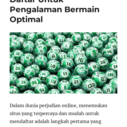
Pengalaman Bermain
Optimal
Dalam dunia perjudian online, menemukan
situs yang terpercaya dan mudah untuk
mendaftar adalah langkah pertama yang