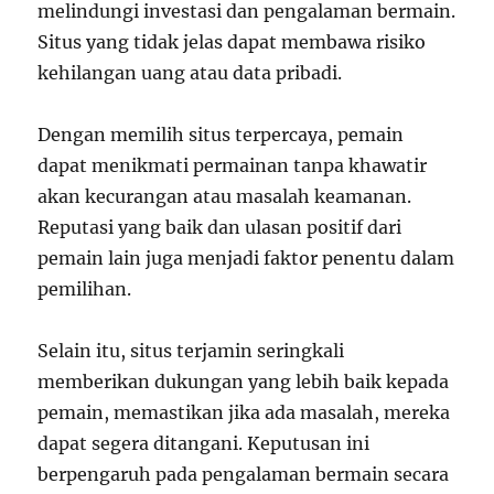
melindungi investasi dan pengalaman bermain.
Situs yang tidak jelas dapat membawa risiko
kehilangan uang atau data pribadi.
Dengan memilih situs terpercaya, pemain
dapat menikmati permainan tanpa khawatir
akan kecurangan atau masalah keamanan.
Reputasi yang baik dan ulasan positif dari
pemain lain juga menjadi faktor penentu dalam
pemilihan.
Selain itu, situs terjamin seringkali
memberikan dukungan yang lebih baik kepada
pemain, memastikan jika ada masalah, mereka
dapat segera ditangani. Keputusan ini
berpengaruh pada pengalaman bermain secara