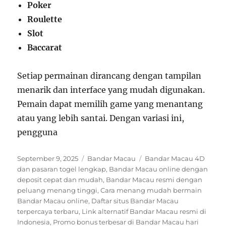
Poker
Roulette
Slot
Baccarat
Setiap permainan dirancang dengan tampilan
menarik dan interface yang mudah digunakan.
Pemain dapat memilih game yang menantang
atau yang lebih santai. Dengan variasi ini,
pengguna
Posted
Categories
Tags
September 9, 2025
Bandar Macau
Bandar Macau 4D
on
dan pasaran togel lengkap
,
Bandar Macau online dengan
deposit cepat dan mudah
,
Bandar Macau resmi dengan
peluang menang tinggi
,
Cara menang mudah bermain
Bandar Macau online
,
Daftar situs Bandar Macau
terpercaya terbaru
,
Link alternatif Bandar Macau resmi di
Indonesia
,
Promo bonus terbesar di Bandar Macau hari