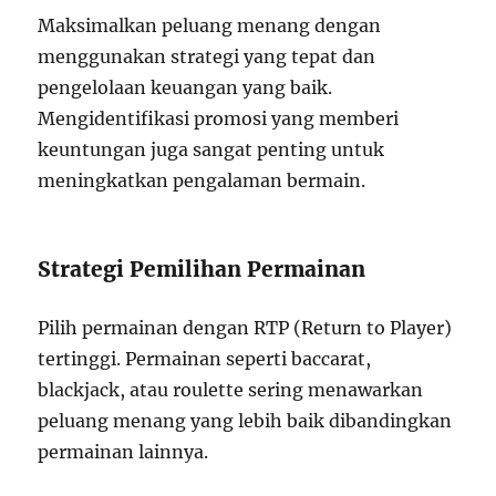
Maksimalkan peluang menang dengan
menggunakan strategi yang tepat dan
pengelolaan keuangan yang baik.
Mengidentifikasi promosi yang memberi
keuntungan juga sangat penting untuk
meningkatkan pengalaman bermain.
Strategi Pemilihan Permainan
Pilih permainan dengan RTP (Return to Player)
tertinggi. Permainan seperti baccarat,
blackjack, atau roulette sering menawarkan
peluang menang yang lebih baik dibandingkan
permainan lainnya.