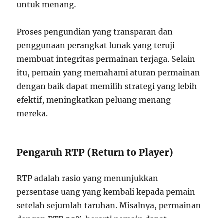
untuk menang.
Proses pengundian yang transparan dan
penggunaan perangkat lunak yang teruji
membuat integritas permainan terjaga. Selain
itu, pemain yang memahami aturan permainan
dengan baik dapat memilih strategi yang lebih
efektif, meningkatkan peluang menang
mereka.
Pengaruh RTP (Return to Player)
RTP adalah rasio yang menunjukkan
persentase uang yang kembali kepada pemain
setelah sejumlah taruhan. Misalnya, permainan