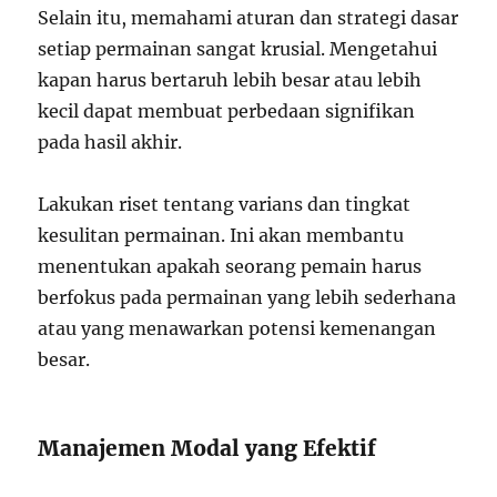
Selain itu, memahami aturan dan strategi dasar
setiap permainan sangat krusial. Mengetahui
kapan harus bertaruh lebih besar atau lebih
kecil dapat membuat perbedaan signifikan
pada hasil akhir.
Lakukan riset tentang varians dan tingkat
kesulitan permainan. Ini akan membantu
menentukan apakah seorang pemain harus
berfokus pada permainan yang lebih sederhana
atau yang menawarkan potensi kemenangan
besar.
Manajemen Modal yang Efektif