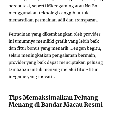
bereputasi, seperti Microgaming atau NetEnt,
menggunakan teknologi canggih untuk
memastikan permainan adil dan transparan.
Permainan yang dikembangkan oleh provider
ini umumnya memiliki grafik yang lebih baik
dan fitur bonus yang menarik. Dengan begitu,
selain meningkatkan pengalaman bermain,
provider yang baik dapat menciptakan peluang
tambahan untuk menang melalui fitur-fitur
in-game yang inovatif.
Tips Memaksimalkan Peluang
Menang di Bandar Macau Resmi