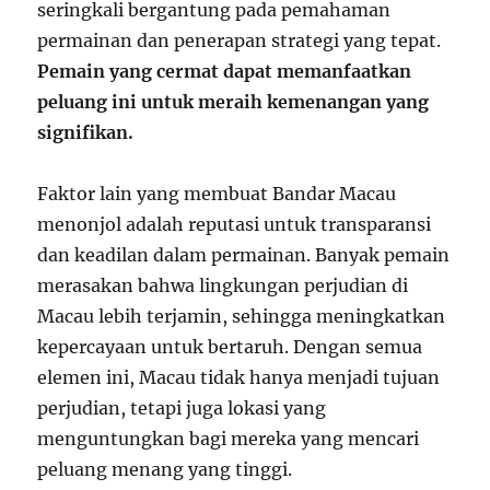
seringkali bergantung pada pemahaman
permainan dan penerapan strategi yang tepat.
Pemain yang cermat dapat memanfaatkan
peluang ini untuk meraih kemenangan yang
signifikan.
Faktor lain yang membuat Bandar Macau
menonjol adalah reputasi untuk transparansi
dan keadilan dalam permainan. Banyak pemain
merasakan bahwa lingkungan perjudian di
Macau lebih terjamin, sehingga meningkatkan
kepercayaan untuk bertaruh. Dengan semua
elemen ini, Macau tidak hanya menjadi tujuan
perjudian, tetapi juga lokasi yang
menguntungkan bagi mereka yang mencari
peluang menang yang tinggi.