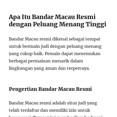
Apa Itu Bandar Macau Resmi
dengan Peluang Menang Tinggi
Bandar Macau resmi dikenal sebagai tempat
untuk bermain judi dengan peluang menang
yang cukup baik. Pemain dapat menemukan
berbagai permainan menarik dalam
lingkungan yang aman dan terpercaya.
Pengertian Bandar Macau Resmi
Bandar Macau resmi adalah situs judi yang
telah terdaftar dan memiliki izin untuk