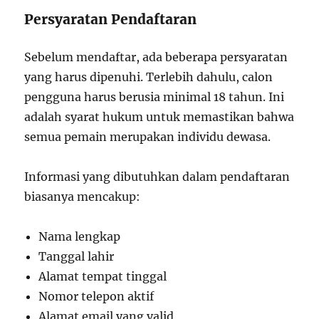
Persyaratan Pendaftaran
Sebelum mendaftar, ada beberapa persyaratan
yang harus dipenuhi. Terlebih dahulu, calon
pengguna harus berusia minimal 18 tahun. Ini
adalah syarat hukum untuk memastikan bahwa
semua pemain merupakan individu dewasa.
Informasi yang dibutuhkan dalam pendaftaran
biasanya mencakup:
Nama lengkap
Tanggal lahir
Alamat tempat tinggal
Nomor telepon aktif
Alamat email yang valid