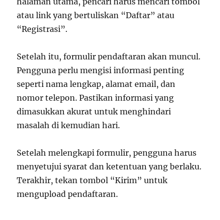
halaman utama, pencari harus mencari tombol
atau link yang bertuliskan “Daftar” atau
“Registrasi”.
Setelah itu, formulir pendaftaran akan muncul.
Pengguna perlu mengisi informasi penting
seperti nama lengkap, alamat email, dan
nomor telepon. Pastikan informasi yang
dimasukkan akurat untuk menghindari
masalah di kemudian hari.
Setelah melengkapi formulir, pengguna harus
menyetujui syarat dan ketentuan yang berlaku.
Terakhir, tekan tombol “Kirim” untuk
mengupload pendaftaran.