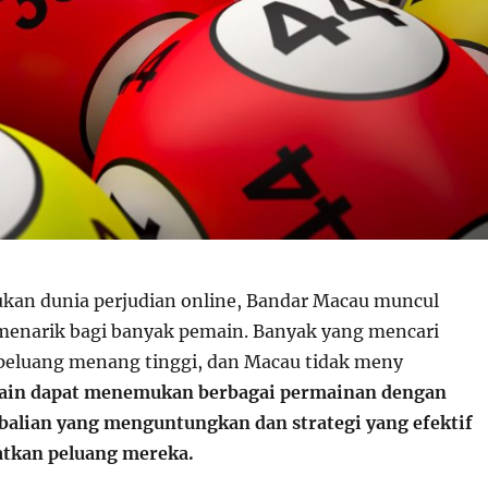
ukan dunia perjudian online, Bandar Macau muncul
 menarik bagi banyak pemain. Banyak yang mencari
peluang menang tinggi, dan Macau tidak meny
in dapat menemukan berbagai permainan dengan
alian yang menguntungkan dan strategi yang efektif
tkan peluang mereka.