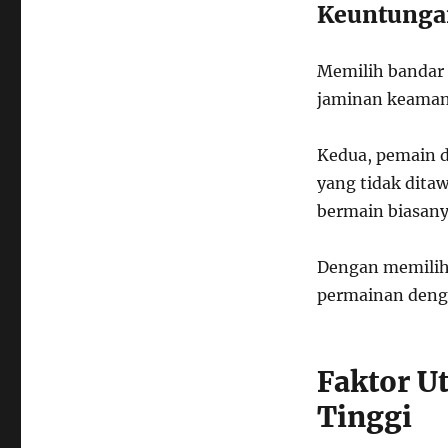
Keuntunga
Memilih bandar
jaminan keaman
Kedua, pemain 
yang tidak ditaw
bermain biasanya
Dengan memilih
permainan denga
Faktor U
Tinggi