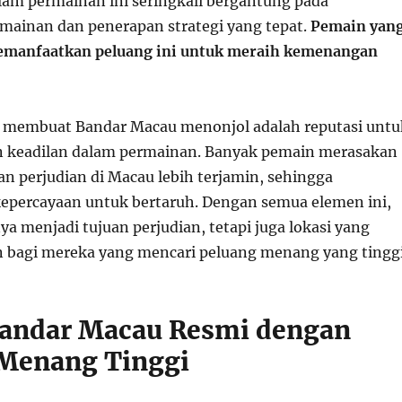
lam permainan ini seringkali bergantung pada
ainan dan penerapan strategi yang tepat.
Pemain yan
emanfaatkan peluang ini untuk meraih kemenangan
g membuat Bandar Macau menonjol adalah reputasi untu
n keadilan dalam permainan. Banyak pemain merasakan
n perjudian di Macau lebih terjamin, sehingga
percayaan untuk bertaruh. Dengan semua elemen ini,
a menjadi tujuan perjudian, tetapi juga lokasi yang
bagi mereka yang mencari peluang menang yang tinggi
Bandar Macau Resmi dengan
Menang Tinggi