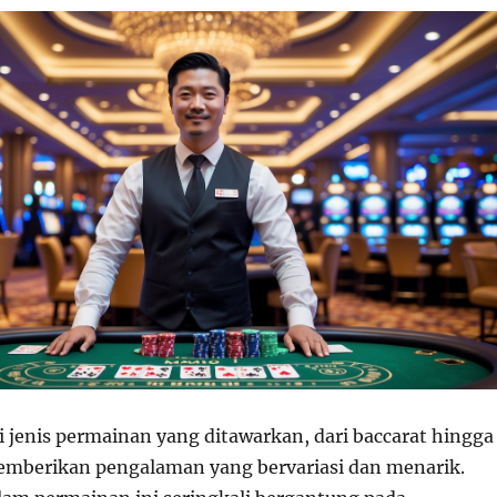
 jenis permainan yang ditawarkan, dari baccarat hingga
mberikan pengalaman yang bervariasi dan menarik.