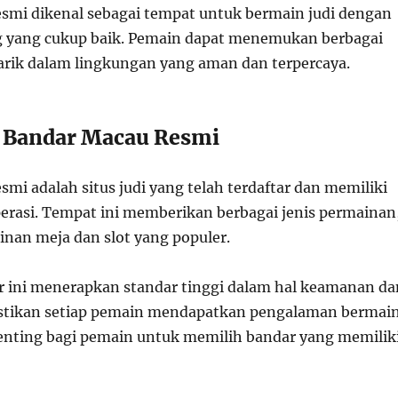
smi dikenal sebagai tempat untuk bermain judi dengan
 yang cukup baik. Pemain dapat menemukan berbagai
rik dalam lingkungan yang aman dan terpercaya.
 Bandar Macau Resmi
mi adalah situs judi yang telah terdaftar dan memiliki
perasi. Tempat ini memberikan berbagai jenis permainan
nan meja dan slot yang populer.
r ini menerapkan standar tinggi dalam hal keamanan da
stikan setiap pemain mendapatkan pengalaman bermai
nting bagi pemain untuk memilih bandar yang memilik