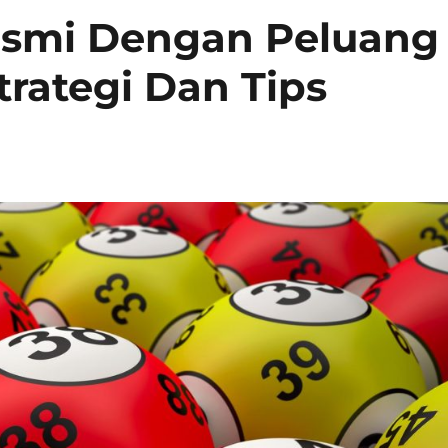
smi Dengan Peluang
trategi Dan Tips