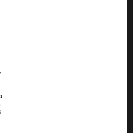
,
n
n
i