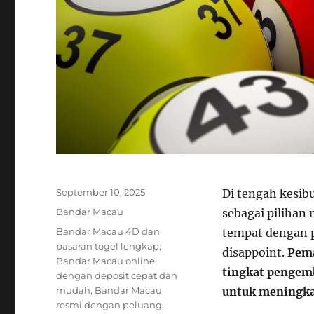
Posted
September 10, 2025
Di tengah kesib
on
Categories
Bandar Macau
sebagai pilihan
Tags
Bandar Macau 4D dan
tempat dengan 
pasaran togel lengkap
,
disappoint.
Pema
Bandar Macau online
tingkat pengemb
dengan deposit cepat dan
mudah
,
Bandar Macau
untuk meningka
resmi dengan peluang