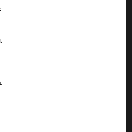
g
k
.