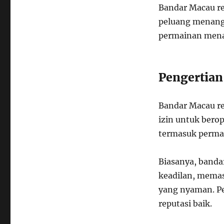
Bandar Macau re
peluang menang
permainan mena
Pengertian
Bandar Macau res
izin untuk bero
termasuk permai
Biasanya, banda
keadilan, mema
yang nyaman. Pe
reputasi baik.