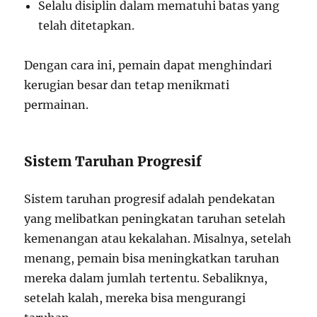
Selalu disiplin dalam mematuhi batas yang
telah ditetapkan.
Dengan cara ini, pemain dapat menghindari
kerugian besar dan tetap menikmati
permainan.
Sistem Taruhan Progresif
Sistem taruhan progresif adalah pendekatan
yang melibatkan peningkatan taruhan setelah
kemenangan atau kekalahan. Misalnya, setelah
menang, pemain bisa meningkatkan taruhan
mereka dalam jumlah tertentu. Sebaliknya,
setelah kalah, mereka bisa mengurangi