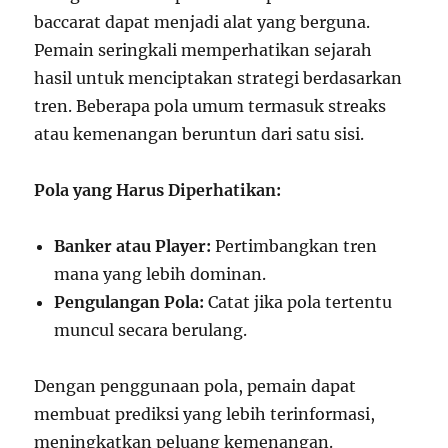
baccarat dapat menjadi alat yang berguna.
Pemain seringkali memperhatikan sejarah
hasil untuk menciptakan strategi berdasarkan
tren. Beberapa pola umum termasuk streaks
atau kemenangan beruntun dari satu sisi.
Pola yang Harus Diperhatikan:
Banker atau Player:
Pertimbangkan tren
mana yang lebih dominan.
Pengulangan Pola:
Catat jika pola tertentu
muncul secara berulang.
Dengan penggunaan pola, pemain dapat
membuat prediksi yang lebih terinformasi,
meningkatkan peluang kemenangan.