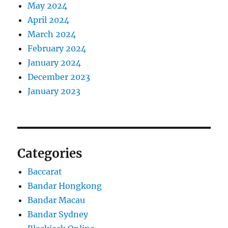
May 2024
April 2024
March 2024
February 2024
January 2024
December 2023
January 2023
Categories
Baccarat
Bandar Hongkong
Bandar Macau
Bandar Sydney