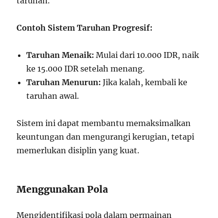
taruhan.
Contoh Sistem Taruhan Progresif:
Taruhan Menaik:
Mulai dari 10.000 IDR, naik
ke 15.000 IDR setelah menang.
Taruhan Menurun:
Jika kalah, kembali ke
taruhan awal.
Sistem ini dapat membantu memaksimalkan
keuntungan dan mengurangi kerugian, tetapi
memerlukan disiplin yang kuat.
Menggunakan Pola
Mengidentifikasi pola dalam permainan