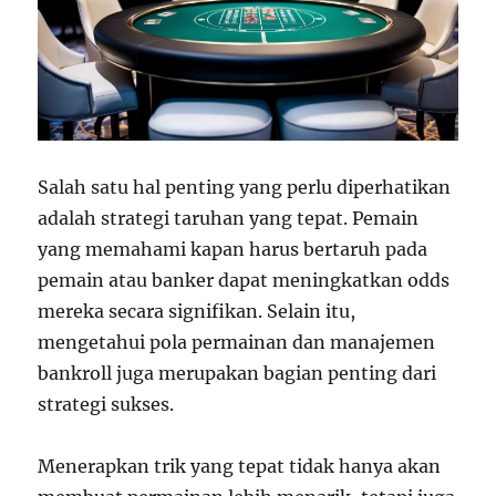
Salah satu hal penting yang perlu diperhatikan
adalah strategi taruhan yang tepat. Pemain
yang memahami kapan harus bertaruh pada
pemain atau banker dapat meningkatkan odds
mereka secara signifikan. Selain itu,
mengetahui pola permainan dan manajemen
bankroll juga merupakan bagian penting dari
strategi sukses.
Menerapkan trik yang tepat tidak hanya akan