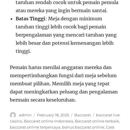
taruhan rendah cocok untuk pemain pemula
atau mereka yang ingin bermain santai.
Batas Tinggi
: Meja dengan minimum
taruhan tinggi lebih cocok bagi pemain
berpengalaman yang mencari taruhan yang
lebih besar dan potensi kemenangan lebih
tinggi.
Pemain harus menilai anggaran mereka dan
mempertimbangkan fungsi dari meja sebelum
membuat pilihan. Memilih meja yang tepat
dapat meningkatkan peluang dan pengalaman
bermain secara keseluruhan.
Author
Posted
Categories
Tags
admin
February 18, 2025
Baccarat
baccarat live
on
casino
,
Baccarat online Indonesia
,
Baccarat online terbaik
,
baccarat online terpercaya
,
bonus baccarat online
,
Cara