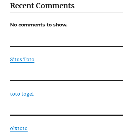
Recent Comments
No comments to show.
Situs Toto
toto togel
olxtoto