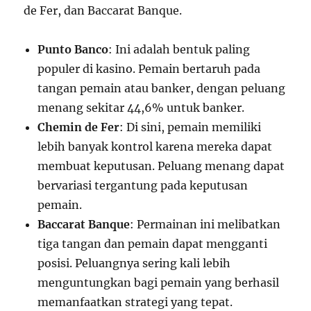
de Fer, dan Baccarat Banque.
Punto Banco
: Ini adalah bentuk paling
populer di kasino. Pemain bertaruh pada
tangan pemain atau banker, dengan peluang
menang sekitar 44,6% untuk banker.
Chemin de Fer
: Di sini, pemain memiliki
lebih banyak kontrol karena mereka dapat
membuat keputusan. Peluang menang dapat
bervariasi tergantung pada keputusan
pemain.
Baccarat Banque
: Permainan ini melibatkan
tiga tangan dan pemain dapat mengganti
posisi. Peluangnya sering kali lebih
menguntungkan bagi pemain yang berhasil
memanfaatkan strategi yang tepat.