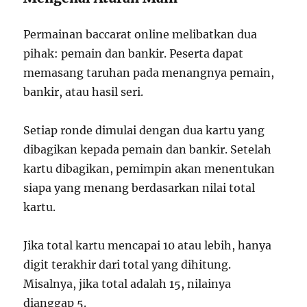
Permainan baccarat online melibatkan dua
pihak: pemain dan bankir. Peserta dapat
memasang taruhan pada menangnya pemain,
bankir, atau hasil seri.
Setiap ronde dimulai dengan dua kartu yang
dibagikan kepada pemain dan bankir. Setelah
kartu dibagikan, pemimpin akan menentukan
siapa yang menang berdasarkan nilai total
kartu.
Jika total kartu mencapai 10 atau lebih, hanya
digit terakhir dari total yang dihitung.
Misalnya, jika total adalah 15, nilainya
dianggap 5.