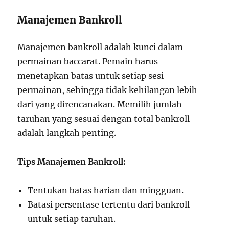
Manajemen Bankroll
Manajemen bankroll adalah kunci dalam
permainan baccarat. Pemain harus
menetapkan batas untuk setiap sesi
permainan, sehingga tidak kehilangan lebih
dari yang direncanakan. Memilih jumlah
taruhan yang sesuai dengan total bankroll
adalah langkah penting.
Tips Manajemen Bankroll:
Tentukan batas harian dan mingguan.
Batasi persentase tertentu dari bankroll
untuk setiap taruhan.