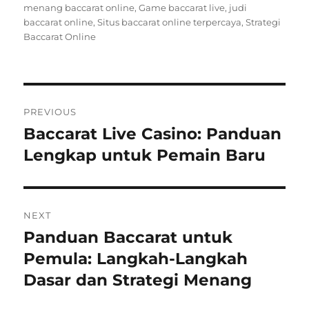
menang baccarat online
,
Game baccarat live
,
judi
baccarat online
,
Situs baccarat online terpercaya
,
Strategi
Baccarat Online
Post
PREVIOUS
navigation
Baccarat Live Casino: Panduan
Previous
post:
Lengkap untuk Pemain Baru
NEXT
Panduan Baccarat untuk
Next
post:
Pemula: Langkah-Langkah
Dasar dan Strategi Menang