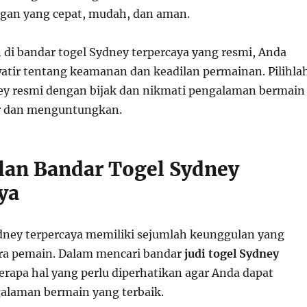
gan yang cepat, mudah, dan aman.
di bandar togel Sydney terpercaya yang resmi, Anda
watir tentang keamanan dan keadilan permainan. Pilihla
ney resmi dengan bijak dan nikmati pengalaman bermain
 dan menguntungkan.
an Bandar Togel Sydney
ya
dney terpercaya memiliki sejumlah keunggulan yang
ra pemain. Dalam mencari bandar
judi togel Sydney
berapa hal yang perlu diperhatikan agar Anda dapat
alaman bermain yang terbaik.