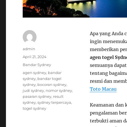
Apa yang Anda c
ingin menemuk
Author
admin
memberikan peng
Posted
April 21, 2024
agen togel Sydn
on
Categories
Bandar Sydney
semuanya dapat 
Tags
agen sydney
,
bandar
tentang bagai
sydney
,
bandar togel
resmi dan membe
sydney
,
bocoran sydney
,
Toto Macau
judi sydney
,
nomor sydney
,
pasaran sydney
,
result
sydney
,
sydney terpercaya
,
Keamanan dan k
togel sydney
pengalaman ber
terbukti aman d