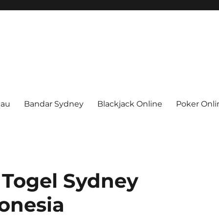
now
cau
Bandar Sydney
Blackjack Online
Poker Onli
Togel Sydney
donesia