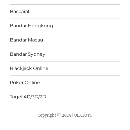
Baccarat
Bandar Hongkong
Bandar Macau
Bandar Sydney
Blackjack Online
Poker Online
Togel 4D/3D/2D
Copyright © 2025 |
OLXTOTO