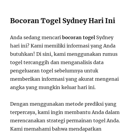
Bocoran Togel Sydney Hari Ini
Anda sedang mencari
bocoran togel
Sydney
hari ini? Kami memiliki informasi yang Anda
butuhkan! Di sini, kami menggunakan rumus
togel tercanggih dan menganalisis data
pengeluaran togel sebelumnya untuk
memberikan informasi yang akurat mengenai
angka yang mungkin keluar hari ini.
Dengan menggunakan metode prediksi yang
terpercaya, kami ingin membantu Anda dalam
merencanakan strategi permainan togel Anda.
Kami memahami bahwa mendapatkan