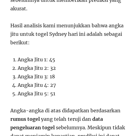
akurat.
Hasil analisis kami menunjukkan bahwa angka
jitu untuk togel Sydney hari ini adalah sebagai
berikut:
Angka Jitu 1: 45
Angka Jitu 2: 32
Angka Jitu 3: 18
Angka Jitu 4: 27
Angka Jitu 5: 51
Angka-angka di atas didapatkan berdasarkan
rumus togel
yang telah teruji dan
data
pengeluaran togel
sebelumnya. Meskipun tidak
dapat menjamin kepastian, prediksi ini dapat