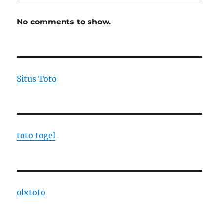
No comments to show.
Situs Toto
toto togel
olxtoto