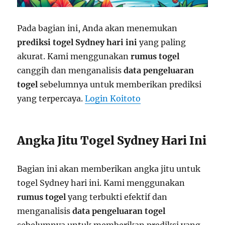
Pada bagian ini, Anda akan menemukan
prediksi togel Sydney hari ini
yang paling
akurat. Kami menggunakan
rumus togel
canggih dan menganalisis
data pengeluaran
togel
sebelumnya untuk memberikan prediksi
yang terpercaya.
Login Koitoto
Angka Jitu Togel Sydney Hari Ini
Bagian ini akan memberikan angka jitu untuk
togel Sydney hari ini. Kami menggunakan
rumus togel
yang terbukti efektif dan
menganalisis
data pengeluaran togel
sebelumnya untuk memberikan prediksi yang