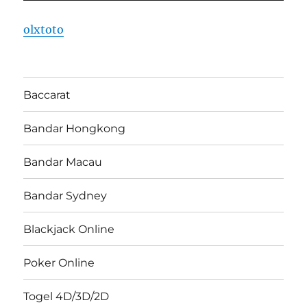
olxtoto
Baccarat
Bandar Hongkong
Bandar Macau
Bandar Sydney
Blackjack Online
Poker Online
Togel 4D/3D/2D