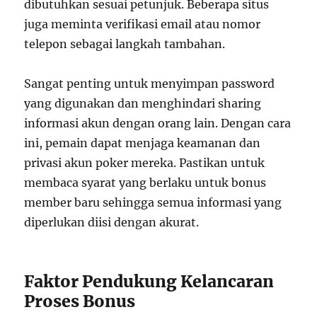
dibutuhkan sesuai petunjuk. Beberapa situs
juga meminta verifikasi email atau nomor
telepon sebagai langkah tambahan.
Sangat penting untuk menyimpan password
yang digunakan dan menghindari sharing
informasi akun dengan orang lain. Dengan cara
ini, pemain dapat menjaga keamanan dan
privasi akun poker mereka. Pastikan untuk
membaca syarat yang berlaku untuk bonus
member baru sehingga semua informasi yang
diperlukan diisi dengan akurat.
Faktor Pendukung Kelancaran
Proses Bonus