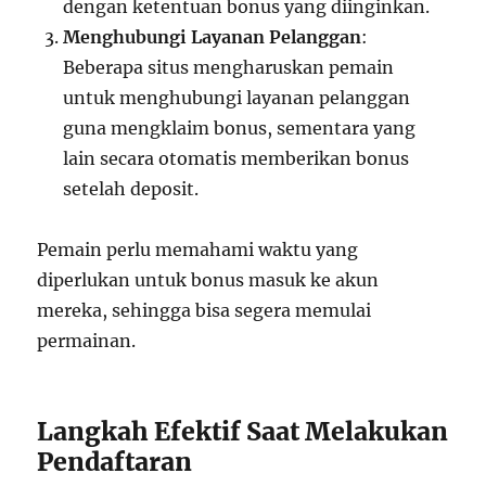
dengan ketentuan bonus yang diinginkan.
Menghubungi Layanan Pelanggan
:
Beberapa situs mengharuskan pemain
untuk menghubungi layanan pelanggan
guna mengklaim bonus, sementara yang
lain secara otomatis memberikan bonus
setelah deposit.
Pemain perlu memahami waktu yang
diperlukan untuk bonus masuk ke akun
mereka, sehingga bisa segera memulai
permainan.
Langkah Efektif Saat Melakukan
Pendaftaran