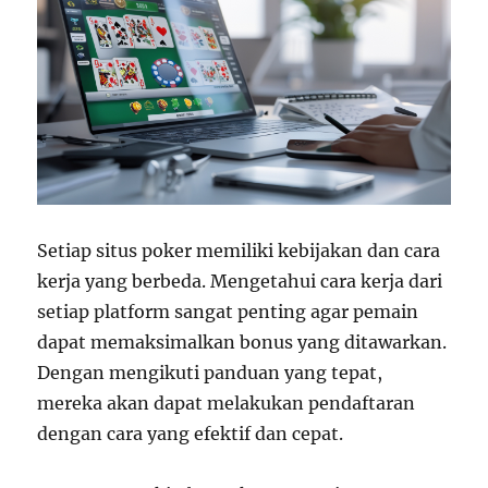
Setiap situs poker memiliki kebijakan dan cara
kerja yang berbeda. Mengetahui cara kerja dari
setiap platform sangat penting agar pemain
dapat memaksimalkan bonus yang ditawarkan.
Dengan mengikuti panduan yang tepat,
mereka akan dapat melakukan pendaftaran
dengan cara yang efektif dan cepat.