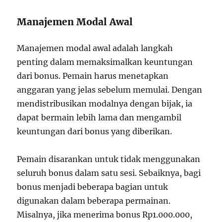
Manajemen Modal Awal
Manajemen modal awal adalah langkah
penting dalam memaksimalkan keuntungan
dari bonus. Pemain harus menetapkan
anggaran yang jelas sebelum memulai. Dengan
mendistribusikan modalnya dengan bijak, ia
dapat bermain lebih lama dan mengambil
keuntungan dari bonus yang diberikan.
Pemain disarankan untuk tidak menggunakan
seluruh bonus dalam satu sesi. Sebaiknya, bagi
bonus menjadi beberapa bagian untuk
digunakan dalam beberapa permainan.
Misalnya, jika menerima bonus Rp1.000.000,