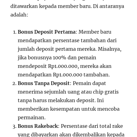
ditawarkan kepada member baru. Di antaranya
adalah:
Bonus Deposit Pertama
: Member baru
mendapatkan persentase tambahan dari
jumlah deposit pertama mereka. Misalnya,
jika bonusnya 100% dan pemain
mendeposit Rp1.000.000, mereka akan
mendapatkan Rp1.000.000 tambahan.
Bonus Tanpa Deposit
: Pemain dapat
menerima sejumlah uang atau chip gratis
tanpa harus melakukan deposit. Ini
memberikan kesempatan untuk mencoba
permainan.
Bonus Rakeback
: Persentase dari total rake
yang dibayarkan akan dikembalikan kepada