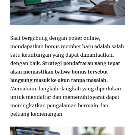
Saat bergabung dengan poker online,
mendapatkan bonus member baru adalah salah
satu keuntungan yang dapat dimanfaatkan
dengan baik.
Strategi pendaftaran yang tepat
akan memastikan bahwa bonus tersebut
langsung masuk ke akun tanpa masalah.
Memahami langkah-langkah yang diperlukan
untuk mendaftar dan memenuhi syarat dapat
meningkatkan pengalaman bermain dan
peluang kemenangan.