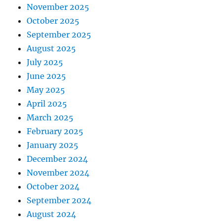
November 2025
October 2025
September 2025
August 2025
July 2025
June 2025
May 2025
April 2025
March 2025
February 2025
January 2025
December 2024
November 2024
October 2024
September 2024
August 2024