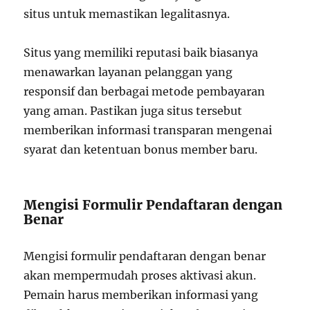
situs untuk memastikan legalitasnya.
Situs yang memiliki reputasi baik biasanya
menawarkan layanan pelanggan yang
responsif dan berbagai metode pembayaran
yang aman. Pastikan juga situs tersebut
memberikan informasi transparan mengenai
syarat dan ketentuan bonus member baru.
Mengisi Formulir Pendaftaran dengan
Benar
Mengisi formulir pendaftaran dengan benar
akan mempermudah proses aktivasi akun.
Pemain harus memberikan informasi yang