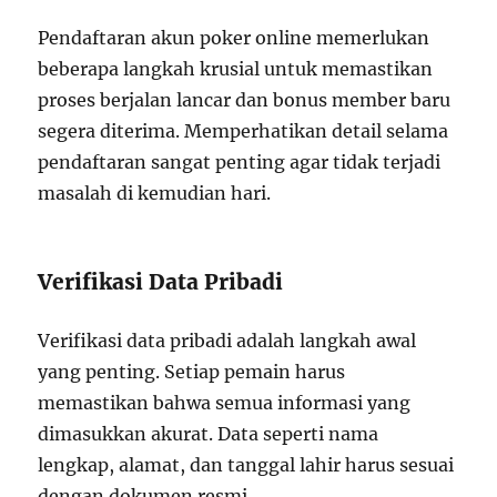
Pendaftaran akun poker online memerlukan
beberapa langkah krusial untuk memastikan
proses berjalan lancar dan bonus member baru
segera diterima. Memperhatikan detail selama
pendaftaran sangat penting agar tidak terjadi
masalah di kemudian hari.
Verifikasi Data Pribadi
Verifikasi data pribadi adalah langkah awal
yang penting. Setiap pemain harus
memastikan bahwa semua informasi yang
dimasukkan akurat. Data seperti nama
lengkap, alamat, dan tanggal lahir harus sesuai
dengan dokumen resmi.