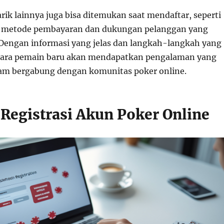
rik lainnya juga bisa ditemukan saat mendaftar, seperti
ai metode pembayaran dan dukungan pelanggan yang
Dengan informasi yang jelas dan langkah-langkah yang
 para pemain baru akan mendapatkan pengalaman yang
m bergabung dengan komunitas poker online.
Registrasi Akun Poker Online