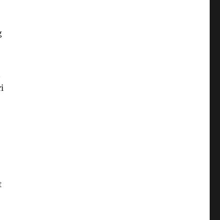
g
n
i
t