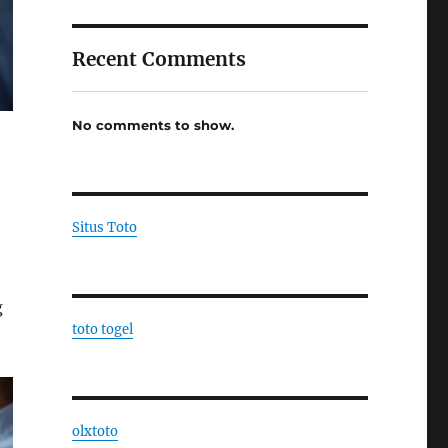
Recent Comments
No comments to show.
Situs Toto
g
toto togel
olxtoto