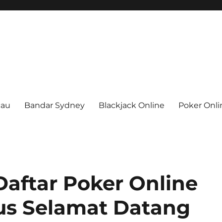
now
cau
Bandar Sydney
Blackjack Online
Poker Onli
aftar Poker Online
us Selamat Datang