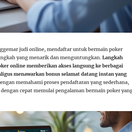
ggemar judi online, mendaftar untuk bermain poker
langkah yang menarik dan menguntungkan.
Langkah
ker online memberikan akses langsung ke berbagai
aligus menawarkan bonus selamat datang instan yang
engan memahami proses pendaftaran yang sederhana,
t dengan cepat memulai pengalaman bermain poker yan