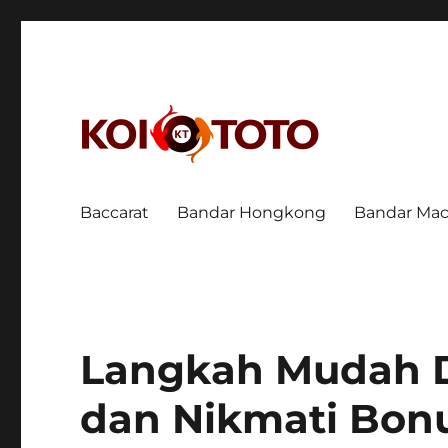
Daftar Bandar Toto Macau Terpercaya
Freerestaurantcoupons
Baccarat
Bandar Hongkong
Bandar Ma
Langkah Mudah D
dan Nikmati Bon