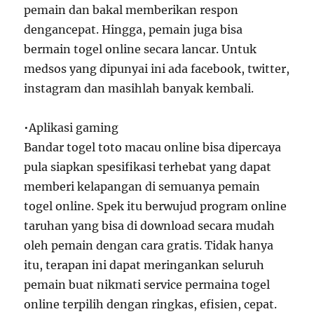
pemain dan bakal memberikan respon
dengancepat. Hingga, pemain juga bisa
bermain togel online secara lancar. Untuk
medsos yang dipunyai ini ada facebook, twitter,
instagram dan masihlah banyak kembali.
•Aplikasi gaming
Bandar togel toto macau online bisa dipercaya
pula siapkan spesifikasi terhebat yang dapat
memberi kelapangan di semuanya pemain
togel online. Spek itu berwujud program online
taruhan yang bisa di download secara mudah
oleh pemain dengan cara gratis. Tidak hanya
itu, terapan ini dapat meringankan seluruh
pemain buat nikmati service permaina togel
online terpilih dengan ringkas, efisien, cepat.