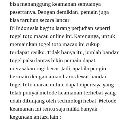
bisa menanggung keamanan semuanya
pesertanya. Dengan demikian, pemain juga
bisa taruhan secara lancar.
Di Indonesia begitu larang perjudian seperti
togel toto macau online ini. Karenanya, untuk
memainkan togel toto macau ini cukup
terdapat resiko. Tidak hanya itu, jumlah bandar
togel palsu lantas bikin pemain dapat
merasakan rugi besar. Jadi, apabila pengin
bermain dengan aman harus lewat bandar
togel toto macau online dapat dipercaya yang
telah punyai metode keamanan terhebat yang
udah ditunjang oleh technologi hebat. Metode
keamanan ini tentu saja miliki banyak
kegunaan antara lain :