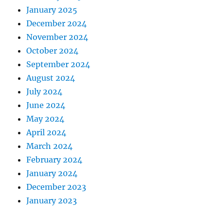
January 2025
December 2024
November 2024
October 2024
September 2024
August 2024
July 2024
June 2024
May 2024
April 2024
March 2024
February 2024
January 2024
December 2023
January 2023