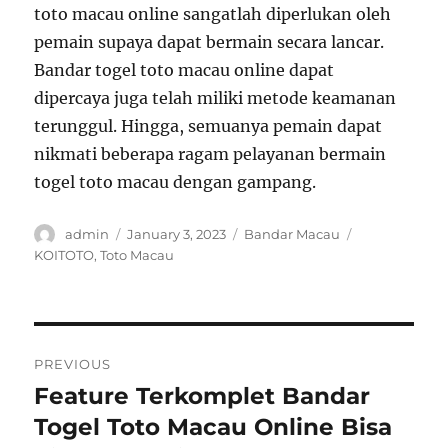
toto macau online sangatlah diperlukan oleh
pemain supaya dapat bermain secara lancar.
Bandar togel toto macau online dapat
dipercaya juga telah miliki metode keamanan
terunggul. Hingga, semuanya pemain dapat
nikmati beberapa ragam pelayanan bermain
togel toto macau dengan gampang.
Author
Posted
Categories
Tags
admin
January 3, 2023
Bandar Macau
on
KOITOTO
,
Toto Macau
Post
PREVIOUS
navigation
Feature Terkomplet Bandar
Previous
post:
Togel Toto Macau Online Bisa