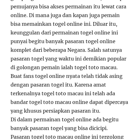
pemujanya bisa akses permainan itu lewat cara
online. Di mana juga dan kapan juga pemain
bisa memainkan togel online ini. Diluar itu,
keunggulan dari permainan togel online ini
punyai begitu banyak pasaran togel online
komplet dari beberapa Negara. Salah satunya
pasaran togel yang waktu ini demikian popular
di golongan pemain ialah togel toto macau.
Buat fans togel online nyata telah tidak asing
dengan pasaran togel itu. Karena amat
terkenalnya togel toto macau ini telah ada
bandar togel toto macau online dapat dipercaya
yang khusus persiapkan pasaran itu.
Di dalam permainan togel online ada begitu
banyak pasaran togel yang bisa dicicipi.
Pasaran togel toto macau online ini tergolong