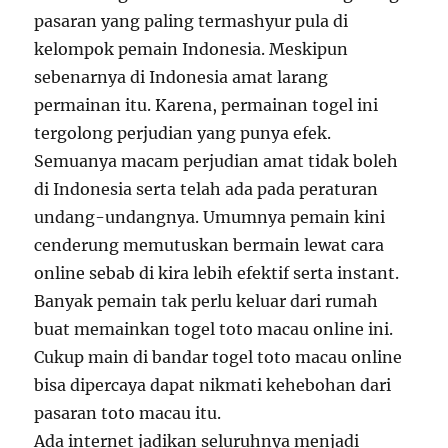
pasaran yang paling termashyur pula di
kelompok pemain Indonesia. Meskipun
sebenarnya di Indonesia amat larang
permainan itu. Karena, permainan togel ini
tergolong perjudian yang punya efek.
Semuanya macam perjudian amat tidak boleh
di Indonesia serta telah ada pada peraturan
undang-undangnya. Umumnya pemain kini
cenderung memutuskan bermain lewat cara
online sebab di kira lebih efektif serta instant.
Banyak pemain tak perlu keluar dari rumah
buat memainkan togel toto macau online ini.
Cukup main di bandar togel toto macau online
bisa dipercaya dapat nikmati kehebohan dari
pasaran toto macau itu.
Ada internet jadikan seluruhnya menjadi