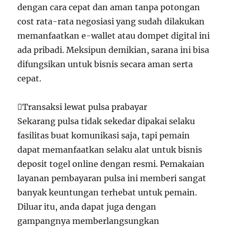
dengan cara cepat dan aman tanpa potongan
cost rata-rata negosiasi yang sudah dilakukan
memanfaatkan e-wallet atau dompet digital ini
ada pribadi. Meksipun demikian, sarana ini bisa
difungsikan untuk bisnis secara aman serta
cepat.
Transaksi lewat pulsa prabayar
Sekarang pulsa tidak sekedar dipakai selaku
fasilitas buat komunikasi saja, tapi pemain
dapat memanfaatkan selaku alat untuk bisnis
deposit togel online dengan resmi. Pemakaian
layanan pembayaran pulsa ini memberi sangat
banyak keuntungan terhebat untuk pemain.
Diluar itu, anda dapat juga dengan
gampangnya memberlangsungkan