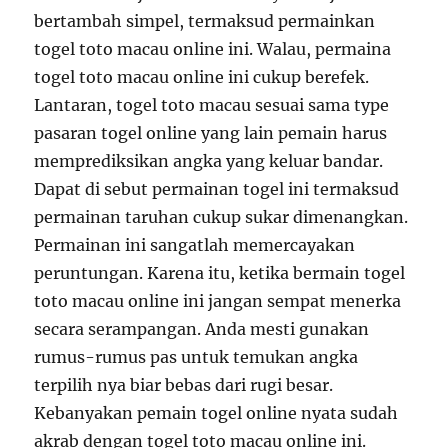
bertambah simpel, termaksud permainkan
togel toto macau online ini. Walau, permaina
togel toto macau online ini cukup berefek.
Lantaran, togel toto macau sesuai sama type
pasaran togel online yang lain pemain harus
memprediksikan angka yang keluar bandar.
Dapat di sebut permainan togel ini termaksud
permainan taruhan cukup sukar dimenangkan.
Permainan ini sangatlah memercayakan
peruntungan. Karena itu, ketika bermain togel
toto macau online ini jangan sempat menerka
secara serampangan. Anda mesti gunakan
rumus-rumus pas untuk temukan angka
terpilih nya biar bebas dari rugi besar.
Kebanyakan pemain togel online nyata sudah
akrab dengan togel toto macau online ini.