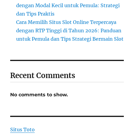
dengan Modal Kecil untuk Pemula: Strategi
dan Tips Praktis
Cara Memilih Situs Slot Online Terpercaya
dengan RTP Tinggi di Tahun 2026: Panduan
untuk Pemula dan Tips Strategi Bermain Slot
Recent Comments
No comments to show.
Situs Toto