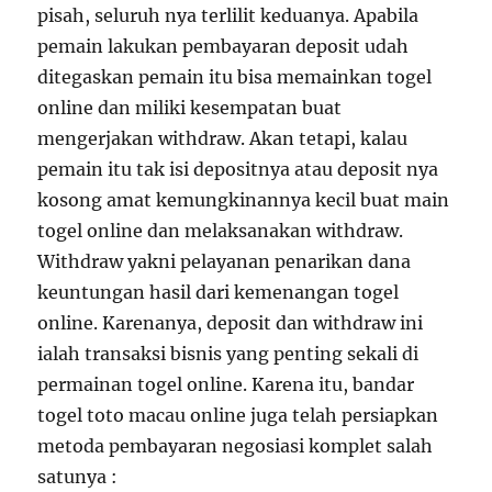
pisah, seluruh nya terlilit keduanya. Apabila
pemain lakukan pembayaran deposit udah
ditegaskan pemain itu bisa memainkan togel
online dan miliki kesempatan buat
mengerjakan withdraw. Akan tetapi, kalau
pemain itu tak isi depositnya atau deposit nya
kosong amat kemungkinannya kecil buat main
togel online dan melaksanakan withdraw.
Withdraw yakni pelayanan penarikan dana
keuntungan hasil dari kemenangan togel
online. Karenanya, deposit dan withdraw ini
ialah transaksi bisnis yang penting sekali di
permainan togel online. Karena itu, bandar
togel toto macau online juga telah persiapkan
metoda pembayaran negosiasi komplet salah
satunya :