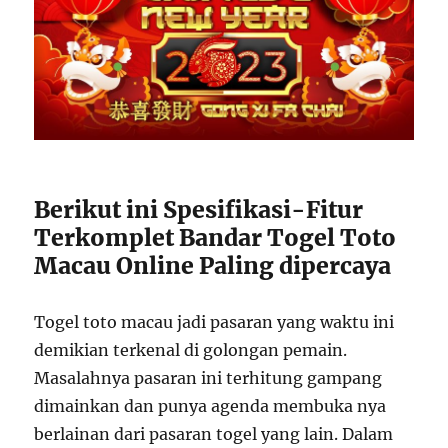
Berikut ini Spesifikasi-Fitur
Terkomplet Bandar Togel Toto
Macau Online Paling dipercaya
Togel toto macau jadi pasaran yang waktu ini
demikian terkenal di golongan pemain.
Masalahnya pasaran ini terhitung gampang
dimainkan dan punya agenda membuka nya
berlainan dari pasaran togel yang lain. Dalam