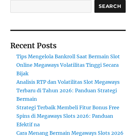
SEARCH
Recent Posts
Tips Mengelola Bankroll Saat Bermain Slot
Online Megaways Volatilitas Tinggi Secara
Bijak
Analisis RTP dan Volatilitas Slot Megaways
Terbaru di Tahun 2026: Panduan Strategi
Bermain
Strategi Terbaik Membeli Fitur Bonus Free
Spins di Megaways Slots 2026: Panduan
Efektif na
Cara Menang Bermain Megaways Slots 2026