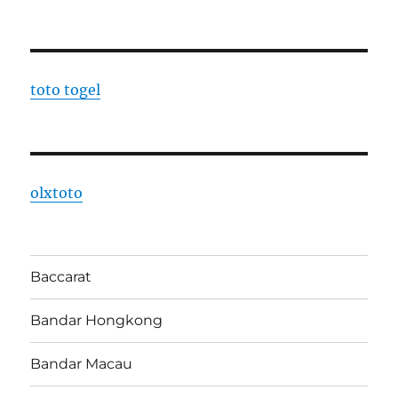
toto togel
olxtoto
Baccarat
Bandar Hongkong
Bandar Macau