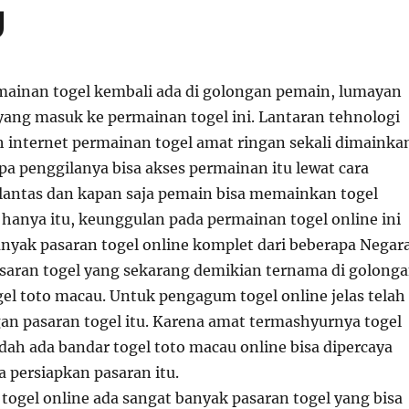
g
ainan togel kembali ada di golongan pemain, lumayan
ang masuk ke permainan togel ini. Lantaran tehnologi
 internet permainan togel amat ringan sekali dimainka
pa penggilanya bisa akses permainan itu lewat cara
 lantas dan kapan saja pemain bisa memainkan togel
k hanya itu, keunggulan pada permainan togel online ini
anyak pasaran togel online komplet dari beberapa Negara
asaran togel yang sekarang demikian ternama di golong
gel toto macau. Untuk pengagum togel online jelas telah
gan pasaran togel itu. Karena amat termashyurnya togel
dah ada bandar togel toto macau online bisa dipercaya
 persiapkan pasaran itu.
togel online ada sangat banyak pasaran togel yang bisa