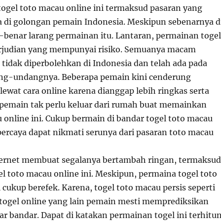
 togel toto macau online ini termaksud pasaran yang
la di golongan pemain Indonesia. Meskipun sebenarnya d
-benar larang permainan itu. Lantaran, permainan togel
erjudian yang mempunyai risiko. Semuanya macam
 tidak diperbolehkan di Indonesia dan telah ada pada
ng-undangnya. Beberapa pemain kini cenderung
ewat cara online karena dianggap lebih ringkas serta
 pemain tak perlu keluar dari rumah buat memainkan
 online ini. Cukup bermain di bandar togel toto macau
percaya dapat nikmati serunya dari pasaran toto macau
ternet membuat segalanya bertambah ringan, termaksud
l toto macau online ini. Meskipun, permaina togel toto
 cukup berefek. Karena, togel toto macau persis seperti
ogel online yang lain pemain mesti memprediksikan
ar bandar. Dapat di katakan permainan togel ini terhitu