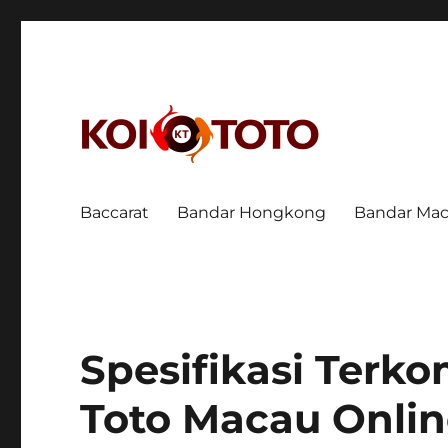
Daftar Bandar Toto Macau Terpercaya
Freerestaurantcoupons
Baccarat
Bandar Hongkong
Bandar Ma
Spesifikasi Terk
Toto Macau Onlin