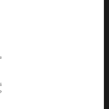
u
i
p
,