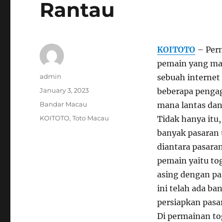
Rantau
KOITOTO
– Perm
pemain yang mas
Author
admin
sebuah internet
Posted
January 3, 2023
beberapa pengag
on
Categories
Bandar Macau
mana lantas dan
Tags
KOITOTO
,
Toto Macau
Tidak hanya itu,
banyak pasaran 
diantara pasara
pemain yaitu tog
asing dengan pa
ini telah ada ba
persiapkan pasar
Di permainan tog