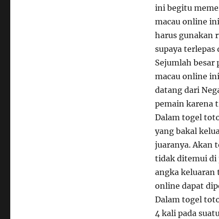
ini begitu memer
macau online in
harus gunakan r
supaya terlepas d
Sejumlah besar 
macau online in
datang dari Nega
pemain karena tr
Dalam togel tot
yang bakal kelua
juaranya. Akan te
tidak ditemui di
angka keluaran 
online dapat dip
Dalam togel tot
4 kali pada suat