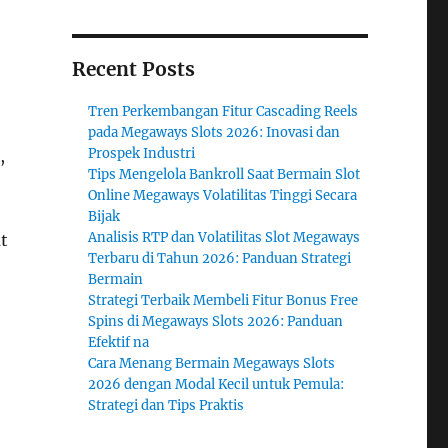
Recent Posts
Tren Perkembangan Fitur Cascading Reels
pada Megaways Slots 2026: Inovasi dan
Prospek Industri
,
Tips Mengelola Bankroll Saat Bermain Slot
Online Megaways Volatilitas Tinggi Secara
Bijak
Analisis RTP dan Volatilitas Slot Megaways
t
Terbaru di Tahun 2026: Panduan Strategi
Bermain
Strategi Terbaik Membeli Fitur Bonus Free
Spins di Megaways Slots 2026: Panduan
Efektif na
Cara Menang Bermain Megaways Slots
2026 dengan Modal Kecil untuk Pemula:
Strategi dan Tips Praktis