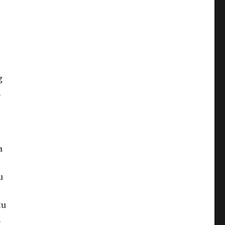
g
h
a
u
tu
4