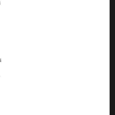
i
i
i