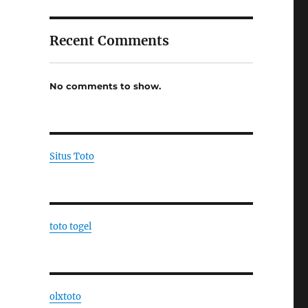
Recent Comments
No comments to show.
Situs Toto
toto togel
olxtoto