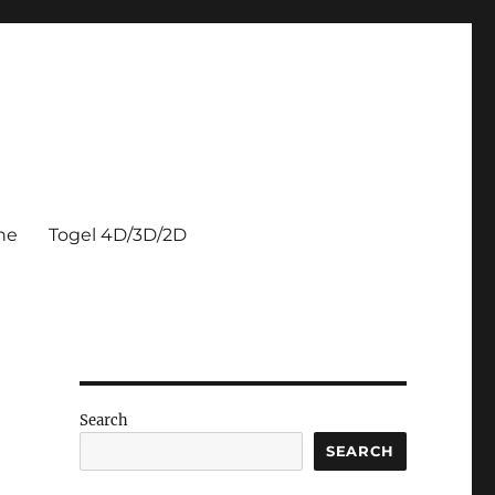
ne
Togel 4D/3D/2D
Search
SEARCH