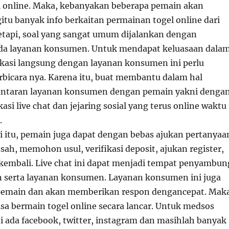
 online. Maka, kebanyakan beberapa pemain akan
tu banyak info berkaitan permainan togel online dari
tetapi, soal yang sangat umum dijalankan dengan
a layanan konsumen. Untuk mendapat keluasaan dala
asi langsung dengan layanan konsumen ini perlu
bicara nya. Karena itu, buat membantu dalam hal
 antaran layanan konsumen dengan pemain yakni denga
kasi live chat dan jejaring sosial yang terus online waktu
.
si itu, pemain juga dapat dengan bebas ajukan pertanyaa
ah, memohon usul, verifikasi deposit, ajukan register,
kembali. Live chat ini dapat menjadi tempat penyambun
n serta layanan konsumen. Layanan konsumen ini juga
pemain dan akan memberikan respon dengancepat. Maka
isa bermain togel online secara lancar. Untuk medsos
ni ada facebook, twitter, instagram dan masihlah banyak