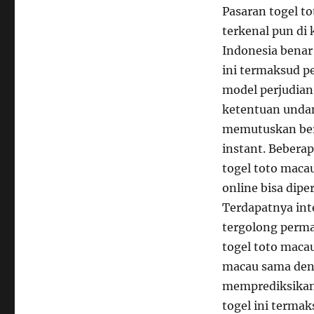
Pasaran togel to
terkenal pun di
Indonesia benar
ini termaksud 
model perjudian 
ketentuan unda
memutuskan berm
instant. Bebera
togel toto macau
online bisa dipe
Terdapatnya int
tergolong perma
togel toto macau
macau sama deng
memprediksikan 
togel ini terma