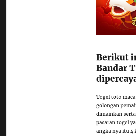
Berikut i
Bandar T
dipercay
Togel toto maca
golongan pemai
dimainkan sert
pasaran togel ya
angka nya itu 4 