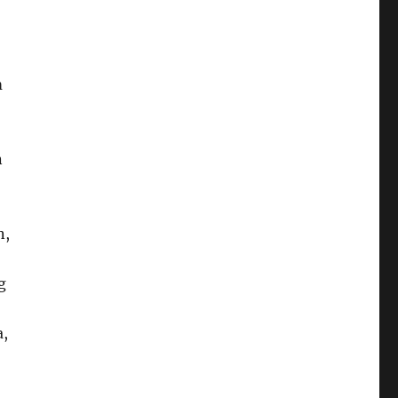
m
n
n,
g
,