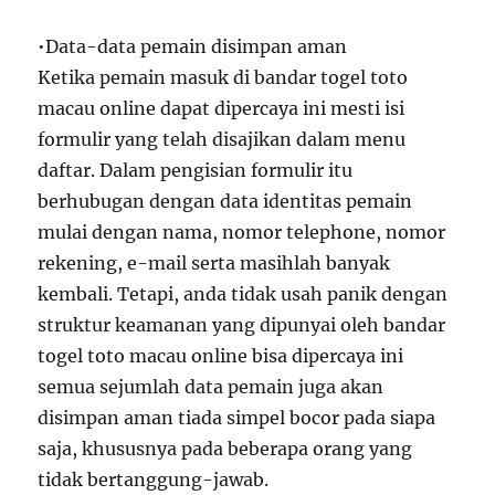
•Data-data pemain disimpan aman
Ketika pemain masuk di bandar togel toto
macau online dapat dipercaya ini mesti isi
formulir yang telah disajikan dalam menu
daftar. Dalam pengisian formulir itu
berhubugan dengan data identitas pemain
mulai dengan nama, nomor telephone, nomor
rekening, e-mail serta masihlah banyak
kembali. Tetapi, anda tidak usah panik dengan
struktur keamanan yang dipunyai oleh bandar
togel toto macau online bisa dipercaya ini
semua sejumlah data pemain juga akan
disimpan aman tiada simpel bocor pada siapa
saja, khususnya pada beberapa orang yang
tidak bertanggung-jawab.