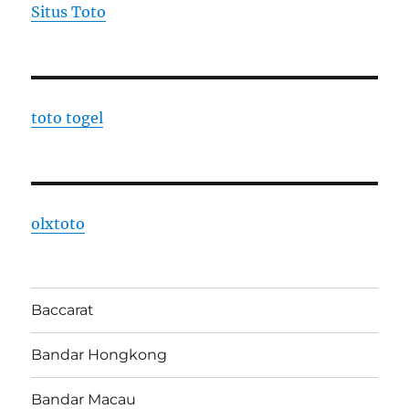
Situs Toto
toto togel
olxtoto
Baccarat
Bandar Hongkong
Bandar Macau