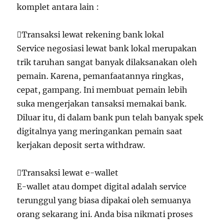
komplet antara lain :
Transaksi lewat rekening bank lokal
Service negosiasi lewat bank lokal merupakan
trik taruhan sangat banyak dilaksanakan oleh
pemain. Karena, pemanfaatannya ringkas,
cepat, gampang. Ini membuat pemain lebih
suka mengerjakan tansaksi memakai bank.
Diluar itu, di dalam bank pun telah banyak spek
digitalnya yang meringankan pemain saat
kerjakan deposit serta withdraw.
Transaksi lewat e-wallet
E-wallet atau dompet digital adalah service
terunggul yang biasa dipakai oleh semuanya
orang sekarang ini. Anda bisa nikmati proses