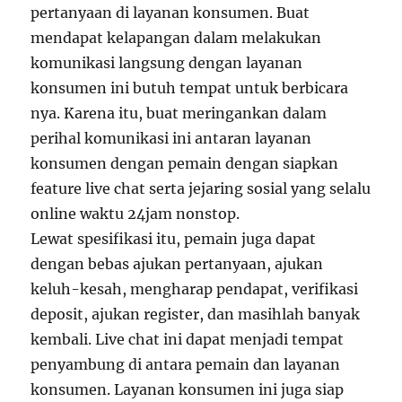
pertanyaan di layanan konsumen. Buat
mendapat kelapangan dalam melakukan
komunikasi langsung dengan layanan
konsumen ini butuh tempat untuk berbicara
nya. Karena itu, buat meringankan dalam
perihal komunikasi ini antaran layanan
konsumen dengan pemain dengan siapkan
feature live chat serta jejaring sosial yang selalu
online waktu 24jam nonstop.
Lewat spesifikasi itu, pemain juga dapat
dengan bebas ajukan pertanyaan, ajukan
keluh-kesah, mengharap pendapat, verifikasi
deposit, ajukan register, dan masihlah banyak
kembali. Live chat ini dapat menjadi tempat
penyambung di antara pemain dan layanan
konsumen. Layanan konsumen ini juga siap