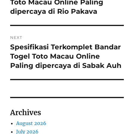
post:
Toto Macau Online Paling
dipercaya di Rio Pakava
NEXT
Spesifikasi Terkomplet Bandar
Next
post:
Togel Toto Macau Online
Paling dipercaya di Sabak Auh
Archives
August 2026
July 2026