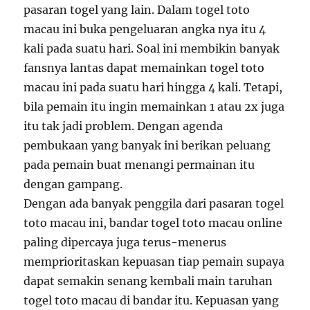
pasaran togel yang lain. Dalam togel toto
macau ini buka pengeluaran angka nya itu 4
kali pada suatu hari. Soal ini membikin banyak
fansnya lantas dapat memainkan togel toto
macau ini pada suatu hari hingga 4 kali. Tetapi,
bila pemain itu ingin memainkan 1 atau 2x juga
itu tak jadi problem. Dengan agenda
pembukaan yang banyak ini berikan peluang
pada pemain buat menangi permainan itu
dengan gampang.
Dengan ada banyak penggila dari pasaran togel
toto macau ini, bandar togel toto macau online
paling dipercaya juga terus-menerus
memprioritaskan kepuasan tiap pemain supaya
dapat semakin senang kembali main taruhan
togel toto macau di bandar itu. Kepuasan yang