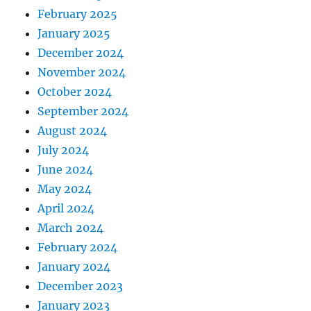
February 2025
January 2025
December 2024
November 2024
October 2024
September 2024
August 2024
July 2024
June 2024
May 2024
April 2024
March 2024
February 2024
January 2024
December 2023
January 2023