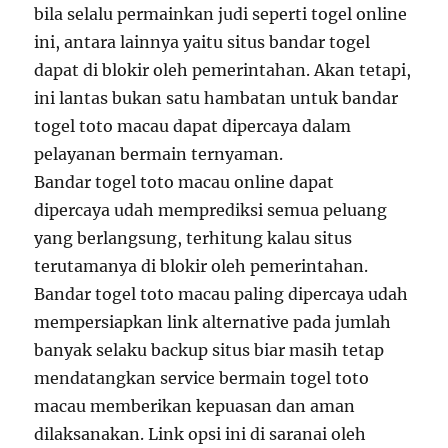
bila selalu permainkan judi seperti togel online
ini, antara lainnya yaitu situs bandar togel
dapat di blokir oleh pemerintahan. Akan tetapi,
ini lantas bukan satu hambatan untuk bandar
togel toto macau dapat dipercaya dalam
pelayanan bermain ternyaman.
Bandar togel toto macau online dapat
dipercaya udah memprediksi semua peluang
yang berlangsung, terhitung kalau situs
terutamanya di blokir oleh pemerintahan.
Bandar togel toto macau paling dipercaya udah
mempersiapkan link alternative pada jumlah
banyak selaku backup situs biar masih tetap
mendatangkan service bermain togel toto
macau memberikan kepuasan dan aman
dilaksanakan. Link opsi ini di saranai oleh