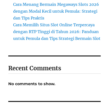
Cara Menang Bermain Megaways Slots 2026
dengan Modal Kecil untuk Pemula: Strategi
dan Tips Praktis
Cara Memilih Situs Slot Online Terpercaya
dengan RTP Tinggi di Tahun 2026: Panduan
untuk Pemula dan Tips Strategi Bermain Slot
Recent Comments
No comments to show.