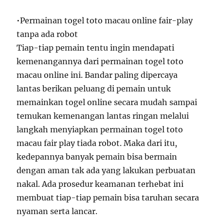
•Permainan togel toto macau online fair-play
tanpa ada robot
Tiap-tiap pemain tentu ingin mendapati
kemenangannya dari permainan togel toto
macau online ini. Bandar paling dipercaya
lantas berikan peluang di pemain untuk
memainkan togel online secara mudah sampai
temukan kemenangan lantas ringan melalui
langkah menyiapkan permainan togel toto
macau fair play tiada robot. Maka dari itu,
kedepannya banyak pemain bisa bermain
dengan aman tak ada yang lakukan perbuatan
nakal. Ada prosedur keamanan terhebat ini
membuat tiap-tiap pemain bisa taruhan secara
nyaman serta lancar.