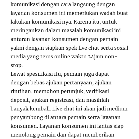
komunikasi dengan cara langsung dengan
layanan konsumen ini memerlukan wadah buat
lakukan komunikasi nya. Karena itu, untuk
meringankan dalam masalah komunikasi ini
antaran layanan konsumen dengan pemain
yakni dengan siapkan spek live chat serta sosial
media yang terus online waktu 24jam non-
stop.
Lewat spesifikasi itu, pemain juga dapat
dengan bebas ajukan pertanyaan, ajukan
rintihan, memohon petunjuk, verifikasi
deposit, ajukan registrasi, dan masihlah
banyak kembali. Live chat ini akan jadi medium
penyambung di antara pemain serta layanan
konsumen. Layanan konsumen ini lantas siap
menolong pemain dan dapat memberikan