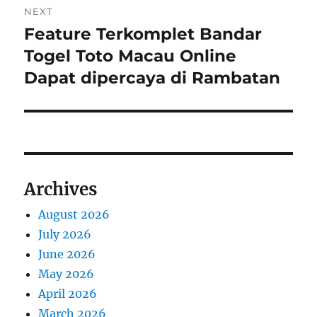
NEXT
Feature Terkomplet Bandar
Next
post:
Togel Toto Macau Online
Dapat dipercaya di Rambatan
Archives
August 2026
July 2026
June 2026
May 2026
April 2026
March 2026