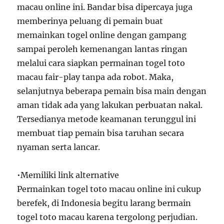
macau online ini. Bandar bisa dipercaya juga
memberinya peluang di pemain buat
memainkan togel online dengan gampang
sampai peroleh kemenangan lantas ringan
melalui cara siapkan permainan togel toto
macau fair-play tanpa ada robot. Maka,
selanjutnya beberapa pemain bisa main dengan
aman tidak ada yang lakukan perbuatan nakal.
Tersedianya metode keamanan terunggul ini
membuat tiap pemain bisa taruhan secara
nyaman serta lancar.
•Memiliki link alternative
Permainkan togel toto macau online ini cukup
berefek, di Indonesia begitu larang bermain
togel toto macau karena tergolong perjudian.