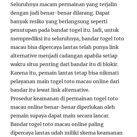
Seluruhnya macam permainan yang terjalin
dengan judi benar-benar dilarang. Dapat
banyak resiko yang berlangsung seperti
penutupan pada bandar togel itu. Jadi, untuk
memprediksi itu seluruhnya, bandar togel toto
macau bisa dipercaya lantas telah punya link
alternative menjadi cadangan apabila setiap
waktu situs penting dari bandar itu di blokir.
Karena itu, pemain lantas tetap bisa nikmati
pelayanan main togel toto macau online dari
bandar itu lewat link alternative.
Prosedur keamanan di permainan togel toto
macau online benar-benar diperlukan oleh
pemain supaya dapat main secara lancar.
Bandar togel toto macau online paling
dipercaya lantas udah miliki skema keamanan