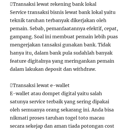
Transaksi lewat rekening bank lokal
Service transaksi bisnis lewat bank lokal yaitu
teknik taruhan terbanyak dikerjakan oleh
pemain. Sebab, pemanfaatannya efektif, cepat,
gampang. Soal ini membuat pemain lebih puas
mengerjakan tansaksi gunakan bank. Tidak
hanya itu, dalam bank pula sudahlah banyak
feature digitalnya yang meringankan pemain
dalam lakukan deposit dan withdraw.
Transaksi lewat e-wallet
E-wallet atau dompet digital yaitu salah
satunya service terbaik yang sering dipakai
oleh semuanya orang sekarang ini. Anda bisa
nikmati proses taruhan togel toto macau
secara sekejap dan aman tiada potongan cost