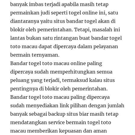
banyak imbas terjadi apabila masih tetap
permainkan judi seperti togel online ini, satu
diantaranya yaitu situs bandar togel akan di
blokir oleh pemerintahan. Tetapi, masalah ini
lantas bukan satu rintangan buat bandar togel
toto macau dapat dipercaya dalam pelayanan
bermain ternyaman.
Bandar togel toto macau online paling
dipercaya sudah memperhitungkan semua
peluang yang terjadi, termaksud kalau situs
pentingnya di blokir oleh pemerintahan.
Bandar togel toto macau paling dipercaya
sudah menyediakan link pilihan dengan jumlah
banyak sebagai backup situs biar masih tetap
mendatangkan service bermain togel toto
macau memberikan kepuasan dan aman