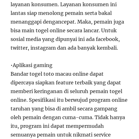
layanan konsumen. Layanan konsumen ini
lantas siap menolong pemain serta bakal
menanggapi dengancepat. Maka, pemain juga
bisa main togel online secara lancar. Untuk
sosial media yang dipunyai ini ada facebook,
twitter, instagram dan ada banyak kembali.
•Aplikasi gaming
Bandar togel toto macau online dapat
dipercaya siapkan feature terbaik yang dapat
memberi keringanan di seluruh pemain togel
online. Spesifikasi itu berwujud program online
taruhan yang bisa di ambil secara gampang
oleh pemain dengan cuma-cuma. Tidak hanya
itu, program ini dapat mempermudah
semuanya pemain untuk nikmati service