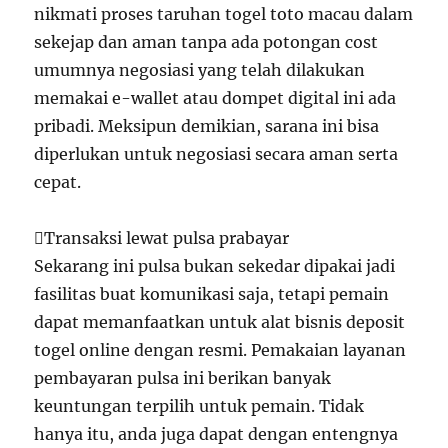
nikmati proses taruhan togel toto macau dalam
sekejap dan aman tanpa ada potongan cost
umumnya negosiasi yang telah dilakukan
memakai e-wallet atau dompet digital ini ada
pribadi. Meksipun demikian, sarana ini bisa
diperlukan untuk negosiasi secara aman serta
cepat.
Transaksi lewat pulsa prabayar
Sekarang ini pulsa bukan sekedar dipakai jadi
fasilitas buat komunikasi saja, tetapi pemain
dapat memanfaatkan untuk alat bisnis deposit
togel online dengan resmi. Pemakaian layanan
pembayaran pulsa ini berikan banyak
keuntungan terpilih untuk pemain. Tidak
hanya itu, anda juga dapat dengan entengnya