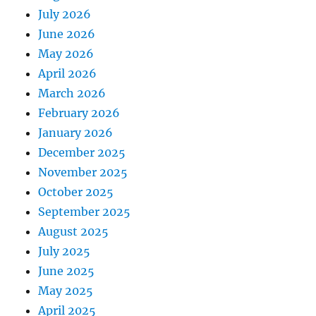
July 2026
June 2026
May 2026
April 2026
March 2026
February 2026
January 2026
December 2025
November 2025
October 2025
September 2025
August 2025
July 2025
June 2025
May 2025
April 2025