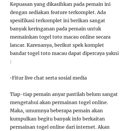
Kepuasan yang dikasihkan pada pemain ini
dengan sediakan feature terkomplet. Ada
spesifikasi terkomplet ini berikan sangat
banyak keringanan pada pemain untuk
memainkan togel toto macau online secara
lancar. Karenanya, berikut spek komplet
bandar togel toto macau dapat dipercaya yakni
:
•Fitur live chat serta sosial media
Tiap-tiap pemain anyar pastilah belum sangat
mengetahui akan permainan togel online.
Maka, umumnya beberapa pemain akan
kumpulkan begitu banyak info berkaitan
permainan togel online dari internet. Akan