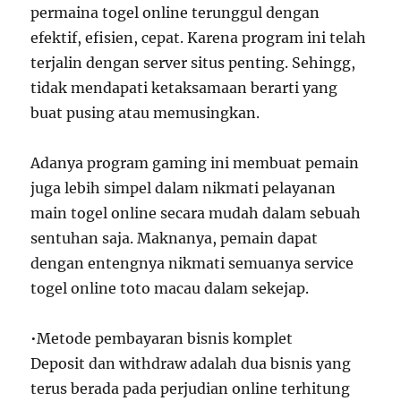
permaina togel online terunggul dengan
efektif, efisien, cepat. Karena program ini telah
terjalin dengan server situs penting. Sehingg,
tidak mendapati ketaksamaan berarti yang
buat pusing atau memusingkan.
Adanya program gaming ini membuat pemain
juga lebih simpel dalam nikmati pelayanan
main togel online secara mudah dalam sebuah
sentuhan saja. Maknanya, pemain dapat
dengan entengnya nikmati semuanya service
togel online toto macau dalam sekejap.
•Metode pembayaran bisnis komplet
Deposit dan withdraw adalah dua bisnis yang
terus berada pada perjudian online terhitung