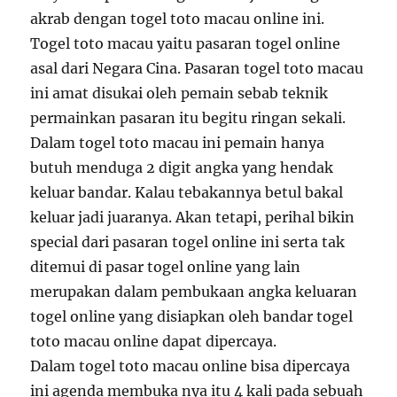
akrab dengan togel toto macau online ini.
Togel toto macau yaitu pasaran togel online
asal dari Negara Cina. Pasaran togel toto macau
ini amat disukai oleh pemain sebab teknik
permainkan pasaran itu begitu ringan sekali.
Dalam togel toto macau ini pemain hanya
butuh menduga 2 digit angka yang hendak
keluar bandar. Kalau tebakannya betul bakal
keluar jadi juaranya. Akan tetapi, perihal bikin
special dari pasaran togel online ini serta tak
ditemui di pasar togel online yang lain
merupakan dalam pembukaan angka keluaran
togel online yang disiapkan oleh bandar togel
toto macau online dapat dipercaya.
Dalam togel toto macau online bisa dipercaya
ini agenda membuka nya itu 4 kali pada sebuah