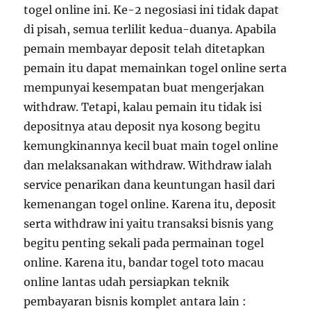
togel online ini. Ke-2 negosiasi ini tidak dapat
di pisah, semua terlilit kedua-duanya. Apabila
pemain membayar deposit telah ditetapkan
pemain itu dapat memainkan togel online serta
mempunyai kesempatan buat mengerjakan
withdraw. Tetapi, kalau pemain itu tidak isi
depositnya atau deposit nya kosong begitu
kemungkinannya kecil buat main togel online
dan melaksanakan withdraw. Withdraw ialah
service penarikan dana keuntungan hasil dari
kemenangan togel online. Karena itu, deposit
serta withdraw ini yaitu transaksi bisnis yang
begitu penting sekali pada permainan togel
online. Karena itu, bandar togel toto macau
online lantas udah persiapkan teknik
pembayaran bisnis komplet antara lain :