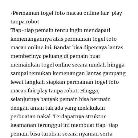
•Permainan togel toto macau online fair-play
tanpa robot
Tiap-tiap pemain tentu ingin mendapati
kemenangannya atas permainan togel toto
macau online ini. Bandar bisa dipercaya lantas
memberinya peluang di pemain buat
memainkan togel online secara mudah hingga
sampai temukan kemenangan lantas gampang
lewat langkah siapkan permainan togel toto
macau fair play tanpa robot. Hingga,
selanjutnya banyak pemain bisa bermain
dengan aman tak ada yang melakukan
perbuatan nakal. Terdapatnya struktur
keamanan terunggul ini membuat tiap-tiap
pemain bisa taruhan secara nyaman serta