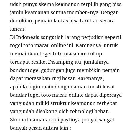
udah punya skema keamanan terpilih yang bisa
jamin keamanan semua member-nya. Dengan
demikian, pemain lantas bisa taruhan secara
lancar.
Di Indonesia sangatlah larang perjudian seperti
togel toto macau online ini. Karenanya, untuk
memainkan togel toto macau ini cukup
terdapat resiko. Disamping itu, jumlahnya
bandar togel gadungan juga membikin pemain
dapat merasakan rugi besar. Karenanya,
apabila ingin main dengan aman mesti lewat
bandar togel toto macau online dapat dipercaya
yang udah miliki struktur keamanan terhebat
yang udah disokong oleh tehnologi hebat.
Skema keamanan ini pastinya punyai sangat
banyak peran antara lain :