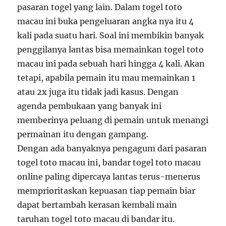
pasaran togel yang lain. Dalam togel toto
macau ini buka pengeluaran angka nya itu 4
kali pada suatu hari. Soal ini membikin banyak
penggilanya lantas bisa memainkan togel toto
macau ini pada sebuah hari hingga 4 kali. Akan
tetapi, apabila pemain itu mau memainkan 1
atau 2x juga itu tidak jadi kasus. Dengan
agenda pembukaan yang banyak ini
memberinya peluang di pemain untuk menangi
permainan itu dengan gampang.
Dengan ada banyaknya pengagum dari pasaran
togel toto macau ini, bandar togel toto macau
online paling dipercaya lantas terus-menerus
memprioritaskan kepuasan tiap pemain biar
dapat bertambah kerasan kembali main
taruhan togel toto macau di bandar itu.