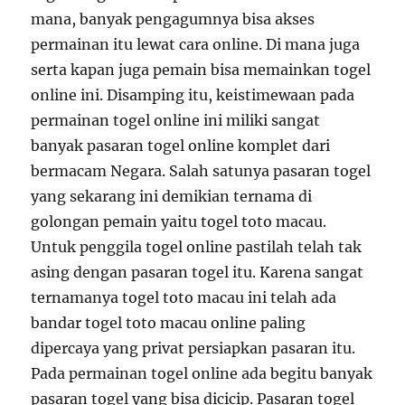
mana, banyak pengagumnya bisa akses
permainan itu lewat cara online. Di mana juga
serta kapan juga pemain bisa memainkan togel
online ini. Disamping itu, keistimewaan pada
permainan togel online ini miliki sangat
banyak pasaran togel online komplet dari
bermacam Negara. Salah satunya pasaran togel
yang sekarang ini demikian ternama di
golongan pemain yaitu togel toto macau.
Untuk penggila togel online pastilah telah tak
asing dengan pasaran togel itu. Karena sangat
ternamanya togel toto macau ini telah ada
bandar togel toto macau online paling
dipercaya yang privat persiapkan pasaran itu.
Pada permainan togel online ada begitu banyak
pasaran togel yang bisa dicicip. Pasaran togel