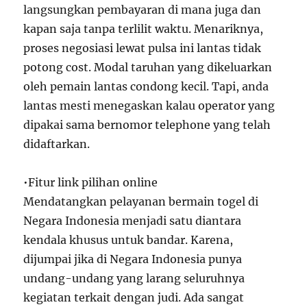
langsungkan pembayaran di mana juga dan
kapan saja tanpa terlilit waktu. Menariknya,
proses negosiasi lewat pulsa ini lantas tidak
potong cost. Modal taruhan yang dikeluarkan
oleh pemain lantas condong kecil. Tapi, anda
lantas mesti menegaskan kalau operator yang
dipakai sama bernomor telephone yang telah
didaftarkan.
•Fitur link pilihan online
Mendatangkan pelayanan bermain togel di
Negara Indonesia menjadi satu diantara
kendala khusus untuk bandar. Karena,
dijumpai jika di Negara Indonesia punya
undang-undang yang larang seluruhnya
kegiatan terkait dengan judi. Ada sangat