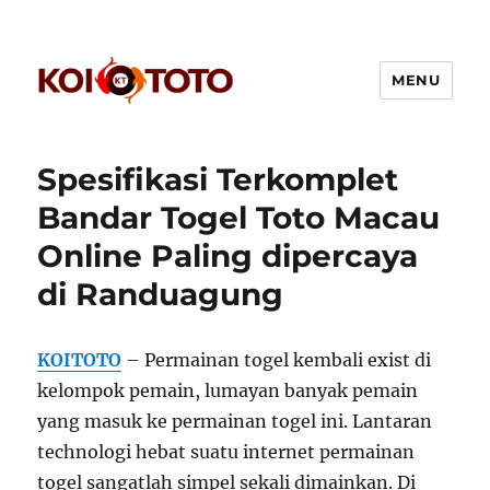
MENU
Freerestaurantcouponsnow
Spesifikasi Terkomplet
Bandar Togel Toto Macau
Online Paling dipercaya
di Randuagung
KOITOTO
– Permainan togel kembali exist di
kelompok pemain, lumayan banyak pemain
yang masuk ke permainan togel ini. Lantaran
technologi hebat suatu internet permainan
togel sangatlah simpel sekali dimainkan. Di