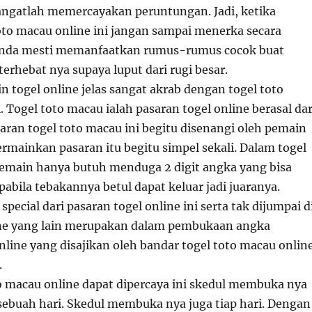
angatlah memercayakan peruntungan. Jadi, ketika
oto macau online ini jangan sampai menerka secara
nda mesti memanfaatkan rumus-rumus cocok buat
rhebat nya supaya luput dari rugi besar.
 togel online jelas sangat akrab dengan togel toto
. Togel toto macau ialah pasaran togel online berasal dar
aran togel toto macau ini begitu disenangi oleh pemain
rmainkan pasaran itu begitu simpel sekali. Dalam togel
pemain hanya butuh menduga 2 digit angka yang bisa
pabila tebakannya betul dapat keluar jadi juaranya.
 special dari pasaran togel online ini serta tak dijumpai d
ine yang lain merupakan dalam pembukaan angka
nline yang disajikan oleh bandar togel toto macau onlin
.
o macau online dapat dipercaya ini skedul membuka nya
 sebuah hari. Skedul membuka nya juga tiap hari. Dengan