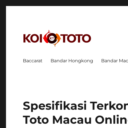
Daftar Bandar Toto Macau Terpercaya
Freerestaurantcoupons
Baccarat
Bandar Hongkong
Bandar Ma
Spesifikasi Terk
Toto Macau Onlin