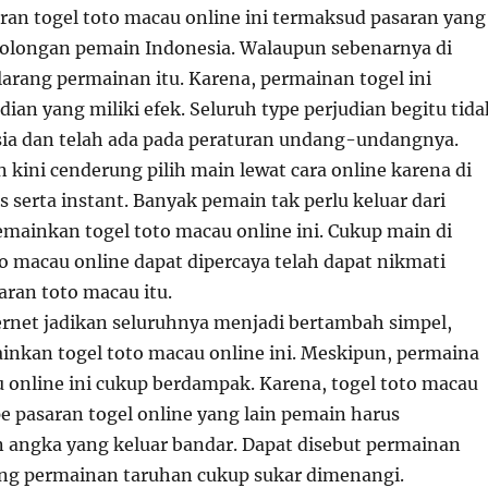
saran togel toto macau online ini termaksud pasaran yang
 golongan pemain Indonesia. Walaupun sebenarnya di
larang permainan itu. Karena, permainan togel ini
ian yang miliki efek. Seluruh type perjudian begitu tida
sia dan telah ada pada peraturan undang-undangnya.
kini cenderung pilih main lewat cara online karena di
as serta instant. Banyak pemain tak perlu keluar dari
ainkan togel toto macau online ini. Cukup main di
o macau online dapat dipercaya telah dapat nikmati
aran toto macau itu.
ernet jadikan seluruhnya menjadi bertambah simpel,
inkan togel toto macau online ini. Meskipun, permaina
u online ini cukup berdampak. Karena, togel toto macau
ipe pasaran togel online yang lain pemain harus
angka yang keluar bandar. Dapat disebut permainan
long permainan taruhan cukup sukar dimenangi.