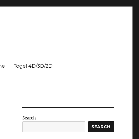
ne
Togel 4D/3D/2D
Search
SEARCH