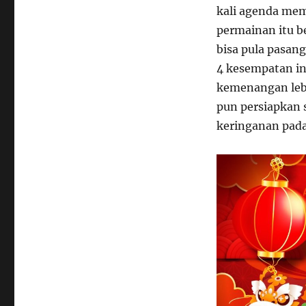
kali agenda me
permainan itu b
bisa pula pasan
4 kesempatan i
kemenangan lebi
pun persiapkan 
keringanan pada