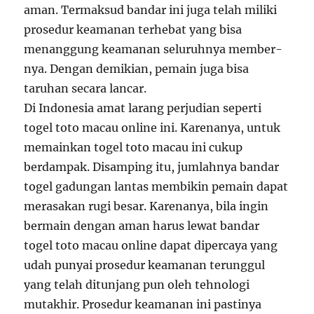
aman. Termaksud bandar ini juga telah miliki
prosedur keamanan terhebat yang bisa
menanggung keamanan seluruhnya member-
nya. Dengan demikian, pemain juga bisa
taruhan secara lancar.
Di Indonesia amat larang perjudian seperti
togel toto macau online ini. Karenanya, untuk
memainkan togel toto macau ini cukup
berdampak. Disamping itu, jumlahnya bandar
togel gadungan lantas membikin pemain dapat
merasakan rugi besar. Karenanya, bila ingin
bermain dengan aman harus lewat bandar
togel toto macau online dapat dipercaya yang
udah punyai prosedur keamanan terunggul
yang telah ditunjang pun oleh tehnologi
mutakhir. Prosedur keamanan ini pastinya