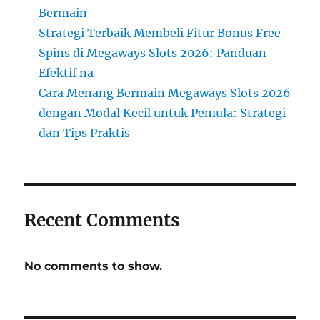
Bermain
Strategi Terbaik Membeli Fitur Bonus Free
Spins di Megaways Slots 2026: Panduan
Efektif na
Cara Menang Bermain Megaways Slots 2026
dengan Modal Kecil untuk Pemula: Strategi
dan Tips Praktis
Recent Comments
No comments to show.