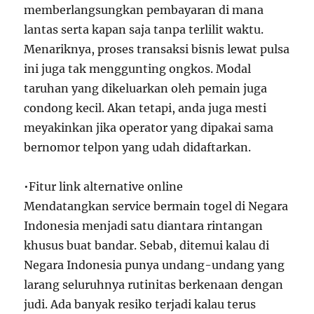
memberlangsungkan pembayaran di mana
lantas serta kapan saja tanpa terlilit waktu.
Menariknya, proses transaksi bisnis lewat pulsa
ini juga tak menggunting ongkos. Modal
taruhan yang dikeluarkan oleh pemain juga
condong kecil. Akan tetapi, anda juga mesti
meyakinkan jika operator yang dipakai sama
bernomor telpon yang udah didaftarkan.
•Fitur link alternative online
Mendatangkan service bermain togel di Negara
Indonesia menjadi satu diantara rintangan
khusus buat bandar. Sebab, ditemui kalau di
Negara Indonesia punya undang-undang yang
larang seluruhnya rutinitas berkenaan dengan
judi. Ada banyak resiko terjadi kalau terus