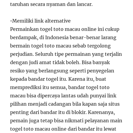
taruhan secara nyaman dan lancar.
•Memiliki link alternative
Permainkan togel toto macau online ini cukup
berdampak, di Indonesia benar-benar larang
bermain togel toto macau sebab tergolong
perjudian. Seluruh tipe permainan yang terjalin
dengan judi amat tidak boleh. Bisa banyak
resiko yang berlangsung seperti penyegelan
kepada bandar togel itu. Karena itu, buat
memprediksi itu semua, bandar togel toto
macau bisa dipercaya lantas udah punyai link
pilihan menjadi cadangan bila kapan saja situs
penting dari bandar itu di blokir. Karenanya,
pemain juga tetap bisa nikmati pelayanan main
togel toto macau online dari bandar itu lewat