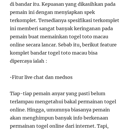
di bandar itu. Kepuasan yang dikasihkan pada
pemain ini dengan menyiapkan spek
terkomplet. Tersedianya spesifikasi terkomplet
ini memberi sangat banyak keringanan pada
pemain buat memainkan togel toto macau
online secara lancar. Sebab itu, berikut feature
komplet bandar togel toto macau bisa
dipercaya ialah :
•Fitur live chat dan medsos
Tiap-tiap pemain anyar yang pasti belum
terlampau mengetahui bakal permainan togel
online. Hingga, umumnya biasanya pemain
akan menghimpun banyak info berkenaan
permainan togel online dari internet. Tapi,