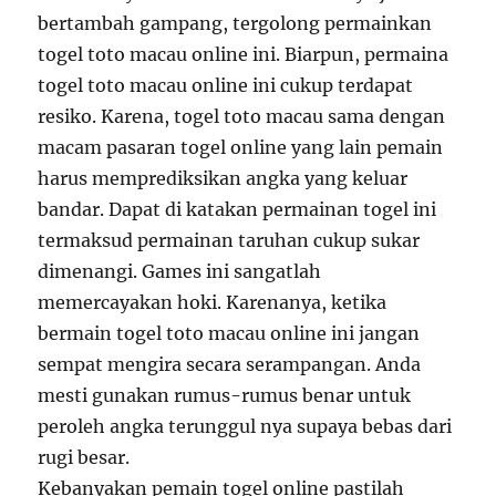
bertambah gampang, tergolong permainkan
togel toto macau online ini. Biarpun, permaina
togel toto macau online ini cukup terdapat
resiko. Karena, togel toto macau sama dengan
macam pasaran togel online yang lain pemain
harus memprediksikan angka yang keluar
bandar. Dapat di katakan permainan togel ini
termaksud permainan taruhan cukup sukar
dimenangi. Games ini sangatlah
memercayakan hoki. Karenanya, ketika
bermain togel toto macau online ini jangan
sempat mengira secara serampangan. Anda
mesti gunakan rumus-rumus benar untuk
peroleh angka terunggul nya supaya bebas dari
rugi besar.
Kebanyakan pemain togel online pastilah