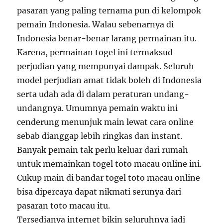
pasaran yang paling ternama pun di kelompok
pemain Indonesia. Walau sebenarnya di
Indonesia benar-benar larang permainan itu.
Karena, permainan togel ini termaksud
perjudian yang mempunyai dampak. Seluruh
model perjudian amat tidak boleh di Indonesia
serta udah ada di dalam peraturan undang-
undangnya. Umumnya pemain waktu ini
cenderung menunjuk main lewat cara online
sebab dianggap lebih ringkas dan instant.
Banyak pemain tak perlu keluar dari rumah
untuk memainkan togel toto macau online ini.
Cukup main di bandar togel toto macau online
bisa dipercaya dapat nikmati serunya dari
pasaran toto macau itu.
Tersedianya internet bikin seluruhnya jadi