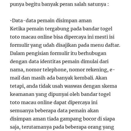
punya begitu banyak peran salah satunya :
•Data-data pemain disimpan aman
Ketika pemain tergabung pada bandar togel
toto macau online bisa dipercaya ini mesti isi
formulir yang udah disajikan pada menu daftar.
Dalam pengisian formulir itu berhubugan
dengan data identitas pemain dimulai dari
nama, nomor telephone, nomor rekening, e-
mail dan masih ada banyak kembali. Akan
tetapi, anda tidak usah waswas dengan skema
keamanan yang dipunyai oleh bandar togel
toto macau online dapat dipercaya ini
semuanya beberapa data pemain akan
disimpan aman tiada gampang bocor di siapa
saja, terutamanya pada beberapa orang yang