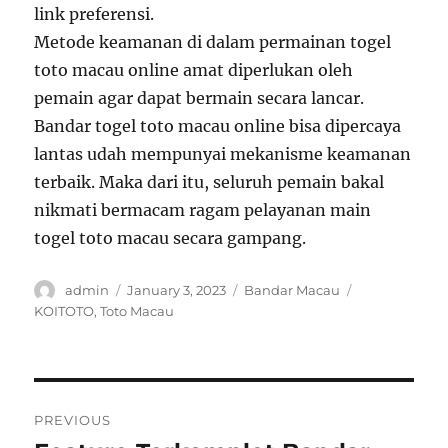
link preferensi.
Metode keamanan di dalam permainan togel
toto macau online amat diperlukan oleh
pemain agar dapat bermain secara lancar.
Bandar togel toto macau online bisa dipercaya
lantas udah mempunyai mekanisme keamanan
terbaik. Maka dari itu, seluruh pemain bakal
nikmati bermacam ragam pelayanan main
togel toto macau secara gampang.
Author
Posted
Categories
Tags
admin
January 3, 2023
Bandar Macau
on
KOITOTO
,
Toto Macau
Post
PREVIOUS
navigation