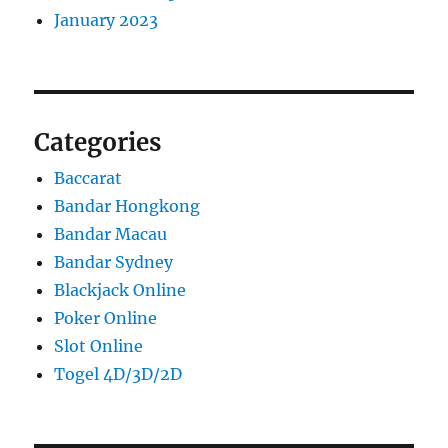
January 2023
Categories
Baccarat
Bandar Hongkong
Bandar Macau
Bandar Sydney
Blackjack Online
Poker Online
Slot Online
Togel 4D/3D/2D