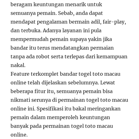
beragam keuntungan menarik untuk
semuanya pemain. Sebab, anda dapat
mendapat pengalaman bermain adil, fair-play,
dan terbuka. Adanya layanan ini pula
mempermudah pemain supaya yakin jika
bandar itu terus mendatangkan permaian
tanpa ada robot serta terlepas dari kemampuan
nakal.
Feature terkomplet bandar togel toto macau
online telah dijelaskan sebelumnya. Lewat
beberapa fitur itu, semuanya pemain bisa
nikmati serunya di permainan togel toto macau
online ini. Spesifikasi itu bakal meringankan
pemain dalam memperoleh keuntungan
banyak pada permainan togel toto macau
online.