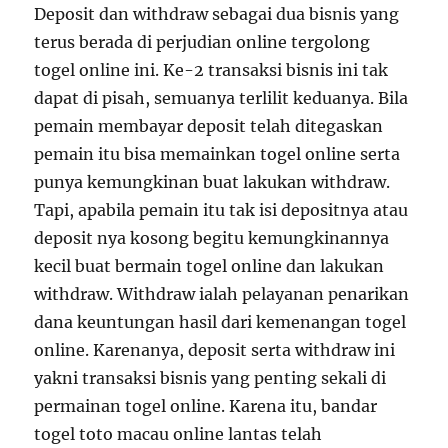
Deposit dan withdraw sebagai dua bisnis yang
terus berada di perjudian online tergolong
togel online ini. Ke-2 transaksi bisnis ini tak
dapat di pisah, semuanya terlilit keduanya. Bila
pemain membayar deposit telah ditegaskan
pemain itu bisa memainkan togel online serta
punya kemungkinan buat lakukan withdraw.
Tapi, apabila pemain itu tak isi depositnya atau
deposit nya kosong begitu kemungkinannya
kecil buat bermain togel online dan lakukan
withdraw. Withdraw ialah pelayanan penarikan
dana keuntungan hasil dari kemenangan togel
online. Karenanya, deposit serta withdraw ini
yakni transaksi bisnis yang penting sekali di
permainan togel online. Karena itu, bandar
togel toto macau online lantas telah