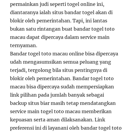
permainkan judi seperti togel online ini,
diantaranya ialah situs bandar togel akan di
blokir oleh pemerintahan. Tapi, ini lantas
bukan satu rintangan buat bandar togel toto
macau dapat dipercaya dalam service main
ternyaman.
Bandar togel toto macau online bisa dipercaya
udah mengasumsikan semua peluang yang
terjadi, tergolong bila situs pentingnya di
blokir oleh pemerintahan. Bandar togel toto
macau bisa dipercaya sudah mempersiapkan
link pilihan pada jumlah banyak sebagai
backup situs biar masih tetap mendatangkan
service main togel toto macau memberikan
kepuasan serta aman dilaksanakan. Link
preferensi ini di layanani oleh bandar togel toto