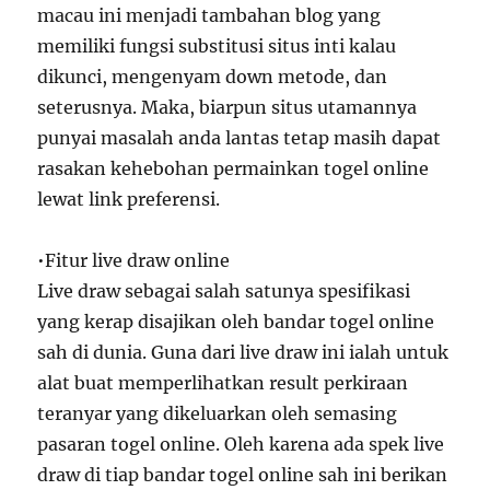
macau ini menjadi tambahan blog yang
memiliki fungsi substitusi situs inti kalau
dikunci, mengenyam down metode, dan
seterusnya. Maka, biarpun situs utamannya
punyai masalah anda lantas tetap masih dapat
rasakan kehebohan permainkan togel online
lewat link preferensi.
•Fitur live draw online
Live draw sebagai salah satunya spesifikasi
yang kerap disajikan oleh bandar togel online
sah di dunia. Guna dari live draw ini ialah untuk
alat buat memperlihatkan result perkiraan
teranyar yang dikeluarkan oleh semasing
pasaran togel online. Oleh karena ada spek live
draw di tiap bandar togel online sah ini berikan