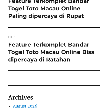
Feature Terkomplet Bandar
Previous
post:
Togel Toto Macau Online
Paling dipercaya di Rupat
NEXT
Feature Terkomplet Bandar
Next
post:
Togel Toto Macau Online Bisa
dipercaya di Ratahan
Archives
August 2026