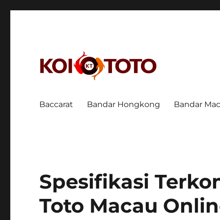
Daftar Bandar Toto Macau Terpercaya
Freerestaurantcoupons
Baccarat
Bandar Hongkong
Bandar Ma
Spesifikasi Terk
Toto Macau Onlin