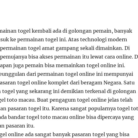
ainan togel kembali ada di golongan pemain, banyak
uk ke permainan togel ini. Atas technologi modern
 permainan togel amat gampang sekali dimainkan. Di
pemujanya bisa akses permainan itu lewat cara online. D
apan juga pemain bisa memainkan togel online ini.
 keunggulan dari permainan togel online ini mempunyai
asaran togel online komplet dari beragam Negara. Satu
 togel yang sekarang ini demikian terkenal di golongan
el toto macau. Buat pengagum togel online jelas telah
an pasaran togel itu. Karena sangat popularnya togel to
ada bandar togel toto macau online bisa dipercaya yang
an pasaran itu.
gel online ada sangat banyak pasaran togel yang bisa