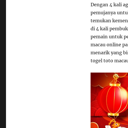
Dengan 4 kali 
pemujanya untuk
temukan kemena
di 4 kali pembuk
pemain untuk pe
macau online pal
menarik yang b
togel toto macau