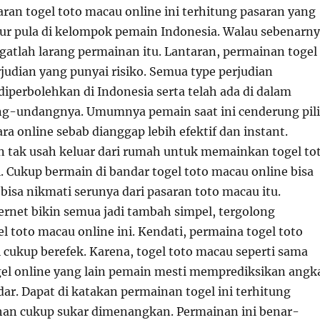
asaran togel toto macau online ini terhitung pasaran yang
ur pula di kelompok pemain Indonesia. Walau sebenarn
ngatlah larang permainan itu. Lantaran, permainan togel
rjudian yang punyai risiko. Semua type perjudian
diperbolehkan di Indonesia serta telah ada di dalam
ng-undangnya. Umumnya pemain saat ini cenderung pil
ra online sebab dianggap lebih efektif dan instant.
 tak usah keluar dari rumah untuk memainkan togel to
. Cukup bermain di bandar togel toto macau online bisa
bisa nikmati serunya dari pasaran toto macau itu.
ernet bikin semua jadi tambah simpel, tergolong
 toto macau online ini. Kendati, permaina togel toto
 cukup berefek. Karena, togel toto macau seperti sama
gel online yang lain pemain mesti memprediksikan angk
ar. Dapat di katakan permainan togel ini terhitung
an cukup sukar dimenangkan. Permainan ini benar-