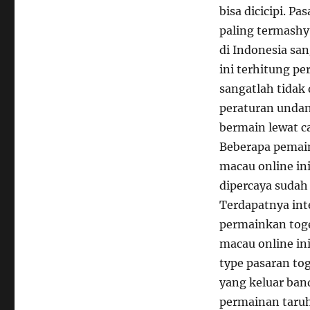
bisa dicicipi. P
paling termashy
di Indonesia sa
ini terhitung pe
sangatlah tidak 
peraturan unda
bermain lewat ca
Beberapa pemain
macau online ini
dipercaya sudah 
Terdapatnya int
permainkan togel
macau online ini
type pasaran to
yang keluar band
permainan taruh