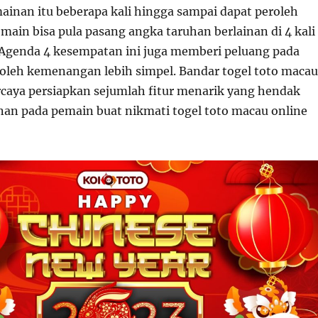
ainan itu beberapa kali hingga sampai dapat peroleh
ain bisa pula pasang angka taruhan berlainan di 4 kali
Agenda 4 kesempatan ini juga memberi peluang pada
oleh kemenangan lebih simpel. Bandar togel toto macau
ercaya persiapkan sejumlah fitur menarik yang hendak
nan pada pemain buat nikmati togel toto macau online