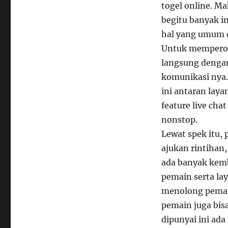
togel online. M
begitu banyak in
hal yang umum 
Untuk memperol
langsung denga
komunikasi nya
ini antaran lay
feature live cha
nonstop.
Lewat spek itu,
ajukan rintihan,
ada banyak kemba
pemain serta la
menolong pemai
pemain juga bisa
dipunyai ini ada