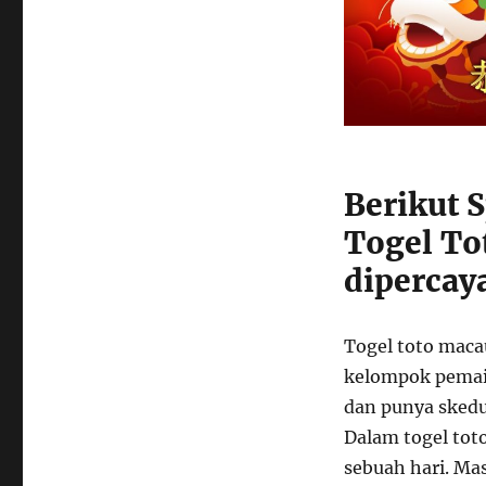
Berikut 
Togel To
dipercay
Togel toto maca
kelompok pemai
dan punya skedu
Dalam togel toto
sebuah hari. Ma