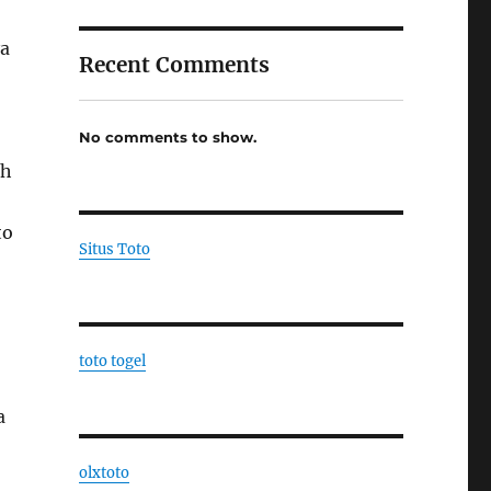
ya
Recent Comments
No comments to show.
ih
to
Situs Toto
toto togel
a
olxtoto