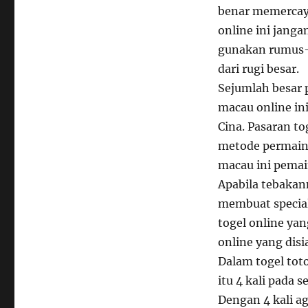
benar memercaya
online ini jang
gunakan rumus-r
dari rugi besar.
Sejumlah besar 
macau online ini
Cina. Pasaran to
metode permaink
macau ini pemain
Apabila tebakann
membuat special 
togel online ya
online yang disi
Dalam togel tot
itu 4 kali pada 
Dengan 4 kali 