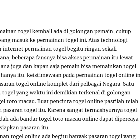
ainan togel kembali ada di golongan pemain, cukup
ang masuk ke permainan togel ini. Atas technologi
 internet permainan togel begitu ringan sekali
ana, beberapa fansnya bisa akses permainan itu lewat
 mana juga dan kapan saja pemain bisa memainkan togel
k hanya itu, keistimewaan pada permainan togel online in
saran togel online komplet dari pelbagai Negara. Satu
n togel yang waktu ini demikian terkenal di golongan
el toto macau. Buat pencinta togel online pastilah telah
n pasaran togel itu. Karena sangat termashyurnya togel
udah ada bandar togel toto macau online dapat dipercaya
siapkan pasaran itu.
nan togel online ada begitu banyak pasaran togel yang