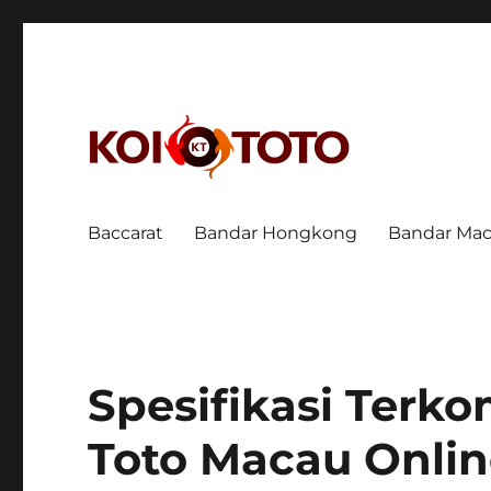
Daftar Bandar Toto Macau Terpercaya
Freerestaurantcoupons
Baccarat
Bandar Hongkong
Bandar Ma
Spesifikasi Terk
Toto Macau Onlin