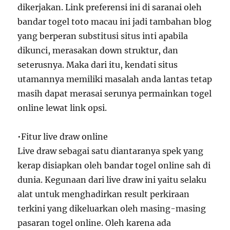
dikerjakan. Link preferensi ini di saranai oleh
bandar togel toto macau ini jadi tambahan blog
yang berperan substitusi situs inti apabila
dikunci, merasakan down struktur, dan
seterusnya. Maka dari itu, kendati situs
utamannya memiliki masalah anda lantas tetap
masih dapat merasai serunya permainkan togel
online lewat link opsi.
•Fitur live draw online
Live draw sebagai satu diantaranya spek yang
kerap disiapkan oleh bandar togel online sah di
dunia. Kegunaan dari live draw ini yaitu selaku
alat untuk menghadirkan result perkiraan
terkini yang dikeluarkan oleh masing-masing
pasaran togel online. Oleh karena ada