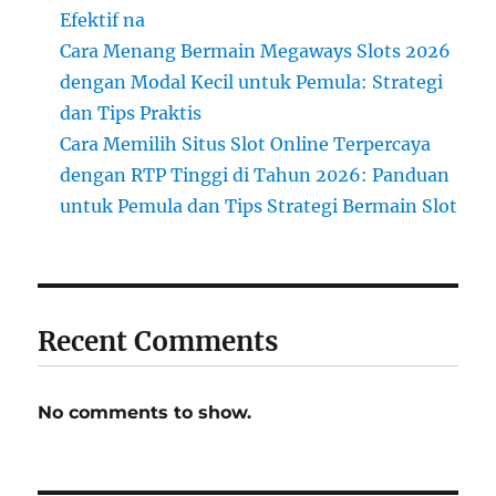
Efektif na
Cara Menang Bermain Megaways Slots 2026
dengan Modal Kecil untuk Pemula: Strategi
dan Tips Praktis
Cara Memilih Situs Slot Online Terpercaya
dengan RTP Tinggi di Tahun 2026: Panduan
untuk Pemula dan Tips Strategi Bermain Slot
Recent Comments
No comments to show.