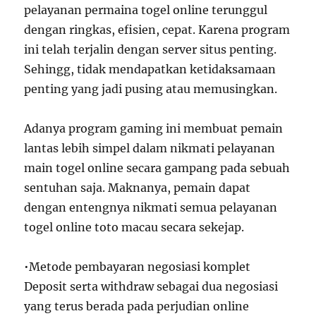
pelayanan permaina togel online terunggul
dengan ringkas, efisien, cepat. Karena program
ini telah terjalin dengan server situs penting.
Sehingg, tidak mendapatkan ketidaksamaan
penting yang jadi pusing atau memusingkan.
Adanya program gaming ini membuat pemain
lantas lebih simpel dalam nikmati pelayanan
main togel online secara gampang pada sebuah
sentuhan saja. Maknanya, pemain dapat
dengan entengnya nikmati semua pelayanan
togel online toto macau secara sekejap.
•Metode pembayaran negosiasi komplet
Deposit serta withdraw sebagai dua negosiasi
yang terus berada pada perjudian online