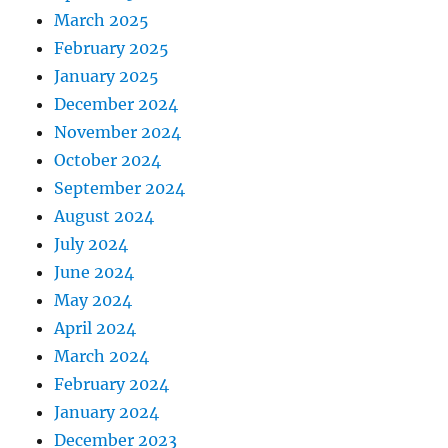
March 2025
February 2025
January 2025
December 2024
November 2024
October 2024
September 2024
August 2024
July 2024
June 2024
May 2024
April 2024
March 2024
February 2024
January 2024
December 2023