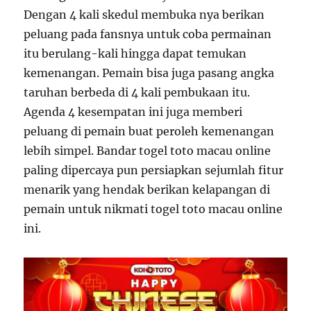
Dengan 4 kali skedul membuka nya berikan
peluang pada fansnya untuk coba permainan
itu berulang-kali hingga dapat temukan
kemenangan. Pemain bisa juga pasang angka
taruhan berbeda di 4 kali pembukaan itu.
Agenda 4 kesempatan ini juga memberi
peluang di pemain buat peroleh kemenangan
lebih simpel. Bandar togel toto macau online
paling dipercaya pun persiapkan sejumlah fitur
menarik yang hendak berikan kelapangan di
pemain untuk nikmati togel toto macau online
ini.