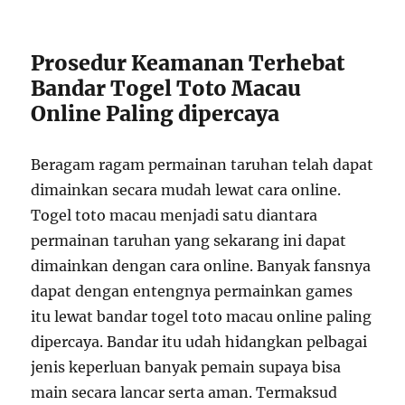
Prosedur Keamanan Terhebat
Bandar Togel Toto Macau
Online Paling dipercaya
Beragam ragam permainan taruhan telah dapat
dimainkan secara mudah lewat cara online.
Togel toto macau menjadi satu diantara
permainan taruhan yang sekarang ini dapat
dimainkan dengan cara online. Banyak fansnya
dapat dengan entengnya permainkan games
itu lewat bandar togel toto macau online paling
dipercaya. Bandar itu udah hidangkan pelbagai
jenis keperluan banyak pemain supaya bisa
main secara lancar serta aman. Termaksud