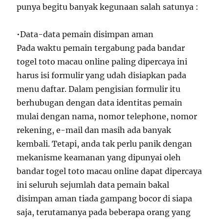
punya begitu banyak kegunaan salah satunya :
•Data-data pemain disimpan aman
Pada waktu pemain tergabung pada bandar
togel toto macau online paling dipercaya ini
harus isi formulir yang udah disiapkan pada
menu daftar. Dalam pengisian formulir itu
berhubugan dengan data identitas pemain
mulai dengan nama, nomor telephone, nomor
rekening, e-mail dan masih ada banyak
kembali. Tetapi, anda tak perlu panik dengan
mekanisme keamanan yang dipunyai oleh
bandar togel toto macau online dapat dipercaya
ini seluruh sejumlah data pemain bakal
disimpan aman tiada gampang bocor di siapa
saja, terutamanya pada beberapa orang yang