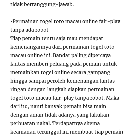
tidak bertanggung-jawab.
•Permainan togel toto macau online fair-play
tanpa ada robot
Tiap pemain tentu saja mau mendapat
kemenangannya dari permainan togel toto
macau online ini. Bandar paling dipercaya
lantas memberi peluang pada pemain untuk
memainkan togel online secara gampang
hingga sampai peroleh kemenangan lantas
ringan dengan langkah siapkan permainan
togel toto macau fair-play tanpa robot. Maka
dari itu, nanti banyak pemain bisa main
dengan aman tidak adanya yang lakukan
perbuatan nakal. Terdapatnya skema
keamanan terunggul ini membuat tiap pemain