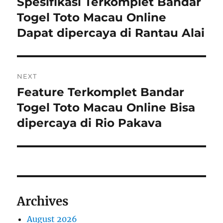
Spesifikasi Terkomplet Bandar
Previous
post:
Togel Toto Macau Online
Dapat dipercaya di Rantau Alai
NEXT
Feature Terkomplet Bandar
Next
post:
Togel Toto Macau Online Bisa
dipercaya di Rio Pakava
Archives
August 2026