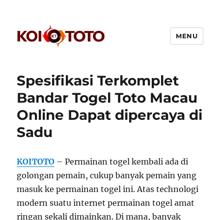
MENU
Freerestaurantcouponsnow
Spesifikasi Terkomplet
Bandar Togel Toto Macau
Online Dapat dipercaya di
Sadu
KOITOTO
– Permainan togel kembali ada di
golongan pemain, cukup banyak pemain yang
masuk ke permainan togel ini. Atas technologi
modern suatu internet permainan togel amat
ringan sekali dimainkan. Di mana, banyak