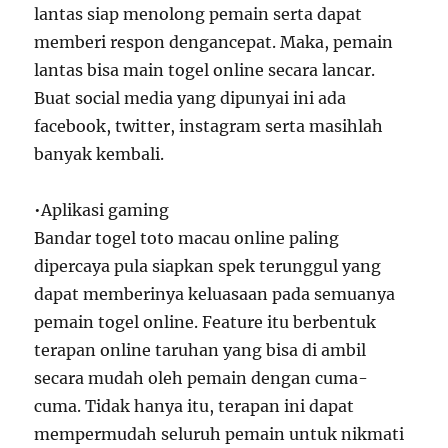
lantas siap menolong pemain serta dapat
memberi respon dengancepat. Maka, pemain
lantas bisa main togel online secara lancar.
Buat social media yang dipunyai ini ada
facebook, twitter, instagram serta masihlah
banyak kembali.
•Aplikasi gaming
Bandar togel toto macau online paling
dipercaya pula siapkan spek terunggul yang
dapat memberinya keluasaan pada semuanya
pemain togel online. Feature itu berbentuk
terapan online taruhan yang bisa di ambil
secara mudah oleh pemain dengan cuma-
cuma. Tidak hanya itu, terapan ini dapat
mempermudah seluruh pemain untuk nikmati