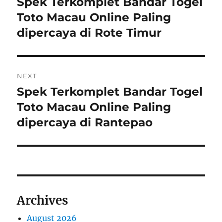
Spek Terkomplet Bandar Togel
Previous
post:
Toto Macau Online Paling
dipercaya di Rote Timur
NEXT
Spek Terkomplet Bandar Togel
Next
post:
Toto Macau Online Paling
dipercaya di Rantepao
Archives
August 2026