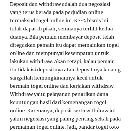
Deposit dan withdraw adalah dua negosiasi
yang terus berada pada perjudian online
termaksud togel online ini. Ke-2 bisnis ini
tidak dapat di pisah, semuanya terlilit kedua-
duanya. Bila pemain membayar deposit telah
ditegaskan pemain itu dapat memainkan togel
online dan mempunyai kesempatan untuk
lakukan withdraw. Akan tetapi, kalau pemain
itu tidak isi depositnya atau deposit nya kosong
sangatlah kemungkinannya kecil untuk
bermain togel online dan kerjakan withdraw.
Withdraw yaitu pelayanan penarikan dana
keuntungan hasil dari kemenangan togel
online. Karenanya, deposit serta withdraw ini
yakni negosiasi yang paling penting sekali pada
permainan togel online. Jadi, bandar togel toto