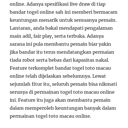
online. Adanya spesifikasi live draw di tiap
bandar togel online sah ini memberi bermacam
keuntungan menarik untuk semuanya pemain.
Lantaran, anda bakal mendapati pengalaman
main adil, fair play, serta terbuka. Adanya
sarana ini pula membantu pemain biar yakin
jika bandar itu terus mendatangkan permaian
tiada robot serta bebas dari kapasitas nakal.
Feature terkomplet bandar togel toto macau
online telah dijelaskan sebelumnya. Lewat
sejumlah fitur itu, seluruh pemain bisa nikmati
serunya di permainan togel toto macau online
ini. Feature itu juga akan membantu pemain
dalam memperoleh keuntungan banyak dalam
permainan togel toto macau online.