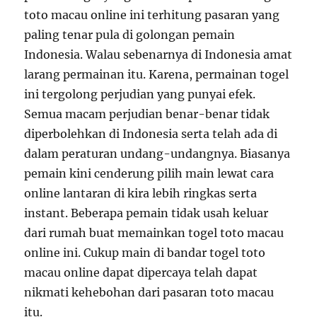
toto macau online ini terhitung pasaran yang
paling tenar pula di golongan pemain
Indonesia. Walau sebenarnya di Indonesia amat
larang permainan itu. Karena, permainan togel
ini tergolong perjudian yang punyai efek.
Semua macam perjudian benar-benar tidak
diperbolehkan di Indonesia serta telah ada di
dalam peraturan undang-undangnya. Biasanya
pemain kini cenderung pilih main lewat cara
online lantaran di kira lebih ringkas serta
instant. Beberapa pemain tidak usah keluar
dari rumah buat memainkan togel toto macau
online ini. Cukup main di bandar togel toto
macau online dapat dipercaya telah dapat
nikmati kehebohan dari pasaran toto macau
itu.