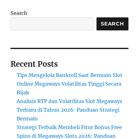
Search
SEARCH
Recent Posts
Tips Mengelola Bankroll Saat Bermain Slot
Online Megaways Volatilitas Tinggi Secara
Bijak
Analisis RTP dan Volatilitas Slot Megaways
Terbaru di Tahun 2026: Panduan Strategi
Bermain
Strategi Terbaik Membeli Fitur Bonus Free
Spins di Megaways Slots 2026: Panduan