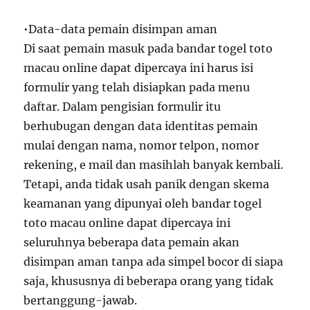
•Data-data pemain disimpan aman
Di saat pemain masuk pada bandar togel toto
macau online dapat dipercaya ini harus isi
formulir yang telah disiapkan pada menu
daftar. Dalam pengisian formulir itu
berhubugan dengan data identitas pemain
mulai dengan nama, nomor telpon, nomor
rekening, e mail dan masihlah banyak kembali.
Tetapi, anda tidak usah panik dengan skema
keamanan yang dipunyai oleh bandar togel
toto macau online dapat dipercaya ini
seluruhnya beberapa data pemain akan
disimpan aman tanpa ada simpel bocor di siapa
saja, khususnya di beberapa orang yang tidak
bertanggung-jawab.