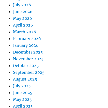
July 2026
June 2026
May 2026
April 2026
March 2026
February 2026
January 2026
December 2025
November 2025
October 2025
September 2025
August 2025
July 2025
June 2025
May 2025
April 2025