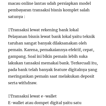
macau online lantas udah persiapkan model
pembayaran transaksi bisnis komplet salah
satunya :
Transaksi lewat rekening bank lokal
Pelayanan bisnis lewat bank lokal yaitu teknik
taruhan sangat banyak dilaksanakan oleh
pemain. Karena, pemakaiannya efektif, cepat,
gampang. Soal ini bikin pemain lebih suka
lakukan tansaksi memakai bank. Terkecuali itu,
pada bank telah banyak feature digitalnya yang
meringankan pemain saat melakukan deposit
serta withdraw.
Transaksi lewat e-wallet
E-wallet atau dompet digital yaitu satu