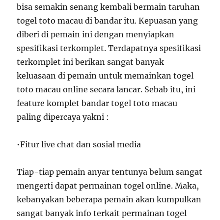
bisa semakin senang kembali bermain taruhan
togel toto macau di bandar itu. Kepuasan yang
diberi di pemain ini dengan menyiapkan
spesifikasi terkomplet. Terdapatnya spesifikasi
terkomplet ini berikan sangat banyak
keluasaan di pemain untuk memainkan togel
toto macau online secara lancar. Sebab itu, ini
feature komplet bandar togel toto macau
paling dipercaya yakni :
•Fitur live chat dan sosial media
Tiap-tiap pemain anyar tentunya belum sangat
mengerti dapat permainan togel online. Maka,
kebanyakan beberapa pemain akan kumpulkan
sangat banyak info terkait permainan togel