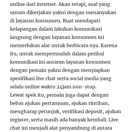
online dari internet. Akan tetapi, soal yang
umum dikerjakan yakni dengan menanyakan
di layanan konsumen. Buat mendapati
kelapangan dalam lakukan komunikasi
langsung dengan layanan konsumen ini
memerlukan alat untuk berbicara nya. Karena
itu, untuk mempermudah dalam perihal
komunikasi ini antaran layanan konsumen
dengan pemain yakni dengan menyiapkan
spesifikasi live chat serta social media yang
selalu online waktu 24jam non-stop.
Lewat spek itu, pemain juga dapat dengan
bebas ajukan pertanyaan, ajukan rintihan,
mengharap petunjuk, verifikasi deposit, ajukan
register, serta masih ada banyak kembali. Live
chat ini menjadi alat penyambung di antara