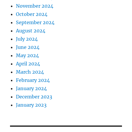
November 2024
October 2024
September 2024
August 2024
July 2024
June 2024
May 2024
April 2024
March 2024
February 2024
January 2024
December 2023
January 2023