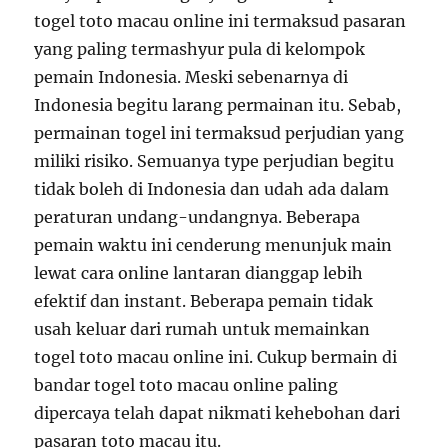
togel toto macau online ini termaksud pasaran
yang paling termashyur pula di kelompok
pemain Indonesia. Meski sebenarnya di
Indonesia begitu larang permainan itu. Sebab,
permainan togel ini termaksud perjudian yang
miliki risiko. Semuanya type perjudian begitu
tidak boleh di Indonesia dan udah ada dalam
peraturan undang-undangnya. Beberapa
pemain waktu ini cenderung menunjuk main
lewat cara online lantaran dianggap lebih
efektif dan instant. Beberapa pemain tidak
usah keluar dari rumah untuk memainkan
togel toto macau online ini. Cukup bermain di
bandar togel toto macau online paling
dipercaya telah dapat nikmati kehebohan dari
pasaran toto macau itu.