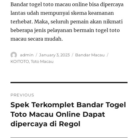
Bandar togel toto macau online bisa dipercaya
lantas udah mempunyai skema keamanan
terhebat. Maka, seluruh pemain akan nikmati
beberapa jenis pelayanan bermain togel toto
macau secara mudah.
Author
Posted
Categories
Tags
admin
January 3, 2023
Bandar Macau
on
KOITOTO
,
Toto Macau
Post
PREVIOUS
navigation
Spek Terkomplet Bandar Togel
Previous
post:
Toto Macau Online Dapat
dipercaya di Regol