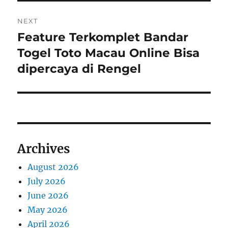
NEXT
Feature Terkomplet Bandar
Next
post:
Togel Toto Macau Online Bisa
dipercaya di Rengel
Archives
August 2026
July 2026
June 2026
May 2026
April 2026