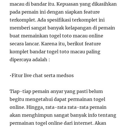
macau di bandar itu. Kepuasan yang dikasihkan
pada pemain ini dengan siapkan feature
terkomplet. Ada spesifikasi terkomplet ini
memberi sangat banyak kelapangan di pemain
buat memainkan togel toto macau online
secara lancar. Karena itu, berikut feature
komplet bandar togel toto macau paling
dipercaya adalah :
•Fitur live chat serta medsos
Tiap-tiap pemain anyar yang pasti belum
begitu mengetahui dapat permainan togel
online. Hingga, rata-rata rata-rata pemain
akan menghimpun sangat banyak info tentang
permainan togel online dari internet. Akan