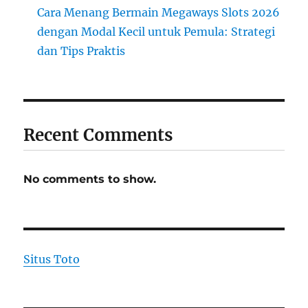
Cara Menang Bermain Megaways Slots 2026
dengan Modal Kecil untuk Pemula: Strategi
dan Tips Praktis
Recent Comments
No comments to show.
Situs Toto