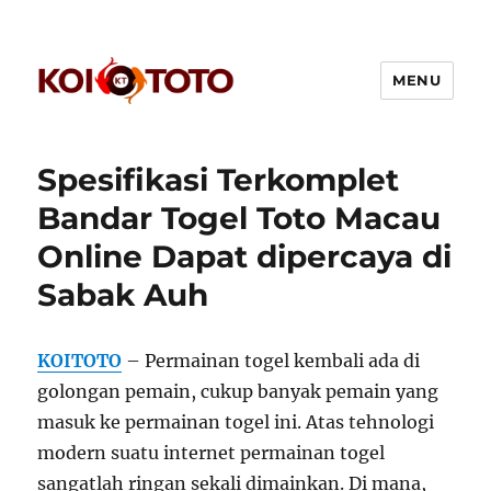
MENU
Freerestaurantcouponsnow
Spesifikasi Terkomplet
Bandar Togel Toto Macau
Online Dapat dipercaya di
Sabak Auh
KOITOTO
– Permainan togel kembali ada di
golongan pemain, cukup banyak pemain yang
masuk ke permainan togel ini. Atas tehnologi
modern suatu internet permainan togel
sangatlah ringan sekali dimainkan. Di mana,