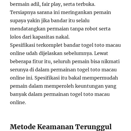
bermain adil, fair play, serta terbuka.
Tersiapnya sarana ini meringankan pemain
supaya yakin jika bandar itu selalu
mendatangkan permaian tanpa robot serta
lolos dari kapasitas nakal.
Spesifikasi terkomplet bandar togel toto macau
online udah dijelaskan sebelumnya. Lewat
beberapa fitur itu, seluruh pemain bisa nikmati
serunya di dalam permainan togel toto macau
online ini. Spesifikasi itu bakal mempermudah
pemain dalam memperoleh keuntungan yang
banyak dalam permainan togel toto macau
online.
Metode Keamanan Terunggul