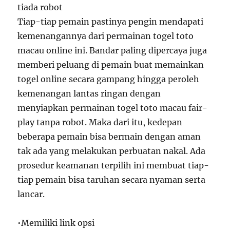
tiada robot
Tiap-tiap pemain pastinya pengin mendapati
kemenangannya dari permainan togel toto
macau online ini. Bandar paling dipercaya juga
memberi peluang di pemain buat memainkan
togel online secara gampang hingga peroleh
kemenangan lantas ringan dengan
menyiapkan permainan togel toto macau fair-
play tanpa robot. Maka dari itu, kedepan
beberapa pemain bisa bermain dengan aman
tak ada yang melakukan perbuatan nakal. Ada
prosedur keamanan terpilih ini membuat tiap-
tiap pemain bisa taruhan secara nyaman serta
lancar.
•Memiliki link opsi