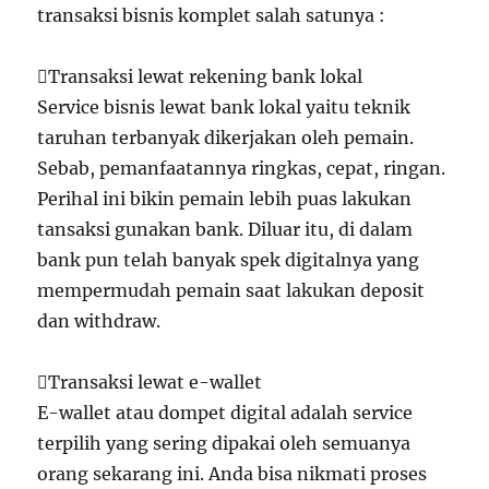
transaksi bisnis komplet salah satunya :
Transaksi lewat rekening bank lokal
Service bisnis lewat bank lokal yaitu teknik
taruhan terbanyak dikerjakan oleh pemain.
Sebab, pemanfaatannya ringkas, cepat, ringan.
Perihal ini bikin pemain lebih puas lakukan
tansaksi gunakan bank. Diluar itu, di dalam
bank pun telah banyak spek digitalnya yang
mempermudah pemain saat lakukan deposit
dan withdraw.
Transaksi lewat e-wallet
E-wallet atau dompet digital adalah service
terpilih yang sering dipakai oleh semuanya
orang sekarang ini. Anda bisa nikmati proses