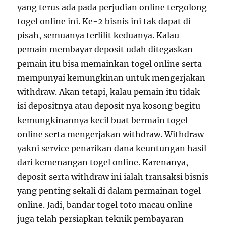
yang terus ada pada perjudian online tergolong
togel online ini. Ke-2 bisnis ini tak dapat di
pisah, semuanya terlilit keduanya. Kalau
pemain membayar deposit udah ditegaskan
pemain itu bisa memainkan togel online serta
mempunyai kemungkinan untuk mengerjakan
withdraw. Akan tetapi, kalau pemain itu tidak
isi depositnya atau deposit nya kosong begitu
kemungkinannya kecil buat bermain togel
online serta mengerjakan withdraw. Withdraw
yakni service penarikan dana keuntungan hasil
dari kemenangan togel online. Karenanya,
deposit serta withdraw ini ialah transaksi bisnis
yang penting sekali di dalam permainan togel
online. Jadi, bandar togel toto macau online
juga telah persiapkan teknik pembayaran