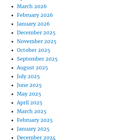
March 2026
February 2026
January 2026
December 2025
November 2025
October 2025
September 2025
August 2025
July 2025
June 2025
May 2025
April 2025
March 2025
February 2025
January 2025
December 2024