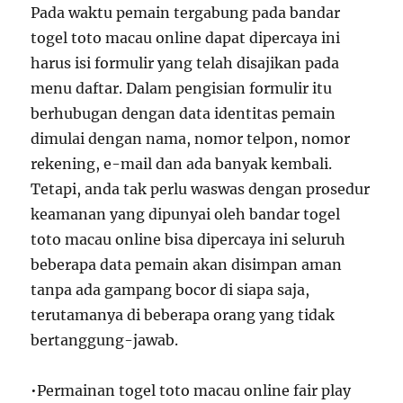
Pada waktu pemain tergabung pada bandar
togel toto macau online dapat dipercaya ini
harus isi formulir yang telah disajikan pada
menu daftar. Dalam pengisian formulir itu
berhubugan dengan data identitas pemain
dimulai dengan nama, nomor telpon, nomor
rekening, e-mail dan ada banyak kembali.
Tetapi, anda tak perlu waswas dengan prosedur
keamanan yang dipunyai oleh bandar togel
toto macau online bisa dipercaya ini seluruh
beberapa data pemain akan disimpan aman
tanpa ada gampang bocor di siapa saja,
terutamanya di beberapa orang yang tidak
bertanggung-jawab.
•Permainan togel toto macau online fair play