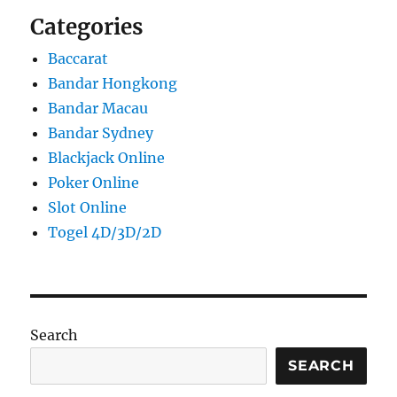
Categories
Baccarat
Bandar Hongkong
Bandar Macau
Bandar Sydney
Blackjack Online
Poker Online
Slot Online
Togel 4D/3D/2D
Search
SEARCH