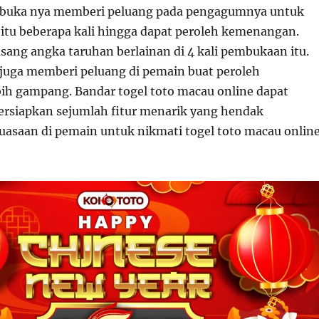
mbuka nya memberi peluang pada pengagumnya untuk
itu beberapa kali hingga dapat peroleh kemenangan.
sang angka taruhan berlainan di 4 kali pembukaan itu.
i juga memberi peluang di pemain buat peroleh
h gampang. Bandar togel toto macau online dapat
persiapkan sejumlah fitur menarik yang hendak
asaan di pemain untuk nikmati togel toto macau onlin