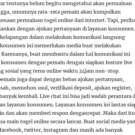
yar tentunya belum begitu mengetahui akan permainan
ingga, umumnya rata-rata pemain akan kumpulkan
enaan permainan togel online dari internet. Tapi, periha
lankan dengan ajukan pertanyaan di layanan konsumen.
 kelapangan dalam melakukan komunikasi langsung
 konsumen ini memerlukan media buat melakukan
 Karenanya, buat membantu dalam hal komunikasi ini
 konsumen dengan pemain dengan siapkan feature live
ing sosial yang terus online waktu 24jam non-stop.
 pemain juga dapat dengan bebas ajukan pertanyaan,
ah, memohon usul, verifikasi deposit, ajukan register,
banyak kembali. Live chat ini bisa jadi wadah perantara d
an layanan konsumen. Layanan konsumen ini lantas sia
 dan akan memberi respon dengancepat. Maka dari itu
sa main togel online secara lancar. Buat social media ya
 facebook, twitter, instagram dan masih ada banyak