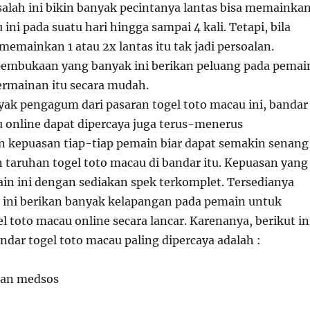
salah ini bikin banyak pecintanya lantas bisa memainka
 ini pada suatu hari hingga sampai 4 kali. Tetapi, bila
emainkan 1 atau 2x lantas itu tak jadi persoalan.
embukaan yang banyak ini berikan peluang pada pemai
rmainan itu secara mudah.
ak pengagum dari pasaran togel toto macau ini, bandar
u online dapat dipercaya juga terus-menerus
 kepuasan tiap-tiap pemain biar dapat semakin senang
 taruhan togel toto macau di bandar itu. Kepuasan yang
ain ini dengan sediakan spek terkomplet. Tersedianya
 ini berikan banyak kelapangan pada pemain untuk
 toto macau online secara lancar. Karenanya, berikut in
ndar togel toto macau paling dipercaya adalah :
 dan medsos