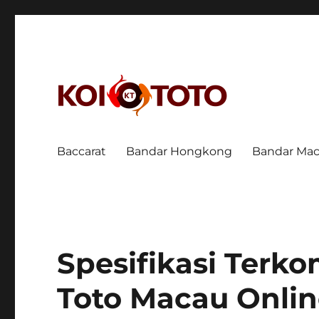
Daftar Bandar Toto Macau Terpercaya
Freerestaurantcoupons
Baccarat
Bandar Hongkong
Bandar Ma
Spesifikasi Terk
Toto Macau Onlin