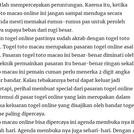
tlah mempercayakan peruntungan. Karena itu, ketika
oto macau online ini jangan sampai menduga secara
nda mesti memakai rumus-rumus pas untuk peroleh
a supaya bebas dari rugi besar.
n togel online pastinya sudah akrab dengan togel toto
i. Togel toto macau merupakan pasaran togel online asal
. Pasaran togel toto macau ini benar-benar diminati ole
eknik permainkan pasaran itu benar-benar ringan sekali
o macau ini pemain cuman perlu menerka 2 digit angka
r bandar. Kalau tebakannya betul dapat keluar jadi
etapi, perihal membuat special dari pasaran togel online
ditemui di pasar togel online yang lain merupakan dalam
 keluaran togel online yang disajikan oleh bandar toge
e paling dipercaya.
o macau online bisa dipercaya ini agenda membuka nya i
uah hari. Agenda membuka nya juga sehari-hari. Dengan 