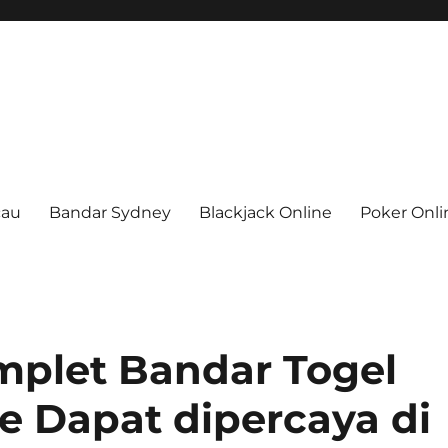
now
cau
Bandar Sydney
Blackjack Online
Poker Onli
omplet Bandar Togel
e Dapat dipercaya di