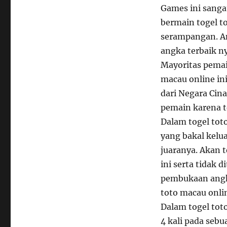
Games ini sanga
bermain togel t
serampangan. A
angka terbaik ny
Mayoritas pemai
macau online in
dari Negara Cina
pemain karena t
Dalam togel tot
yang bakal kelua
juaranya. Akan t
ini serta tidak 
pembukaan angka
toto macau onlin
Dalam togel tot
4 kali pada seb