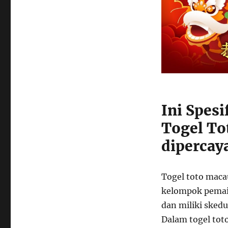
Ini Spes
Togel To
dipercay
Togel toto maca
kelompok pemain
dan miliki skedu
Dalam togel toto