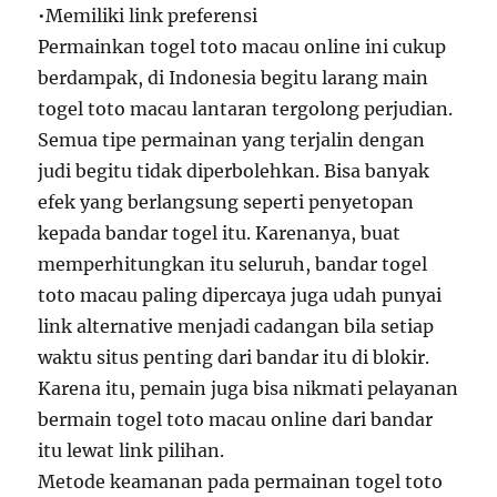
•Memiliki link preferensi
Permainkan togel toto macau online ini cukup
berdampak, di Indonesia begitu larang main
togel toto macau lantaran tergolong perjudian.
Semua tipe permainan yang terjalin dengan
judi begitu tidak diperbolehkan. Bisa banyak
efek yang berlangsung seperti penyetopan
kepada bandar togel itu. Karenanya, buat
memperhitungkan itu seluruh, bandar togel
toto macau paling dipercaya juga udah punyai
link alternative menjadi cadangan bila setiap
waktu situs penting dari bandar itu di blokir.
Karena itu, pemain juga bisa nikmati pelayanan
bermain togel toto macau online dari bandar
itu lewat link pilihan.
Metode keamanan pada permainan togel toto