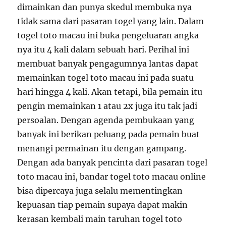
dimainkan dan punya skedul membuka nya
tidak sama dari pasaran togel yang lain. Dalam
togel toto macau ini buka pengeluaran angka
nya itu 4 kali dalam sebuah hari. Perihal ini
membuat banyak pengagumnya lantas dapat
memainkan togel toto macau ini pada suatu
hari hingga 4 kali. Akan tetapi, bila pemain itu
pengin memainkan 1 atau 2x juga itu tak jadi
persoalan. Dengan agenda pembukaan yang
banyak ini berikan peluang pada pemain buat
menangi permainan itu dengan gampang.
Dengan ada banyak pencinta dari pasaran togel
toto macau ini, bandar togel toto macau online
bisa dipercaya juga selalu mementingkan
kepuasan tiap pemain supaya dapat makin
kerasan kembali main taruhan togel toto