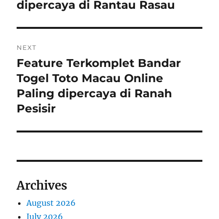
dipercaya di Rantau Rasau
NEXT
Feature Terkomplet Bandar
Next
post:
Togel Toto Macau Online
Paling dipercaya di Ranah
Pesisir
Archives
August 2026
July 2026