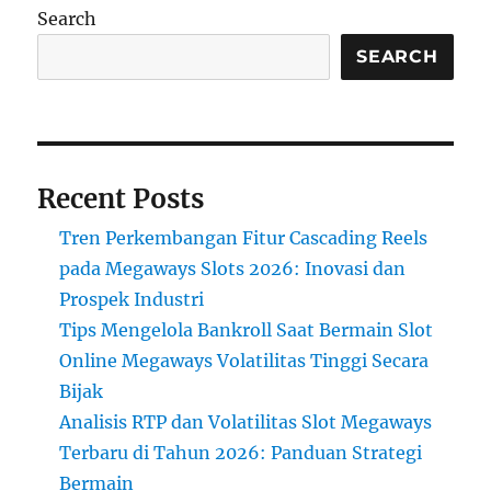
Search
SEARCH
Recent Posts
Tren Perkembangan Fitur Cascading Reels
pada Megaways Slots 2026: Inovasi dan
Prospek Industri
Tips Mengelola Bankroll Saat Bermain Slot
Online Megaways Volatilitas Tinggi Secara
Bijak
Analisis RTP dan Volatilitas Slot Megaways
Terbaru di Tahun 2026: Panduan Strategi
Bermain