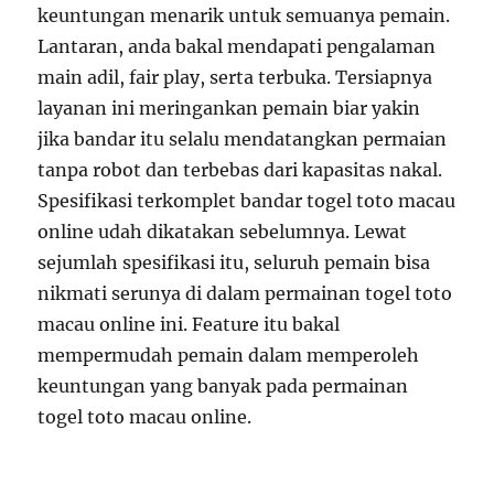
keuntungan menarik untuk semuanya pemain.
Lantaran, anda bakal mendapati pengalaman
main adil, fair play, serta terbuka. Tersiapnya
layanan ini meringankan pemain biar yakin
jika bandar itu selalu mendatangkan permaian
tanpa robot dan terbebas dari kapasitas nakal.
Spesifikasi terkomplet bandar togel toto macau
online udah dikatakan sebelumnya. Lewat
sejumlah spesifikasi itu, seluruh pemain bisa
nikmati serunya di dalam permainan togel toto
macau online ini. Feature itu bakal
mempermudah pemain dalam memperoleh
keuntungan yang banyak pada permainan
togel toto macau online.