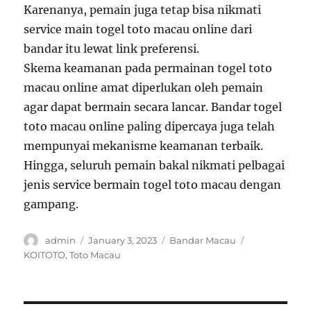
Karenanya, pemain juga tetap bisa nikmati
service main togel toto macau online dari
bandar itu lewat link preferensi.
Skema keamanan pada permainan togel toto
macau online amat diperlukan oleh pemain
agar dapat bermain secara lancar. Bandar togel
toto macau online paling dipercaya juga telah
mempunyai mekanisme keamanan terbaik.
Hingga, seluruh pemain bakal nikmati pelbagai
jenis service bermain togel toto macau dengan
gampang.
Author
Posted
Categories
Tags
admin
January 3, 2023
Bandar Macau
on
KOITOTO
,
Toto Macau