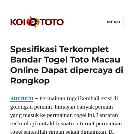
MENU
Freerestaurantcouponsnow
Spesifikasi Terkomplet
Bandar Togel Toto Macau
Online Dapat dipercaya di
Rongkop
KOITOTO
– Permainan togel kembali exist di
golongan pemain, lumayan banyak pemain
yang masuk ke permainan togel ini. Lantaran
technologi mutakhir suatu internet permainan
togel sangatlah ringan sekali dimainkan. Di