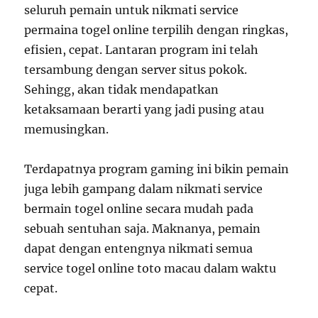
seluruh pemain untuk nikmati service
permaina togel online terpilih dengan ringkas,
efisien, cepat. Lantaran program ini telah
tersambung dengan server situs pokok.
Sehingg, akan tidak mendapatkan
ketaksamaan berarti yang jadi pusing atau
memusingkan.
Terdapatnya program gaming ini bikin pemain
juga lebih gampang dalam nikmati service
bermain togel online secara mudah pada
sebuah sentuhan saja. Maknanya, pemain
dapat dengan entengnya nikmati semua
service togel online toto macau dalam waktu
cepat.