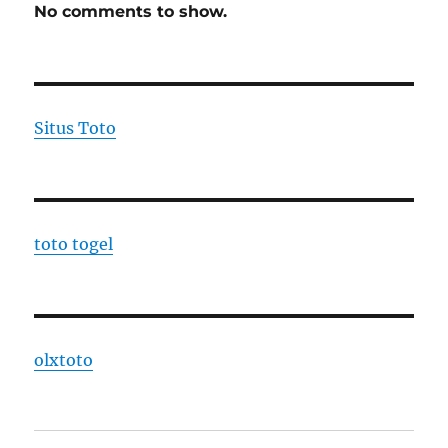
No comments to show.
Situs Toto
toto togel
olxtoto