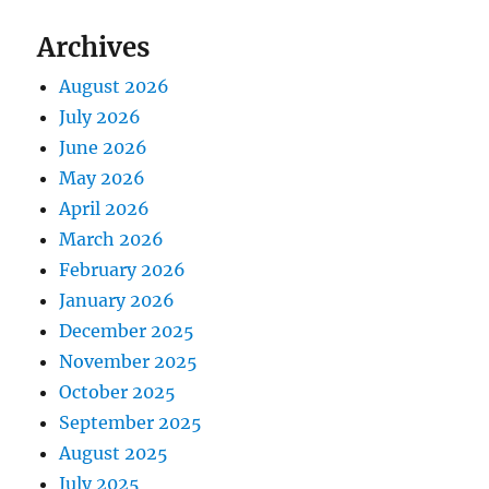
Archives
August 2026
July 2026
June 2026
May 2026
April 2026
March 2026
February 2026
January 2026
December 2025
November 2025
October 2025
September 2025
August 2025
July 2025