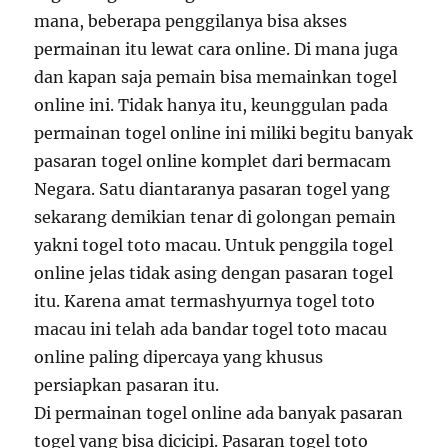
mana, beberapa penggilanya bisa akses
permainan itu lewat cara online. Di mana juga
dan kapan saja pemain bisa memainkan togel
online ini. Tidak hanya itu, keunggulan pada
permainan togel online ini miliki begitu banyak
pasaran togel online komplet dari bermacam
Negara. Satu diantaranya pasaran togel yang
sekarang demikian tenar di golongan pemain
yakni togel toto macau. Untuk penggila togel
online jelas tidak asing dengan pasaran togel
itu. Karena amat termashyurnya togel toto
macau ini telah ada bandar togel toto macau
online paling dipercaya yang khusus
persiapkan pasaran itu.
Di permainan togel online ada banyak pasaran
togel yang bisa dicicipi. Pasaran togel toto