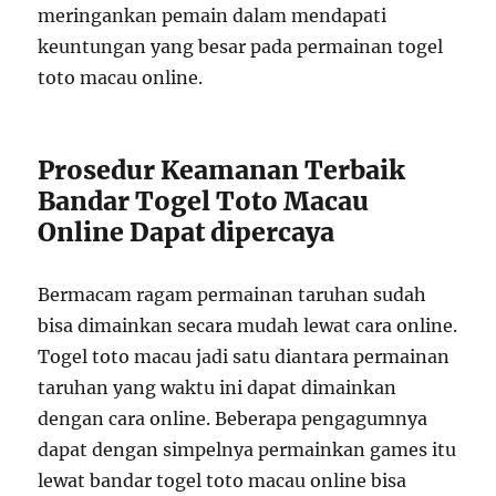
meringankan pemain dalam mendapati
keuntungan yang besar pada permainan togel
toto macau online.
Prosedur Keamanan Terbaik
Bandar Togel Toto Macau
Online Dapat dipercaya
Bermacam ragam permainan taruhan sudah
bisa dimainkan secara mudah lewat cara online.
Togel toto macau jadi satu diantara permainan
taruhan yang waktu ini dapat dimainkan
dengan cara online. Beberapa pengagumnya
dapat dengan simpelnya permainkan games itu
lewat bandar togel toto macau online bisa