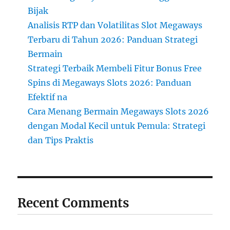
Bijak
Analisis RTP dan Volatilitas Slot Megaways
Terbaru di Tahun 2026: Panduan Strategi
Bermain
Strategi Terbaik Membeli Fitur Bonus Free
Spins di Megaways Slots 2026: Panduan
Efektif na
Cara Menang Bermain Megaways Slots 2026
dengan Modal Kecil untuk Pemula: Strategi
dan Tips Praktis
Recent Comments