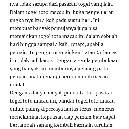
nya tidak serupa dari pasaran togel yang lain.
Dalam togel toto macau ini buka pengeluaran
angka nya itu 4 kali pada suatu hari. Ini
membuat banyak pemujanya juga bisa
memainkan togel toto macau ini dalam sebuah
hari hingga sampai 4 kali. Tetapi, apabila
pemain itu pengin memainkan 1 atau 2x lantas
itu tidak jadi kasus. Dengan agenda pembukaan
yang banyak ini memberinya peluang pada
pemain buat menangi permainan itu secara
mudah.
Dengan adanya banyak pencinta dari pasaran
togel toto macau ini, bandar togel toto macau
online paling dipercaya lantas terus-menerus
menekankan kepuasan tiap pemain biar dapat
bertambah senang kembali bermain taruhan