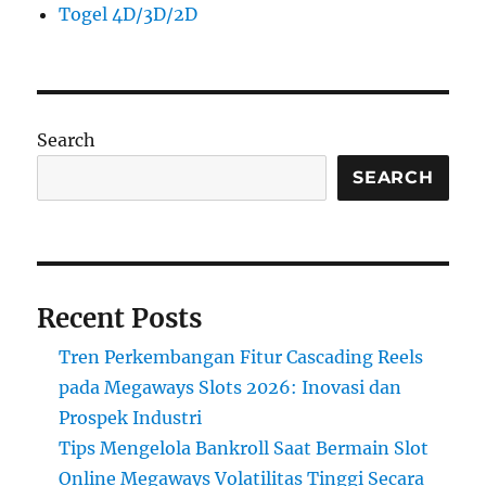
Togel 4D/3D/2D
Search
SEARCH
Recent Posts
Tren Perkembangan Fitur Cascading Reels
pada Megaways Slots 2026: Inovasi dan
Prospek Industri
Tips Mengelola Bankroll Saat Bermain Slot
Online Megaways Volatilitas Tinggi Secara