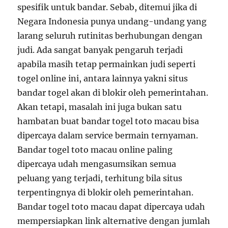
spesifik untuk bandar. Sebab, ditemui jika di
Negara Indonesia punya undang-undang yang
larang seluruh rutinitas berhubungan dengan
judi. Ada sangat banyak pengaruh terjadi
apabila masih tetap permainkan judi seperti
togel online ini, antara lainnya yakni situs
bandar togel akan di blokir oleh pemerintahan.
Akan tetapi, masalah ini juga bukan satu
hambatan buat bandar togel toto macau bisa
dipercaya dalam service bermain ternyaman.
Bandar togel toto macau online paling
dipercaya udah mengasumsikan semua
peluang yang terjadi, terhitung bila situs
terpentingnya di blokir oleh pemerintahan.
Bandar togel toto macau dapat dipercaya udah
mempersiapkan link alternative dengan jumlah