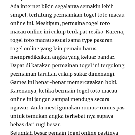
Ada internet bikin segalanya semakin lebih
simpel, terhitung permainkan togel toto macau
online ini. Meskipun, permaina togel toto
macau online ini cukup terdapat resiko. Karena,
togel toto macau sesuai sama type pasaran
togel online yang lain pemain harus
memprediksikan angka yang keluar bandar.
Dapat di katakan permainan togel ini tergolong
permainan taruhan cukup sukar dimenangi.
Games ini benar-benar memercayakan hoki.
Karenanya, ketika bermain togel toto macau
online ini jangan sampai menduga secara
ngawur. Anda mesti gunakan rumus-rumus pas
untuk temukan angka terhebat nya supaya
bebas dari rugi besar.
Sejumlah besar pemain togel online pastinya