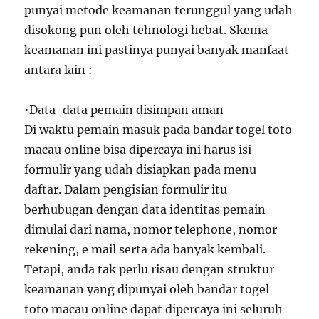
punyai metode keamanan terunggul yang udah
disokong pun oleh tehnologi hebat. Skema
keamanan ini pastinya punyai banyak manfaat
antara lain :
•Data-data pemain disimpan aman
Di waktu pemain masuk pada bandar togel toto
macau online bisa dipercaya ini harus isi
formulir yang udah disiapkan pada menu
daftar. Dalam pengisian formulir itu
berhubugan dengan data identitas pemain
dimulai dari nama, nomor telephone, nomor
rekening, e mail serta ada banyak kembali.
Tetapi, anda tak perlu risau dengan struktur
keamanan yang dipunyai oleh bandar togel
toto macau online dapat dipercaya ini seluruh