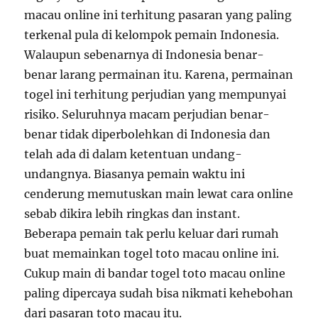
macau online ini terhitung pasaran yang paling
terkenal pula di kelompok pemain Indonesia.
Walaupun sebenarnya di Indonesia benar-
benar larang permainan itu. Karena, permainan
togel ini terhitung perjudian yang mempunyai
risiko. Seluruhnya macam perjudian benar-
benar tidak diperbolehkan di Indonesia dan
telah ada di dalam ketentuan undang-
undangnya. Biasanya pemain waktu ini
cenderung memutuskan main lewat cara online
sebab dikira lebih ringkas dan instant.
Beberapa pemain tak perlu keluar dari rumah
buat memainkan togel toto macau online ini.
Cukup main di bandar togel toto macau online
paling dipercaya sudah bisa nikmati kehebohan
dari pasaran toto macau itu.