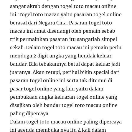
sangat akrab dengan togel toto macau online
ini. Togel toto macau yaitu pasaran togel online
berasal dari Negara Cina. Pasaran togel toto
macau ini amat disenangi oleh pemain sebab
trik permainkan pasaran itu sangatlah simpel
sekali. Dalam togel toto macau ini pemain perlu
menduga 2 digit angka yang hendak keluar
bandar. Bila tebakannya betul dapat keluar jadi
juaranya. Akan tetapi, perihal bikin special dari
pasaran togel online ini serta tak ditemui di
pasar togel online yang lain yaitu dalam
pembukaan angka keluaran togel online yang
disajikan oleh bandar togel toto macau online
paling dipercaya.
Dalam togel toto macau online paling dipercaya
ini agenda membuka nya itu 4 kali dalam