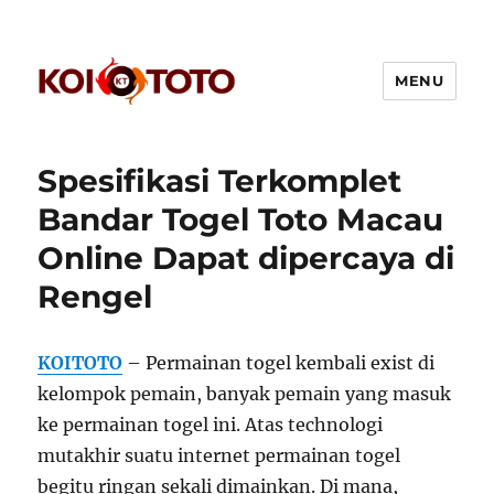
MENU
Freerestaurantcouponsnow
Spesifikasi Terkomplet
Bandar Togel Toto Macau
Online Dapat dipercaya di
Rengel
KOITOTO
– Permainan togel kembali exist di
kelompok pemain, banyak pemain yang masuk
ke permainan togel ini. Atas technologi
mutakhir suatu internet permainan togel
begitu ringan sekali dimainkan. Di mana,