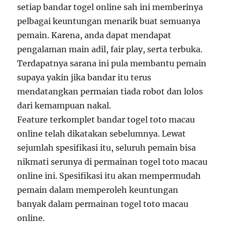
setiap bandar togel online sah ini memberinya
pelbagai keuntungan menarik buat semuanya
pemain. Karena, anda dapat mendapat
pengalaman main adil, fair play, serta terbuka.
Terdapatnya sarana ini pula membantu pemain
supaya yakin jika bandar itu terus
mendatangkan permaian tiada robot dan lolos
dari kemampuan nakal.
Feature terkomplet bandar togel toto macau
online telah dikatakan sebelumnya. Lewat
sejumlah spesifikasi itu, seluruh pemain bisa
nikmati serunya di permainan togel toto macau
online ini. Spesifikasi itu akan mempermudah
pemain dalam memperoleh keuntungan
banyak dalam permainan togel toto macau
online.