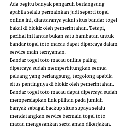
Ada begitu banyak pengaruh berlangsung
apabila selalu permainkan judi seperti togel
online ini, diantaranya yakni situs bandar togel
bakal di blokir oleh pemerintahan. Tetapi,
perihal ini lantas bukan satu hambatan untuk
bandar togel toto macau dapat dipercaya dalam
service main ternyaman.
Bandar togel toto macau online paling
dipercaya sudah memperhitungkan semua
peluang yang berlangsung, tergolong apabila
situs pentingnya di blokir oleh pemerintahan.
Bandar togel toto macau dapat dipercaya sudah
mempersiapkan link pilihan pada jumlah
banyak sebagai backup situs supaya selalu
mendatangkan service bermain togel toto
macau mengesankan serta aman dikerjakan.