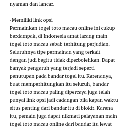
nyaman dan lancar.
•Memiliki link opsi
Permainkan togel toto macau online ini cukup
berdampak, di Indonesia amat larang main
togel toto macau sebab terhitung perjudian.
Seluruhnya tipe permainan yang terkait
dengan judi begitu tidak diperbolehkan. Dapat
banyak pengaruh yang terjadi seperti
penutupan pada bandar togel itu. Karenanya,
buat memperhitungkan itu seluruh, bandar
togel toto macau paling dipercaya juga telah
punyai link opsi jadi cadangan bila kapan waktu
situs penting dari bandar itu di blokir. Karena
itu, pemain juga dapat nikmati pelayanan main
togel toto macau online dari bandar itu lewat