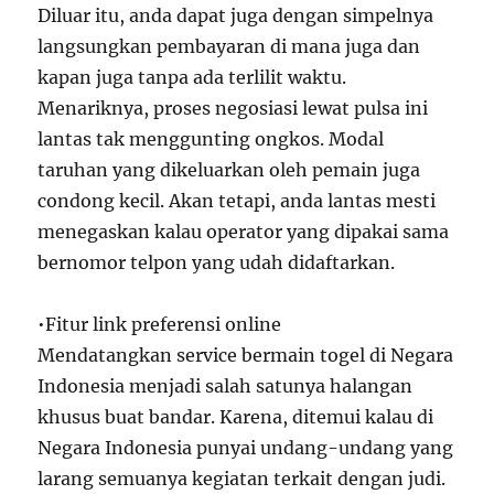
Diluar itu, anda dapat juga dengan simpelnya
langsungkan pembayaran di mana juga dan
kapan juga tanpa ada terlilit waktu.
Menariknya, proses negosiasi lewat pulsa ini
lantas tak menggunting ongkos. Modal
taruhan yang dikeluarkan oleh pemain juga
condong kecil. Akan tetapi, anda lantas mesti
menegaskan kalau operator yang dipakai sama
bernomor telpon yang udah didaftarkan.
•Fitur link preferensi online
Mendatangkan service bermain togel di Negara
Indonesia menjadi salah satunya halangan
khusus buat bandar. Karena, ditemui kalau di
Negara Indonesia punyai undang-undang yang
larang semuanya kegiatan terkait dengan judi.