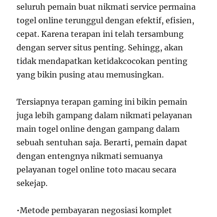
seluruh pemain buat nikmati service permaina
togel online terunggul dengan efektif, efisien,
cepat. Karena terapan ini telah tersambung
dengan server situs penting. Sehingg, akan
tidak mendapatkan ketidakcocokan penting
yang bikin pusing atau memusingkan.
Tersiapnya terapan gaming ini bikin pemain
juga lebih gampang dalam nikmati pelayanan
main togel online dengan gampang dalam
sebuah sentuhan saja. Berarti, pemain dapat
dengan entengnya nikmati semuanya
pelayanan togel online toto macau secara
sekejap.
•Metode pembayaran negosiasi komplet