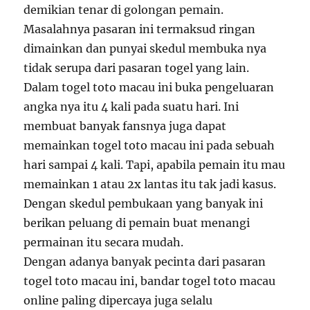
demikian tenar di golongan pemain.
Masalahnya pasaran ini termaksud ringan
dimainkan dan punyai skedul membuka nya
tidak serupa dari pasaran togel yang lain.
Dalam togel toto macau ini buka pengeluaran
angka nya itu 4 kali pada suatu hari. Ini
membuat banyak fansnya juga dapat
memainkan togel toto macau ini pada sebuah
hari sampai 4 kali. Tapi, apabila pemain itu mau
memainkan 1 atau 2x lantas itu tak jadi kasus.
Dengan skedul pembukaan yang banyak ini
berikan peluang di pemain buat menangi
permainan itu secara mudah.
Dengan adanya banyak pecinta dari pasaran
togel toto macau ini, bandar togel toto macau
online paling dipercaya juga selalu