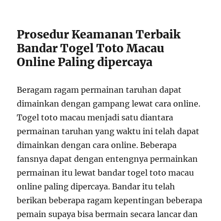
Prosedur Keamanan Terbaik
Bandar Togel Toto Macau
Online Paling dipercaya
Beragam ragam permainan taruhan dapat
dimainkan dengan gampang lewat cara online.
Togel toto macau menjadi satu diantara
permainan taruhan yang waktu ini telah dapat
dimainkan dengan cara online. Beberapa
fansnya dapat dengan entengnya permainkan
permainan itu lewat bandar togel toto macau
online paling dipercaya. Bandar itu telah
berikan beberapa ragam kepentingan beberapa
pemain supaya bisa bermain secara lancar dan