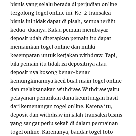
bisnis yang selalu berada di perjudian online
tergolong togel online ini. Ke-2 transaksi
bisnis ini tidak dapat di pisah, semua terlilit
kedua-duanya. Kalau pemain membayar
deposit udah ditetapkan pemain itu dapat
memainkan togel online dan miliki
kesempatan untuk kerjakan withdraw. Tapi,
bila pemain itu tidak isi depositnya atau
deposit nya kosong benar-benar
kemungkinannya kecil buat main togel online
dan melaksanakan withdraw. Withdraw yaitu
pelayanan penarikan dana keuntungan hasil
dari kemenangan togel online. Karena itu,
deposit dan withdraw ini ialah transaksi bisnis
yang sangat perlu sekali di dalam permainan
togel online. Karenanya, bandar togel toto