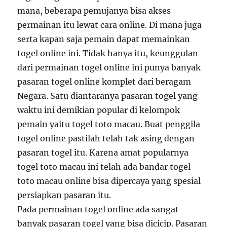
mana, beberapa pemujanya bisa akses
permainan itu lewat cara online. Di mana juga
serta kapan saja pemain dapat memainkan
togel online ini. Tidak hanya itu, keunggulan
dari permainan togel online ini punya banyak
pasaran togel online komplet dari beragam
Negara. Satu diantaranya pasaran togel yang
waktu ini demikian popular di kelompok
pemain yaitu togel toto macau. Buat penggila
togel online pastilah telah tak asing dengan
pasaran togel itu. Karena amat popularnya
togel toto macau ini telah ada bandar togel
toto macau online bisa dipercaya yang spesial
persiapkan pasaran itu.
Pada permainan togel online ada sangat
banyak pasaran togel yang bisa dicicip. Pasaran