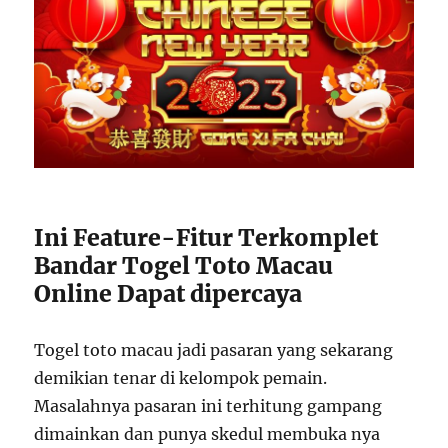
Ini Feature-Fitur Terkomplet
Bandar Togel Toto Macau
Online Dapat dipercaya
Togel toto macau jadi pasaran yang sekarang
demikian tenar di kelompok pemain.
Masalahnya pasaran ini terhitung gampang
dimainkan dan punya skedul membuka nya