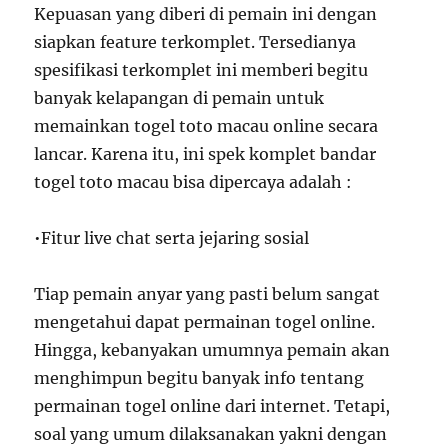
Kepuasan yang diberi di pemain ini dengan
siapkan feature terkomplet. Tersedianya
spesifikasi terkomplet ini memberi begitu
banyak kelapangan di pemain untuk
memainkan togel toto macau online secara
lancar. Karena itu, ini spek komplet bandar
togel toto macau bisa dipercaya adalah :
•Fitur live chat serta jejaring sosial
Tiap pemain anyar yang pasti belum sangat
mengetahui dapat permainan togel online.
Hingga, kebanyakan umumnya pemain akan
menghimpun begitu banyak info tentang
permainan togel online dari internet. Tetapi,
soal yang umum dilaksanakan yakni dengan