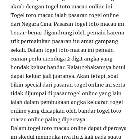
akrab dengan togel toto macau online ini.
Togel toto macau ialah pasaran togel online
dari Negara Cina. Pasaran togel toto macau ini
benar-benar digandrungi oleh pemain karena
trik permainkan pasaran itu amat gampang
sekali. Dalam togel toto macau ini pemain
cuman perlu menduga 2 digit angka yang
hendak keluar bandar. Kalau tebakannya betul
dapat keluar jadi juaranya. Akan tetapi, soal
bikin special dari pasaran togel online ini serta
tidak dijumpai di pasar togel online yang lain
ialah dalam pembukaan angka keluaran togel
online yang disiapkan oleh bandar togel toto
macau online paling dipercaya.
Dalam togel toto macau online dapat dipercaya
ini skedul membuka nya itu 4 kali pada suatu