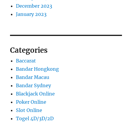
December 2023
January 2023
Categories
Baccarat
Bandar Hongkong
Bandar Macau
Bandar Sydney
Blackjack Online
Poker Online
Slot Online
Togel 4D/3D/2D