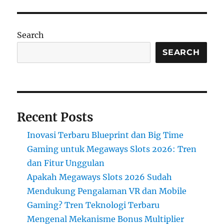
Search
SEARCH
Recent Posts
Inovasi Terbaru Blueprint dan Big Time
Gaming untuk Megaways Slots 2026: Tren
dan Fitur Unggulan
Apakah Megaways Slots 2026 Sudah
Mendukung Pengalaman VR dan Mobile
Gaming? Tren Teknologi Terbaru
Mengenal Mekanisme Bonus Multiplier