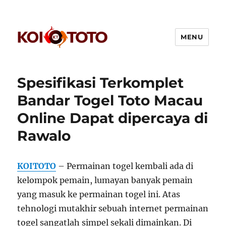
MENU
Freerestaurantcouponsnow
Spesifikasi Terkomplet
Bandar Togel Toto Macau
Online Dapat dipercaya di
Rawalo
KOITOTO
– Permainan togel kembali ada di
kelompok pemain, lumayan banyak pemain
yang masuk ke permainan togel ini. Atas
tehnologi mutakhir sebuah internet permainan
togel sangatlah simpel sekali dimainkan. Di