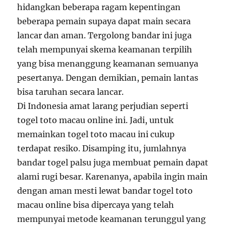
hidangkan beberapa ragam kepentingan
beberapa pemain supaya dapat main secara
lancar dan aman. Tergolong bandar ini juga
telah mempunyai skema keamanan terpilih
yang bisa menanggung keamanan semuanya
pesertanya. Dengan demikian, pemain lantas
bisa taruhan secara lancar.
Di Indonesia amat larang perjudian seperti
togel toto macau online ini. Jadi, untuk
memainkan togel toto macau ini cukup
terdapat resiko. Disamping itu, jumlahnya
bandar togel palsu juga membuat pemain dapat
alami rugi besar. Karenanya, apabila ingin main
dengan aman mesti lewat bandar togel toto
macau online bisa dipercaya yang telah
mempunyai metode keamanan terunggul yang