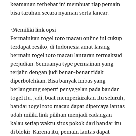
keamanan terhebat ini membuat tiap pemain
bisa taruhan secara nyaman serta lancar.
•Memiliki link opsi
Permainkan togel toto macau online ini cukup
terdapat resiko, di Indonesia amat larang
bermain togel toto macau lantaran termaksud
perjudian. Semuanya type permainan yang
terjalin dengan judi benar-benar tidak
diperbolehkan. Bisa banyak imbas yang
berlangsung seperti penyegelan pada bandar
togel itu. Jadi, buat memperkirakan itu seluruh,
bandar togel toto macau dapat dipercaya lantas
udah miliki link pilihan menjadi cadangan
kalau setiap waktu situs pokok dari bandar itu
di blokir. Karena itu, pemain lantas dapat