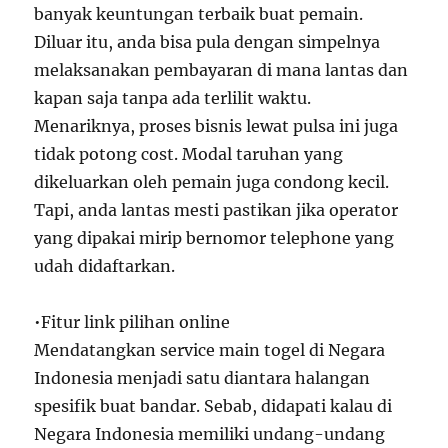
banyak keuntungan terbaik buat pemain.
Diluar itu, anda bisa pula dengan simpelnya
melaksanakan pembayaran di mana lantas dan
kapan saja tanpa ada terlilit waktu.
Menariknya, proses bisnis lewat pulsa ini juga
tidak potong cost. Modal taruhan yang
dikeluarkan oleh pemain juga condong kecil.
Tapi, anda lantas mesti pastikan jika operator
yang dipakai mirip bernomor telephone yang
udah didaftarkan.
•Fitur link pilihan online
Mendatangkan service main togel di Negara
Indonesia menjadi satu diantara halangan
spesifik buat bandar. Sebab, didapati kalau di
Negara Indonesia memiliki undang-undang