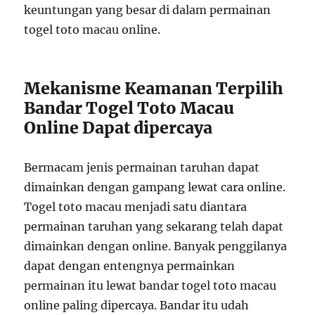
keuntungan yang besar di dalam permainan
togel toto macau online.
Mekanisme Keamanan Terpilih
Bandar Togel Toto Macau
Online Dapat dipercaya
Bermacam jenis permainan taruhan dapat
dimainkan dengan gampang lewat cara online.
Togel toto macau menjadi satu diantara
permainan taruhan yang sekarang telah dapat
dimainkan dengan online. Banyak penggilanya
dapat dengan entengnya permainkan
permainan itu lewat bandar togel toto macau
online paling dipercaya. Bandar itu udah