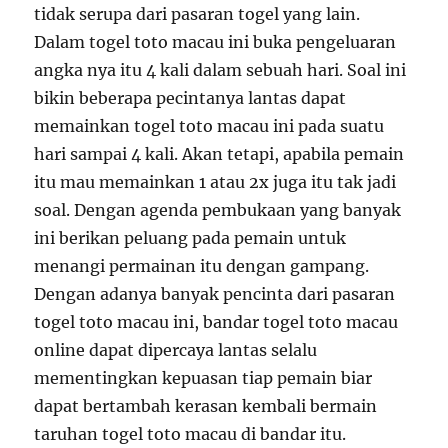
tidak serupa dari pasaran togel yang lain.
Dalam togel toto macau ini buka pengeluaran
angka nya itu 4 kali dalam sebuah hari. Soal ini
bikin beberapa pecintanya lantas dapat
memainkan togel toto macau ini pada suatu
hari sampai 4 kali. Akan tetapi, apabila pemain
itu mau memainkan 1 atau 2x juga itu tak jadi
soal. Dengan agenda pembukaan yang banyak
ini berikan peluang pada pemain untuk
menangi permainan itu dengan gampang.
Dengan adanya banyak pencinta dari pasaran
togel toto macau ini, bandar togel toto macau
online dapat dipercaya lantas selalu
mementingkan kepuasan tiap pemain biar
dapat bertambah kerasan kembali bermain
taruhan togel toto macau di bandar itu.