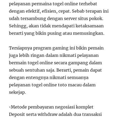
pelayanan permaina togel online terhebat
dengan efektif, efisien, cepat. Sebab terapan ini
udah tersambung dengan server situs pokok.
Sehingg, akan tidak mendapati ketaksamaan
berarti yang bikin pusing atau memusingkan.
Tersiapnya program gaming ini bikin pemain
juga lebih ringan dalam nikmati pelayanan
bermain togel online secara gampang dalam
sebuah sentuhan saja. Berarti, pemain dapat
dengan entengnya nikmati semuanya
pelayanan togel online toto macau dalam
sekejap.
•Metode pembayaran negosiasi komplet
Deposit serta withdraw adalah dua transaksi