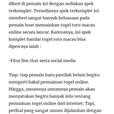
diberi di pemain ini dengan sediakan spek
terkomplet. Tersedianya spek terkomplet ini
memberi sangat banyak keluasaan pada
pemain buat memainkan togel toto macau
online secara lancar. Karenanya, ini spek
komplet bandar togel toto macau bisa
dipercaya ialah :
•Fitur live chat serta social media
Tiap-tiap pemain baru pastilah belum begitu
mengerti bakal permainan togel online.
Hingga, umumnya umumnya pemain akan
menyatukan begitu banyak info tentang
permainan togel online dari internet. Tapi,
perihal yang sangat umum dijalankan dengan