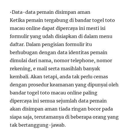
•Data-data pemain disimpan aman
Ketika pemain tergabung di bandar togel toto
macau online dapat dipercaya ini mesti isi
formulir yang udah disiapkan di dalam menu
daftar. Dalam pengisian formulir itu
berhubugan dengan data identitas pemain
dimulai dari nama, nomor telephone, nomor
rekening, e mail serta masihlah banyak
kembali. Akan tetapi, anda tak perlu cemas
dengan prosedur keamanan yang dipunyai oleh
bandar togel toto macau online paling
dipercaya ini semua sejumlah data pemain
akan disimpan aman tiada ringan bocor pada
siapa saja, terutamanya di beberapa orang yang
tak bertanggung-jawab.