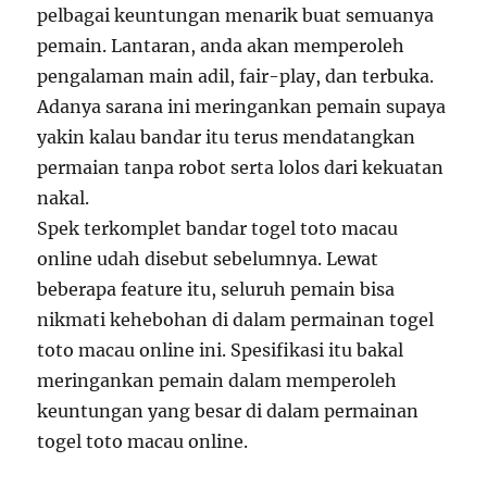
pelbagai keuntungan menarik buat semuanya
pemain. Lantaran, anda akan memperoleh
pengalaman main adil, fair-play, dan terbuka.
Adanya sarana ini meringankan pemain supaya
yakin kalau bandar itu terus mendatangkan
permaian tanpa robot serta lolos dari kekuatan
nakal.
Spek terkomplet bandar togel toto macau
online udah disebut sebelumnya. Lewat
beberapa feature itu, seluruh pemain bisa
nikmati kehebohan di dalam permainan togel
toto macau online ini. Spesifikasi itu bakal
meringankan pemain dalam memperoleh
keuntungan yang besar di dalam permainan
togel toto macau online.