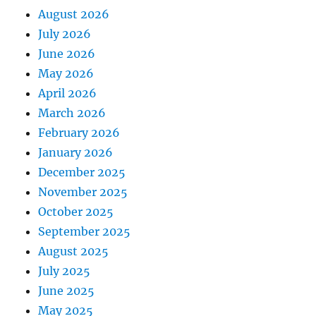
August 2026
July 2026
June 2026
May 2026
April 2026
March 2026
February 2026
January 2026
December 2025
November 2025
October 2025
September 2025
August 2025
July 2025
June 2025
May 2025