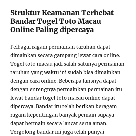
Struktur Keamanan Terhebat
Bandar Togel Toto Macau
Online Paling dipercaya
Pelbagai ragam permainan taruhan dapat
dimainkan secara gampang lewat cara online.
Togel toto macau jadi salah satunya permainan
taruhan yang waktu ini sudah bisa dimainkan
dengan cara online. Beberapa fansnya dapat
dengan entengnya permainkan permainan itu
lewat bandar togel toto macau online dapat
dipercaya. Bandar itu telah berikan beragam
ragam kepentingan banyak pemain supaya
dapat bermain secara lancar serta aman.
Tergolong bandar ini juga telah punyai