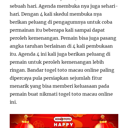
sebuah hari. Agenda membuka nya juga sehari-
hari. Dengan 4 kali skedul membuka nya
berikan peluang di pengagumnya untuk coba
permainan itu beberapa kali sampai dapat
peroleh kemenangan. Pemain bisa juga pasang
angka taruhan berlainan di 4 kali pembukaan
itu. Agenda 4 ini kali juga berikan peluang di
pemain untuk peroleh kemenangan lebih
ringan. Bandar togel toto macau online paling
dipercaya pula persiapkan sejumlah fitur
menarik yang bisa memberi keluasaan pada
pemain buat nikmati togel toto macau online
ini.