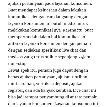
ajukan pertanyaan pada layanan konsumen.
Buat mendapat keluasaan dalam lakukan
komunikasi dengan cara langsung dengan
layanan konsumen ini butuh media untuk
melakukan komunikasi nya. Karena itu, buat
mempermudah dalam hal komunikasi ini
antaran layanan konsumen dengan pemain
dengan sediakan spesifikasi live chat dan
medsos yang terus online sepanjang 24jam
non-stop.
Lewat spek itu, pemain juga dapat dengan
bebas ajukan pertanyaan, ajukan rintihan,
minta arahan, verifikasi deposit, ajukan
register, dan ada banyak kembali. Live chat ini
bisa jadi tempat penyambung di antara pemain
dan layanan konsumen. Layanan konsumen ini