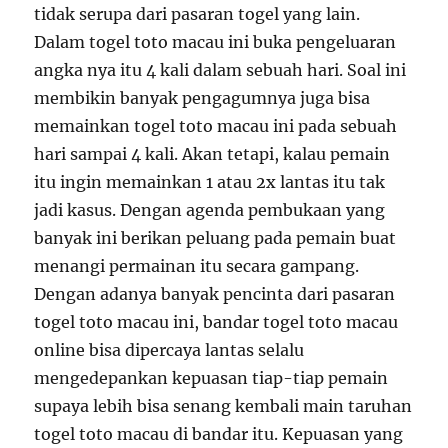
tidak serupa dari pasaran togel yang lain.
Dalam togel toto macau ini buka pengeluaran
angka nya itu 4 kali dalam sebuah hari. Soal ini
membikin banyak pengagumnya juga bisa
memainkan togel toto macau ini pada sebuah
hari sampai 4 kali. Akan tetapi, kalau pemain
itu ingin memainkan 1 atau 2x lantas itu tak
jadi kasus. Dengan agenda pembukaan yang
banyak ini berikan peluang pada pemain buat
menangi permainan itu secara gampang.
Dengan adanya banyak pencinta dari pasaran
togel toto macau ini, bandar togel toto macau
online bisa dipercaya lantas selalu
mengedepankan kepuasan tiap-tiap pemain
supaya lebih bisa senang kembali main taruhan
togel toto macau di bandar itu. Kepuasan yang