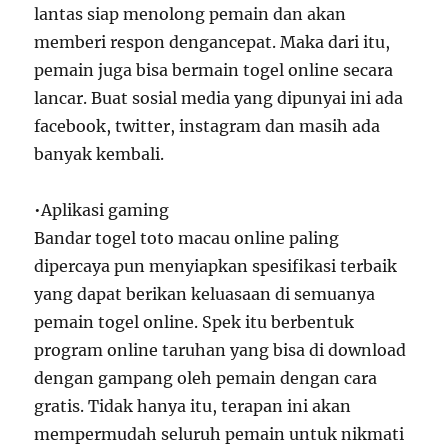
lantas siap menolong pemain dan akan
memberi respon dengancepat. Maka dari itu,
pemain juga bisa bermain togel online secara
lancar. Buat sosial media yang dipunyai ini ada
facebook, twitter, instagram dan masih ada
banyak kembali.
•Aplikasi gaming
Bandar togel toto macau online paling
dipercaya pun menyiapkan spesifikasi terbaik
yang dapat berikan keluasaan di semuanya
pemain togel online. Spek itu berbentuk
program online taruhan yang bisa di download
dengan gampang oleh pemain dengan cara
gratis. Tidak hanya itu, terapan ini akan
mempermudah seluruh pemain untuk nikmati