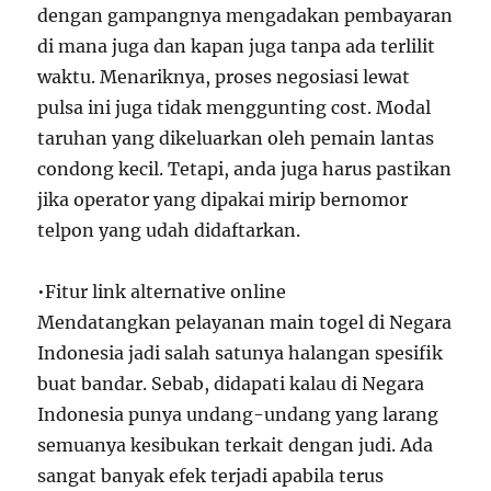
dengan gampangnya mengadakan pembayaran
di mana juga dan kapan juga tanpa ada terlilit
waktu. Menariknya, proses negosiasi lewat
pulsa ini juga tidak menggunting cost. Modal
taruhan yang dikeluarkan oleh pemain lantas
condong kecil. Tetapi, anda juga harus pastikan
jika operator yang dipakai mirip bernomor
telpon yang udah didaftarkan.
•Fitur link alternative online
Mendatangkan pelayanan main togel di Negara
Indonesia jadi salah satunya halangan spesifik
buat bandar. Sebab, didapati kalau di Negara
Indonesia punya undang-undang yang larang
semuanya kesibukan terkait dengan judi. Ada
sangat banyak efek terjadi apabila terus