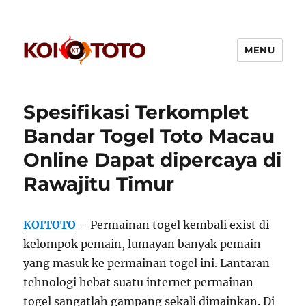
MENU
Freerestaurantcouponsnow
Spesifikasi Terkomplet
Bandar Togel Toto Macau
Online Dapat dipercaya di
Rawajitu Timur
KOITOTO
– Permainan togel kembali exist di
kelompok pemain, lumayan banyak pemain
yang masuk ke permainan togel ini. Lantaran
tehnologi hebat suatu internet permainan
togel sangatlah gampang sekali dimainkan. Di