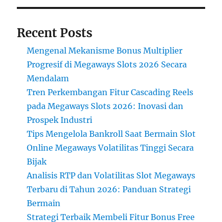
Recent Posts
Mengenal Mekanisme Bonus Multiplier
Progresif di Megaways Slots 2026 Secara
Mendalam
Tren Perkembangan Fitur Cascading Reels
pada Megaways Slots 2026: Inovasi dan
Prospek Industri
Tips Mengelola Bankroll Saat Bermain Slot
Online Megaways Volatilitas Tinggi Secara
Bijak
Analisis RTP dan Volatilitas Slot Megaways
Terbaru di Tahun 2026: Panduan Strategi
Bermain
Strategi Terbaik Membeli Fitur Bonus Free