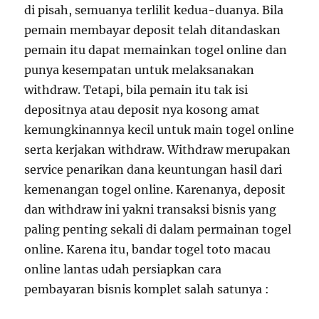
di pisah, semuanya terlilit kedua-duanya. Bila
pemain membayar deposit telah ditandaskan
pemain itu dapat memainkan togel online dan
punya kesempatan untuk melaksanakan
withdraw. Tetapi, bila pemain itu tak isi
depositnya atau deposit nya kosong amat
kemungkinannya kecil untuk main togel online
serta kerjakan withdraw. Withdraw merupakan
service penarikan dana keuntungan hasil dari
kemenangan togel online. Karenanya, deposit
dan withdraw ini yakni transaksi bisnis yang
paling penting sekali di dalam permainan togel
online. Karena itu, bandar togel toto macau
online lantas udah persiapkan cara
pembayaran bisnis komplet salah satunya :