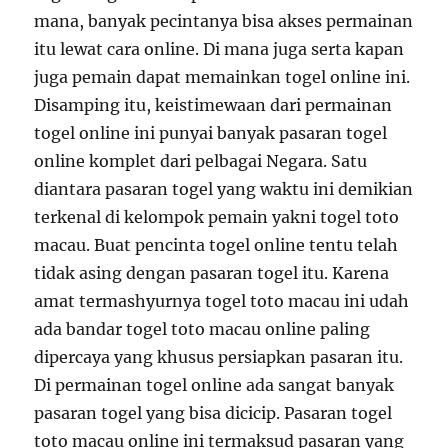
mana, banyak pecintanya bisa akses permainan
itu lewat cara online. Di mana juga serta kapan
juga pemain dapat memainkan togel online ini.
Disamping itu, keistimewaan dari permainan
togel online ini punyai banyak pasaran togel
online komplet dari pelbagai Negara. Satu
diantara pasaran togel yang waktu ini demikian
terkenal di kelompok pemain yakni togel toto
macau. Buat pencinta togel online tentu telah
tidak asing dengan pasaran togel itu. Karena
amat termashyurnya togel toto macau ini udah
ada bandar togel toto macau online paling
dipercaya yang khusus persiapkan pasaran itu.
Di permainan togel online ada sangat banyak
pasaran togel yang bisa dicicip. Pasaran togel
toto macau online ini termaksud pasaran yang