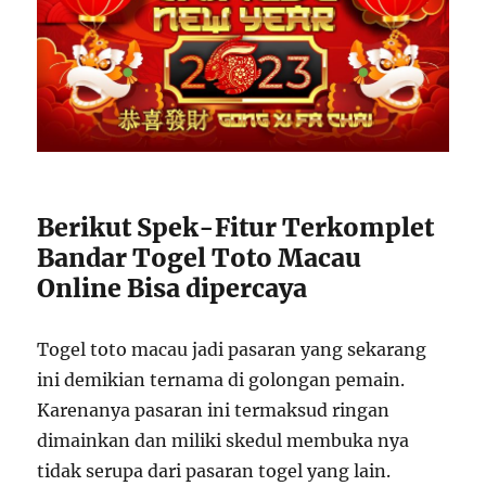
Berikut Spek-Fitur Terkomplet
Bandar Togel Toto Macau
Online Bisa dipercaya
Togel toto macau jadi pasaran yang sekarang
ini demikian ternama di golongan pemain.
Karenanya pasaran ini termaksud ringan
dimainkan dan miliki skedul membuka nya
tidak serupa dari pasaran togel yang lain.