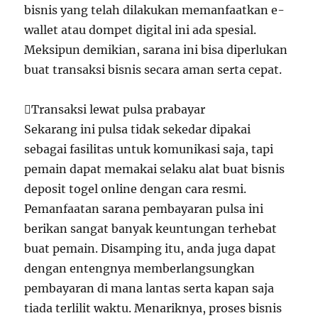
bisnis yang telah dilakukan memanfaatkan e-
wallet atau dompet digital ini ada spesial.
Meksipun demikian, sarana ini bisa diperlukan
buat transaksi bisnis secara aman serta cepat.
Transaksi lewat pulsa prabayar
Sekarang ini pulsa tidak sekedar dipakai
sebagai fasilitas untuk komunikasi saja, tapi
pemain dapat memakai selaku alat buat bisnis
deposit togel online dengan cara resmi.
Pemanfaatan sarana pembayaran pulsa ini
berikan sangat banyak keuntungan terhebat
buat pemain. Disamping itu, anda juga dapat
dengan entengnya memberlangsungkan
pembayaran di mana lantas serta kapan saja
tiada terlilit waktu. Menariknya, proses bisnis