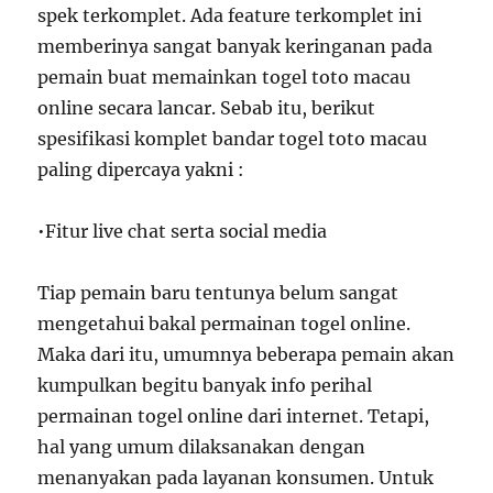
spek terkomplet. Ada feature terkomplet ini
memberinya sangat banyak keringanan pada
pemain buat memainkan togel toto macau
online secara lancar. Sebab itu, berikut
spesifikasi komplet bandar togel toto macau
paling dipercaya yakni :
•Fitur live chat serta social media
Tiap pemain baru tentunya belum sangat
mengetahui bakal permainan togel online.
Maka dari itu, umumnya beberapa pemain akan
kumpulkan begitu banyak info perihal
permainan togel online dari internet. Tetapi,
hal yang umum dilaksanakan dengan
menanyakan pada layanan konsumen. Untuk