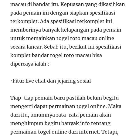
macau di bandar itu. Kepuasan yang dikasihkan
pada pemain ini dengan siapkan spesifikasi
terkomplet. Ada spesifikasi terkomplet ini
memberinya banyak kelapangan pada pemain
untuk memainkan togel toto macau online
secara lancar. Sebab itu, berikut ini spesifikasi
komplet bandar togel toto macau bisa
dipercaya ialah :
•Fitur live chat dan jejaring sosial
Tiap-tiap pemain baru pastilah belum begitu
mengerti dapat permainan togel online. Maka
dari itu, umumnya rata-rata pemain akan
menghimpun begitu banyak info tentang
permainan togel online dari internet. Tetapi,