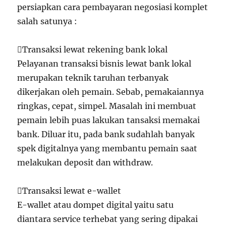
persiapkan cara pembayaran negosiasi komplet
salah satunya :
Transaksi lewat rekening bank lokal
Pelayanan transaksi bisnis lewat bank lokal
merupakan teknik taruhan terbanyak
dikerjakan oleh pemain. Sebab, pemakaiannya
ringkas, cepat, simpel. Masalah ini membuat
pemain lebih puas lakukan tansaksi memakai
bank. Diluar itu, pada bank sudahlah banyak
spek digitalnya yang membantu pemain saat
melakukan deposit dan withdraw.
Transaksi lewat e-wallet
E-wallet atau dompet digital yaitu satu
diantara service terhebat yang sering dipakai