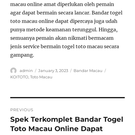
macau online amat diperlukan oleh pemain
agar dapat bermain secara lancar. Bandar togel
toto macau online dapat dipercaya juga udah
punya metode keamanan terunggul. Hingga,
semuanya pemain akan nikmati bermacam
jenis service bermain togel toto macau secara
gampang.
Author
Posted
Categories
Tags
admin
January 3, 2023
Bandar Macau
on
KOITOTO
,
Toto Macau
Post
PREVIOUS
navigation
Spek Terkomplet Bandar Togel
Previous
post:
Toto Macau Online Dapat