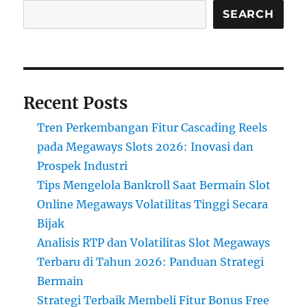
SEARCH
Recent Posts
Tren Perkembangan Fitur Cascading Reels
pada Megaways Slots 2026: Inovasi dan
Prospek Industri
Tips Mengelola Bankroll Saat Bermain Slot
Online Megaways Volatilitas Tinggi Secara
Bijak
Analisis RTP dan Volatilitas Slot Megaways
Terbaru di Tahun 2026: Panduan Strategi
Bermain
Strategi Terbaik Membeli Fitur Bonus Free