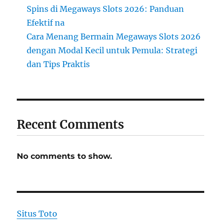
Spins di Megaways Slots 2026: Panduan
Efektif na
Cara Menang Bermain Megaways Slots 2026
dengan Modal Kecil untuk Pemula: Strategi
dan Tips Praktis
Recent Comments
No comments to show.
Situs Toto