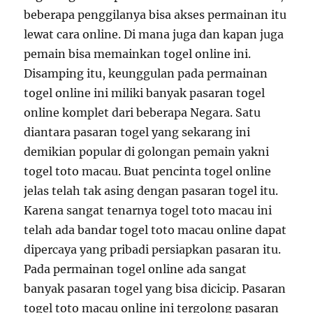
beberapa penggilanya bisa akses permainan itu
lewat cara online. Di mana juga dan kapan juga
pemain bisa memainkan togel online ini.
Disamping itu, keunggulan pada permainan
togel online ini miliki banyak pasaran togel
online komplet dari beberapa Negara. Satu
diantara pasaran togel yang sekarang ini
demikian popular di golongan pemain yakni
togel toto macau. Buat pencinta togel online
jelas telah tak asing dengan pasaran togel itu.
Karena sangat tenarnya togel toto macau ini
telah ada bandar togel toto macau online dapat
dipercaya yang pribadi persiapkan pasaran itu.
Pada permainan togel online ada sangat
banyak pasaran togel yang bisa dicicip. Pasaran
togel toto macau online ini tergolong pasaran