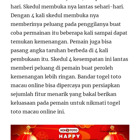
hari. Skedul membuka nya lantas sehari-hari.
Dengan 4 kali skedul membuka nya
memberinya peluang pada penggilanya buat
coba permainan itu beberapa kali sampai dapat
temukan kemenangan. Pemain juga bisa
pasang angka taruhan berbeda di 4 kali
pembukaan itu. Skedul 4 kesempatan ini lantas
memberi peluang di pemain buat peroleh
kemenangan lebih ringan. Bandar togel toto
macau online bisa dipercaya pun persiapkan
sejumlah fitur menarik yang bakal berikan
keluasaan pada pemain untuk nikmati togel
toto macau online ini.