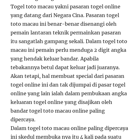
Togel toto macau yakni pasaran togel online
yang datang dari Negara Cina. Pasaran togel
toto macau ini benar-benar disenangi oleh
pemain lantaran teknik permainkan pasaran
itu sangatlah gampang sekali. Dalam togel toto
macau ini pemain perlu menduga 2 digit angka
yang hendak keluar bandar. Apabila
tebakannya betul dapat keluar jadi juaranya.
Akan tetapi, hal membuat special dari pasaran
togel online ini dan tak dijumpai di pasar togel
online yang lain ialah dalam pembukaan angka
keluaran togel online yang disajikan oleh
bandar togel toto macau online paling
dipercaya.
Dalam togel toto macau online paling dipercaya
ini skedul membuka nya itu 4 kali pada suatu