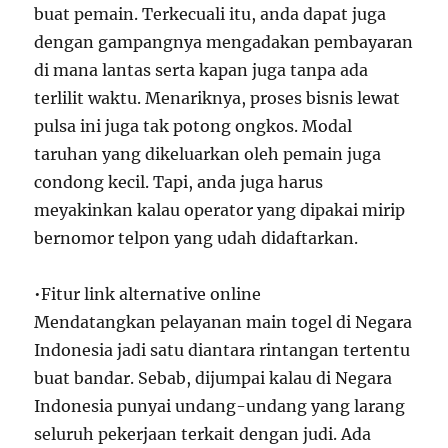
buat pemain. Terkecuali itu, anda dapat juga
dengan gampangnya mengadakan pembayaran
di mana lantas serta kapan juga tanpa ada
terlilit waktu. Menariknya, proses bisnis lewat
pulsa ini juga tak potong ongkos. Modal
taruhan yang dikeluarkan oleh pemain juga
condong kecil. Tapi, anda juga harus
meyakinkan kalau operator yang dipakai mirip
bernomor telpon yang udah didaftarkan.
•Fitur link alternative online
Mendatangkan pelayanan main togel di Negara
Indonesia jadi satu diantara rintangan tertentu
buat bandar. Sebab, dijumpai kalau di Negara
Indonesia punyai undang-undang yang larang
seluruh pekerjaan terkait dengan judi. Ada