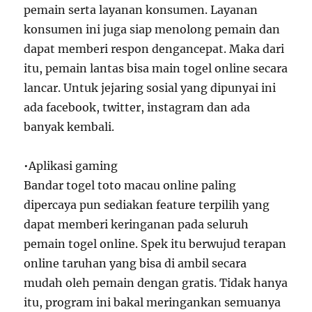
pemain serta layanan konsumen. Layanan
konsumen ini juga siap menolong pemain dan
dapat memberi respon dengancepat. Maka dari
itu, pemain lantas bisa main togel online secara
lancar. Untuk jejaring sosial yang dipunyai ini
ada facebook, twitter, instagram dan ada
banyak kembali.
•Aplikasi gaming
Bandar togel toto macau online paling
dipercaya pun sediakan feature terpilih yang
dapat memberi keringanan pada seluruh
pemain togel online. Spek itu berwujud terapan
online taruhan yang bisa di ambil secara
mudah oleh pemain dengan gratis. Tidak hanya
itu, program ini bakal meringankan semuanya