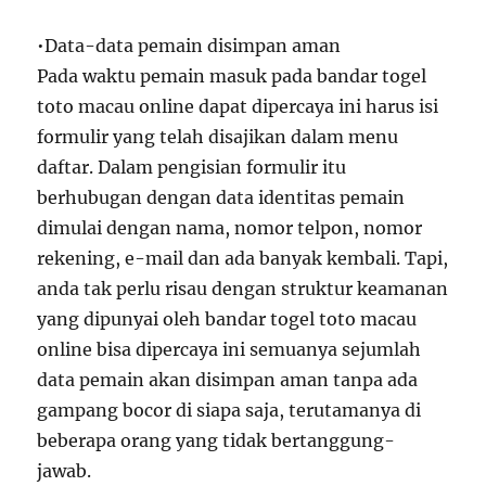
•Data-data pemain disimpan aman
Pada waktu pemain masuk pada bandar togel
toto macau online dapat dipercaya ini harus isi
formulir yang telah disajikan dalam menu
daftar. Dalam pengisian formulir itu
berhubugan dengan data identitas pemain
dimulai dengan nama, nomor telpon, nomor
rekening, e-mail dan ada banyak kembali. Tapi,
anda tak perlu risau dengan struktur keamanan
yang dipunyai oleh bandar togel toto macau
online bisa dipercaya ini semuanya sejumlah
data pemain akan disimpan aman tanpa ada
gampang bocor di siapa saja, terutamanya di
beberapa orang yang tidak bertanggung-
jawab.