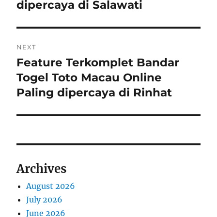
dipercaya di Salawati
NEXT
Feature Terkomplet Bandar
Next
post:
Togel Toto Macau Online
Paling dipercaya di Rinhat
Archives
August 2026
July 2026
June 2026