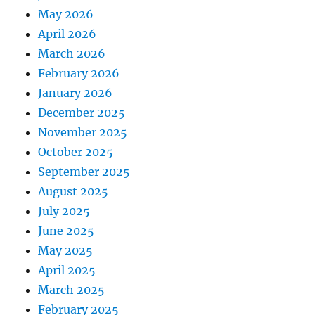
May 2026
April 2026
March 2026
February 2026
January 2026
December 2025
November 2025
October 2025
September 2025
August 2025
July 2025
June 2025
May 2025
April 2025
March 2025
February 2025