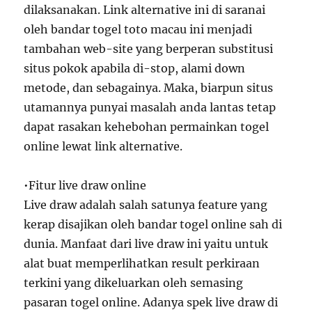
dilaksanakan. Link alternative ini di saranai
oleh bandar togel toto macau ini menjadi
tambahan web-site yang berperan substitusi
situs pokok apabila di-stop, alami down
metode, dan sebagainya. Maka, biarpun situs
utamannya punyai masalah anda lantas tetap
dapat rasakan kehebohan permainkan togel
online lewat link alternative.
•Fitur live draw online
Live draw adalah salah satunya feature yang
kerap disajikan oleh bandar togel online sah di
dunia. Manfaat dari live draw ini yaitu untuk
alat buat memperlihatkan result perkiraan
terkini yang dikeluarkan oleh semasing
pasaran togel online. Adanya spek live draw di