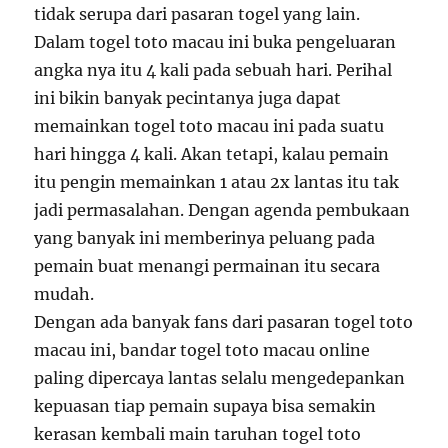
tidak serupa dari pasaran togel yang lain.
Dalam togel toto macau ini buka pengeluaran
angka nya itu 4 kali pada sebuah hari. Perihal
ini bikin banyak pecintanya juga dapat
memainkan togel toto macau ini pada suatu
hari hingga 4 kali. Akan tetapi, kalau pemain
itu pengin memainkan 1 atau 2x lantas itu tak
jadi permasalahan. Dengan agenda pembukaan
yang banyak ini memberinya peluang pada
pemain buat menangi permainan itu secara
mudah.
Dengan ada banyak fans dari pasaran togel toto
macau ini, bandar togel toto macau online
paling dipercaya lantas selalu mengedepankan
kepuasan tiap pemain supaya bisa semakin
kerasan kembali main taruhan togel toto