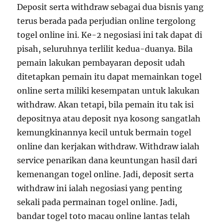
Deposit serta withdraw sebagai dua bisnis yang
terus berada pada perjudian online tergolong
togel online ini. Ke-2 negosiasi ini tak dapat di
pisah, seluruhnya terlilit kedua-duanya. Bila
pemain lakukan pembayaran deposit udah
ditetapkan pemain itu dapat memainkan togel
online serta miliki kesempatan untuk lakukan
withdraw. Akan tetapi, bila pemain itu tak isi
depositnya atau deposit nya kosong sangatlah
kemungkinannya kecil untuk bermain togel
online dan kerjakan withdraw. Withdraw ialah
service penarikan dana keuntungan hasil dari
kemenangan togel online. Jadi, deposit serta
withdraw ini ialah negosiasi yang penting
sekali pada permainan togel online. Jadi,
bandar togel toto macau online lantas telah