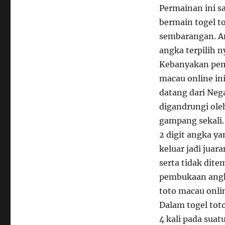
Permainan ini s
bermain togel t
sembarangan. A
angka terpilih n
Kebanyakan pema
macau online ini
datang dari Nega
digandrungi ole
gampang sekali.
2 digit angka y
keluar jadi juara
serta tidak dite
pembukaan angka
toto macau onlin
Dalam togel tot
4 kali pada suat