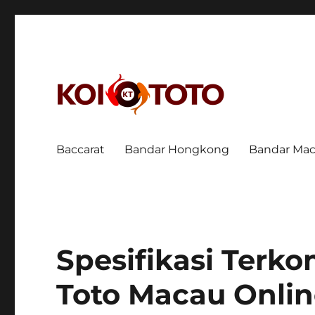
Daftar Bandar Toto Macau Terpercaya
Freerestaurantcoupons
Baccarat
Bandar Hongkong
Bandar Ma
Spesifikasi Terk
Toto Macau Onlin