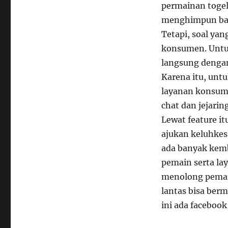
permainan togel
menghimpun bany
Tetapi, soal ya
konsumen. Untu
langsung dengan
Karena itu, unt
layanan konsume
chat dan jejarin
Lewat feature i
ajukan keluhkesa
ada banyak kemb
pemain serta la
menolong pemai
lantas bisa berm
ini ada facebook