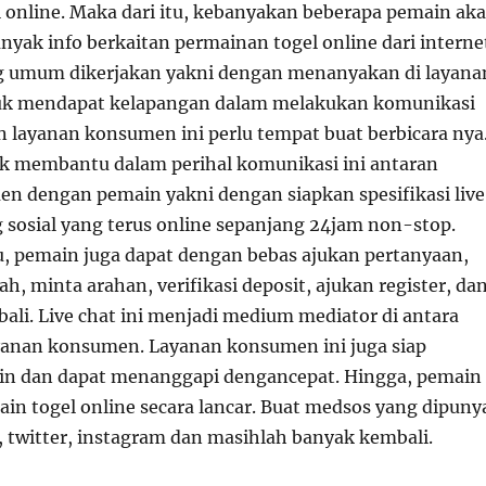
 online. Maka dari itu, kebanyakan beberapa pemain ak
ak info berkaitan permainan togel online dari interne
ng umum dikerjakan yakni dengan menanyakan di layana
k mendapat kelapangan dalam melakukan komunikasi
 layanan konsumen ini perlu tempat buat berbicara nya
uk membantu dalam perihal komunikasi ini antaran
n dengan pemain yakni dengan siapkan spesifikasi live
g sosial yang terus online sepanjang 24jam non-stop.
tu, pemain juga dapat dengan bebas ajukan pertanyaan,
h, minta arahan, verifikasi deposit, ajukan register, da
ali. Live chat ini menjadi medium mediator di antara
yanan konsumen. Layanan konsumen ini juga siap
n dan dapat menanggapi dengancepat. Hingga, pemain
ain togel online secara lancar. Buat medsos yang dipuny
, twitter, instagram dan masihlah banyak kembali.