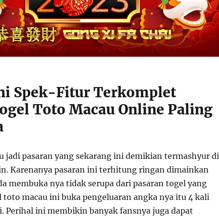
ini Spek-Fitur Terkomplet
ogel Toto Macau Online Paling
a
u jadi pasaran yang sekarang ini demikian termashyur di
. Karenanya pasaran ini terhitung ringan dimainkan
a membuka nya tidak serupa dari pasaran togel yang
l toto macau ini buka pengeluaran angka nya itu 4 kali
i. Perihal ini membikin banyak fansnya juga dapat