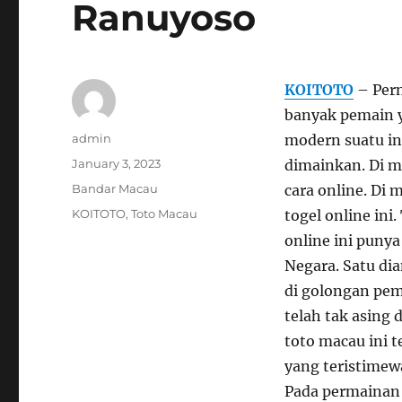
Ranuyoso
KOITOTO
– Perm
banyak pemain y
Author
admin
modern suatu in
Posted
January 3, 2023
dimainkan. Di m
on
Categories
Bandar Macau
cara online. Di
Tags
KOITOTO
,
Toto Macau
togel online ini
online ini punya
Negara. Satu di
di golongan pema
telah tak asing 
toto macau ini t
yang teristimewa
Pada permainan 