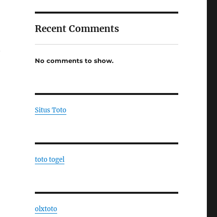
Recent Comments
n
No comments to show.
Situs Toto
toto togel
olxtoto