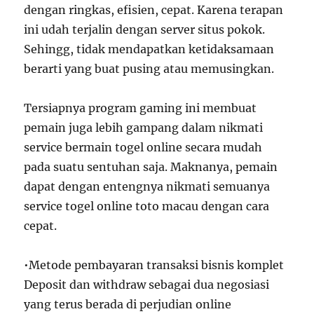
dengan ringkas, efisien, cepat. Karena terapan
ini udah terjalin dengan server situs pokok.
Sehingg, tidak mendapatkan ketidaksamaan
berarti yang buat pusing atau memusingkan.
Tersiapnya program gaming ini membuat
pemain juga lebih gampang dalam nikmati
service bermain togel online secara mudah
pada suatu sentuhan saja. Maknanya, pemain
dapat dengan entengnya nikmati semuanya
service togel online toto macau dengan cara
cepat.
•Metode pembayaran transaksi bisnis komplet
Deposit dan withdraw sebagai dua negosiasi
yang terus berada di perjudian online