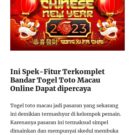
Ini Spek-Fitur Terkomplet
Bandar Togel Toto Macau
Online Dapat dipercaya
Togel toto macau jadi pasaran yang sekarang
ini demikian termashyur di kelompok pemain.
Karenanya pasaran ini termaksud simpel
dimainkan dan mempunyai skedul membuka