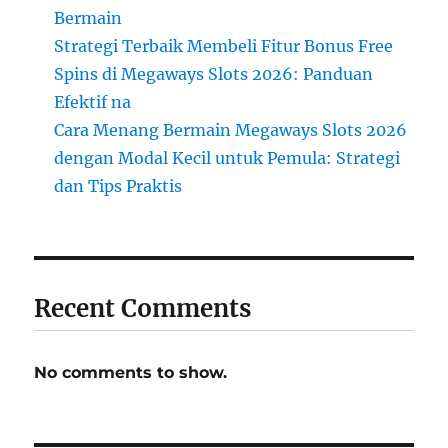
Bermain
Strategi Terbaik Membeli Fitur Bonus Free
Spins di Megaways Slots 2026: Panduan
Efektif na
Cara Menang Bermain Megaways Slots 2026
dengan Modal Kecil untuk Pemula: Strategi
dan Tips Praktis
Recent Comments
No comments to show.