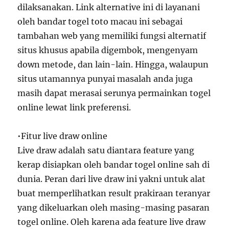
dilaksanakan. Link alternative ini di layanani
oleh bandar togel toto macau ini sebagai
tambahan web yang memiliki fungsi alternatif
situs khusus apabila digembok, mengenyam
down metode, dan lain-lain. Hingga, walaupun
situs utamannya punyai masalah anda juga
masih dapat merasai serunya permainkan togel
online lewat link preferensi.
•Fitur live draw online
Live draw adalah satu diantara feature yang
kerap disiapkan oleh bandar togel online sah di
dunia. Peran dari live draw ini yakni untuk alat
buat memperlihatkan result prakiraan teranyar
yang dikeluarkan oleh masing-masing pasaran
togel online. Oleh karena ada feature live draw