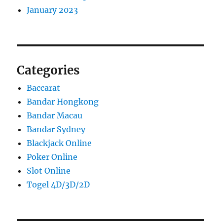
January 2023
Categories
Baccarat
Bandar Hongkong
Bandar Macau
Bandar Sydney
Blackjack Online
Poker Online
Slot Online
Togel 4D/3D/2D