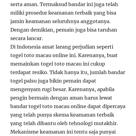
serta aman. Termaksud bandar ini juga telah
miliki prosedur keamanan terbaik yang bisa
jamin keamanan seluruhnya anggotanya.
Dengan demikian, pemain juga bisa taruhan
secara lancar.
Di Indonesia amat larang perjudian seperti
togel toto macau online ini. Karenanya, buat
memainkan togel toto macau ini cukup
terdapat resiko. Tidak hanya itu, jumlah bandar
togel palsu juga bikin pemain dapat
mengenyam rugi besar. Karenanya, apabila
pengin bermain dengan aman harus lewat
bandar togel toto macau online dapat dipercaya
yang telah punya skema keamanan terbaik
yang telah dibantu oleh tehnologi mutakhir.
Mekanisme keamanan ini tentu saja punyai