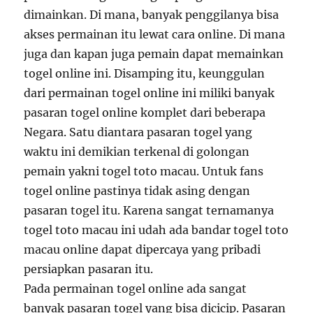
dimainkan. Di mana, banyak penggilanya bisa
akses permainan itu lewat cara online. Di mana
juga dan kapan juga pemain dapat memainkan
togel online ini. Disamping itu, keunggulan
dari permainan togel online ini miliki banyak
pasaran togel online komplet dari beberapa
Negara. Satu diantara pasaran togel yang
waktu ini demikian terkenal di golongan
pemain yakni togel toto macau. Untuk fans
togel online pastinya tidak asing dengan
pasaran togel itu. Karena sangat ternamanya
togel toto macau ini udah ada bandar togel toto
macau online dapat dipercaya yang pribadi
persiapkan pasaran itu.
Pada permainan togel online ada sangat
banyak pasaran togel yang bisa dicicip. Pasaran