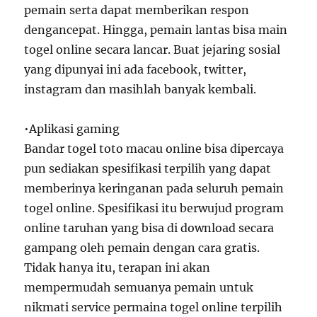
pemain serta dapat memberikan respon
dengancepat. Hingga, pemain lantas bisa main
togel online secara lancar. Buat jejaring sosial
yang dipunyai ini ada facebook, twitter,
instagram dan masihlah banyak kembali.
•Aplikasi gaming
Bandar togel toto macau online bisa dipercaya
pun sediakan spesifikasi terpilih yang dapat
memberinya keringanan pada seluruh pemain
togel online. Spesifikasi itu berwujud program
online taruhan yang bisa di download secara
gampang oleh pemain dengan cara gratis.
Tidak hanya itu, terapan ini akan
mempermudah semuanya pemain untuk
nikmati service permaina togel online terpilih