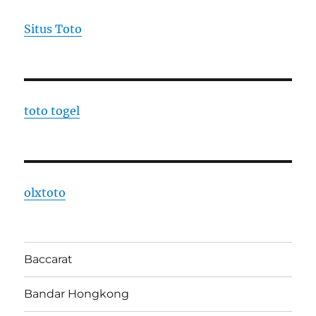
Situs Toto
toto togel
olxtoto
Baccarat
Bandar Hongkong