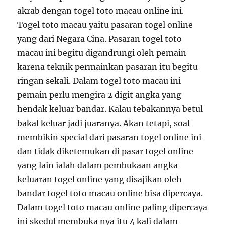
akrab dengan togel toto macau online ini.
Togel toto macau yaitu pasaran togel online
yang dari Negara Cina. Pasaran togel toto
macau ini begitu digandrungi oleh pemain
karena teknik permainkan pasaran itu begitu
ringan sekali. Dalam togel toto macau ini
pemain perlu mengira 2 digit angka yang
hendak keluar bandar. Kalau tebakannya betul
bakal keluar jadi juaranya. Akan tetapi, soal
membikin special dari pasaran togel online ini
dan tidak diketemukan di pasar togel online
yang lain ialah dalam pembukaan angka
keluaran togel online yang disajikan oleh
bandar togel toto macau online bisa dipercaya.
Dalam togel toto macau online paling dipercaya
ini skedul membuka nya itu 4 kali dalam