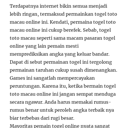
Terdapatnya internet bikin semua menjadi
lebih ringan, termaksud permainkan togel toto
macau online ini. Kendati, permaina togel toto
macau online ini cukup berefek. Sebab, togel
toto macau seperti sama macam pasaran togel
online yang lain pemain mesti
memprediksikan angka yang keluar bandar.
Dapat di sebut permainan togel ini tergolong
permainan taruhan cukup susah dimenangkan.
Games ini sangatlah mempercayakan
peruntungan. Karena itu, ketika bermain togel
toto macau online ini jangan sempat menduga
secara ngawur. Anda harus memakai rumus-
rumus benar untuk peroleh angka terbaik nya
biar terbebas dari rugi besar.
Mayoritas pemain togel online nyata sangat