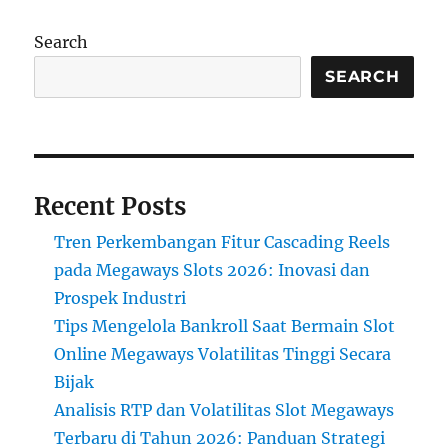
Search
SEARCH
Recent Posts
Tren Perkembangan Fitur Cascading Reels
pada Megaways Slots 2026: Inovasi dan
Prospek Industri
Tips Mengelola Bankroll Saat Bermain Slot
Online Megaways Volatilitas Tinggi Secara
Bijak
Analisis RTP dan Volatilitas Slot Megaways
Terbaru di Tahun 2026: Panduan Strategi