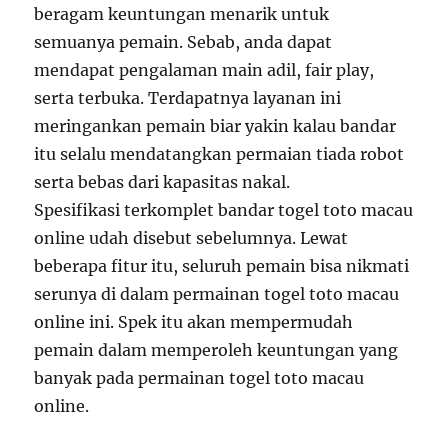
beragam keuntungan menarik untuk
semuanya pemain. Sebab, anda dapat
mendapat pengalaman main adil, fair play,
serta terbuka. Terdapatnya layanan ini
meringankan pemain biar yakin kalau bandar
itu selalu mendatangkan permaian tiada robot
serta bebas dari kapasitas nakal.
Spesifikasi terkomplet bandar togel toto macau
online udah disebut sebelumnya. Lewat
beberapa fitur itu, seluruh pemain bisa nikmati
serunya di dalam permainan togel toto macau
online ini. Spek itu akan mempermudah
pemain dalam memperoleh keuntungan yang
banyak pada permainan togel toto macau
online.