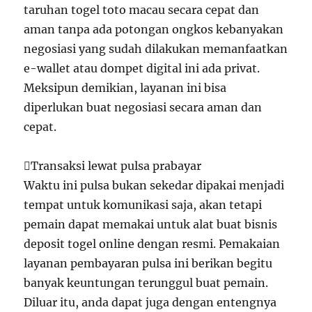
taruhan togel toto macau secara cepat dan
aman tanpa ada potongan ongkos kebanyakan
negosiasi yang sudah dilakukan memanfaatkan
e-wallet atau dompet digital ini ada privat.
Meksipun demikian, layanan ini bisa
diperlukan buat negosiasi secara aman dan
cepat.
Transaksi lewat pulsa prabayar
Waktu ini pulsa bukan sekedar dipakai menjadi
tempat untuk komunikasi saja, akan tetapi
pemain dapat memakai untuk alat buat bisnis
deposit togel online dengan resmi. Pemakaian
layanan pembayaran pulsa ini berikan begitu
banyak keuntungan terunggul buat pemain.
Diluar itu, anda dapat juga dengan entengnya