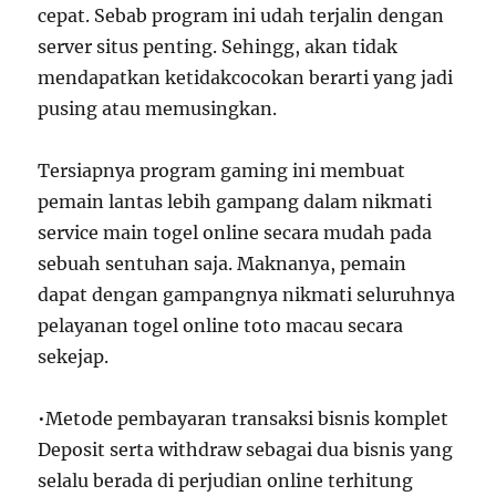
cepat. Sebab program ini udah terjalin dengan
server situs penting. Sehingg, akan tidak
mendapatkan ketidakcocokan berarti yang jadi
pusing atau memusingkan.
Tersiapnya program gaming ini membuat
pemain lantas lebih gampang dalam nikmati
service main togel online secara mudah pada
sebuah sentuhan saja. Maknanya, pemain
dapat dengan gampangnya nikmati seluruhnya
pelayanan togel online toto macau secara
sekejap.
•Metode pembayaran transaksi bisnis komplet
Deposit serta withdraw sebagai dua bisnis yang
selalu berada di perjudian online terhitung