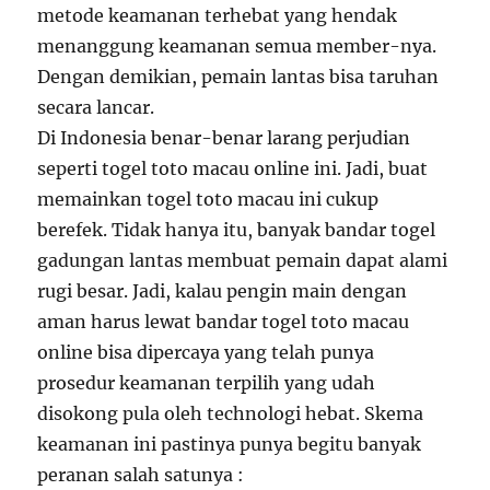
metode keamanan terhebat yang hendak
menanggung keamanan semua member-nya.
Dengan demikian, pemain lantas bisa taruhan
secara lancar.
Di Indonesia benar-benar larang perjudian
seperti togel toto macau online ini. Jadi, buat
memainkan togel toto macau ini cukup
berefek. Tidak hanya itu, banyak bandar togel
gadungan lantas membuat pemain dapat alami
rugi besar. Jadi, kalau pengin main dengan
aman harus lewat bandar togel toto macau
online bisa dipercaya yang telah punya
prosedur keamanan terpilih yang udah
disokong pula oleh technologi hebat. Skema
keamanan ini pastinya punya begitu banyak
peranan salah satunya :