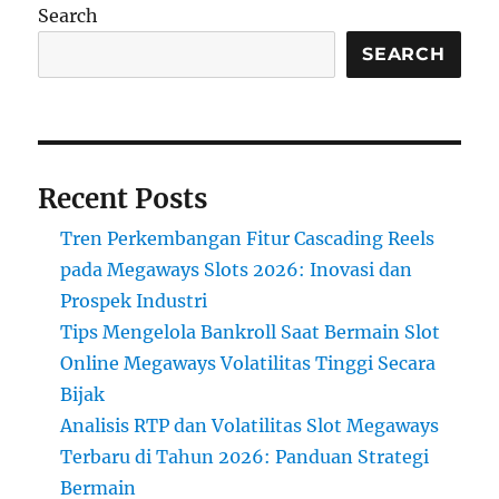
Search
SEARCH
Recent Posts
Tren Perkembangan Fitur Cascading Reels
pada Megaways Slots 2026: Inovasi dan
Prospek Industri
Tips Mengelola Bankroll Saat Bermain Slot
Online Megaways Volatilitas Tinggi Secara
Bijak
Analisis RTP dan Volatilitas Slot Megaways
Terbaru di Tahun 2026: Panduan Strategi
Bermain