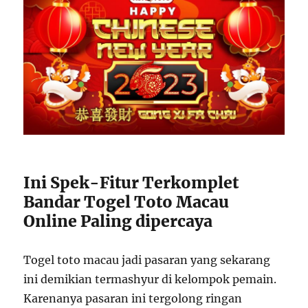
Ini Spek-Fitur Terkomplet
Bandar Togel Toto Macau
Online Paling dipercaya
Togel toto macau jadi pasaran yang sekarang
ini demikian termashyur di kelompok pemain.
Karenanya pasaran ini tergolong ringan