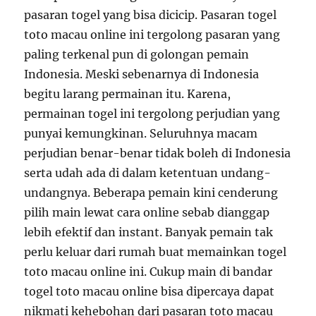
pasaran togel yang bisa dicicip. Pasaran togel
toto macau online ini tergolong pasaran yang
paling terkenal pun di golongan pemain
Indonesia. Meski sebenarnya di Indonesia
begitu larang permainan itu. Karena,
permainan togel ini tergolong perjudian yang
punyai kemungkinan. Seluruhnya macam
perjudian benar-benar tidak boleh di Indonesia
serta udah ada di dalam ketentuan undang-
undangnya. Beberapa pemain kini cenderung
pilih main lewat cara online sebab dianggap
lebih efektif dan instant. Banyak pemain tak
perlu keluar dari rumah buat memainkan togel
toto macau online ini. Cukup main di bandar
togel toto macau online bisa dipercaya dapat
nikmati kehebohan dari pasaran toto macau