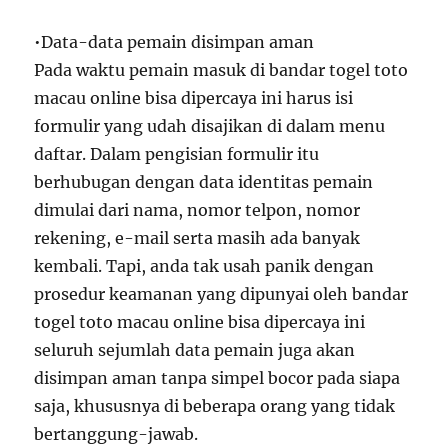
•Data-data pemain disimpan aman
Pada waktu pemain masuk di bandar togel toto
macau online bisa dipercaya ini harus isi
formulir yang udah disajikan di dalam menu
daftar. Dalam pengisian formulir itu
berhubugan dengan data identitas pemain
dimulai dari nama, nomor telpon, nomor
rekening, e-mail serta masih ada banyak
kembali. Tapi, anda tak usah panik dengan
prosedur keamanan yang dipunyai oleh bandar
togel toto macau online bisa dipercaya ini
seluruh sejumlah data pemain juga akan
disimpan aman tanpa simpel bocor pada siapa
saja, khususnya di beberapa orang yang tidak
bertanggung-jawab.