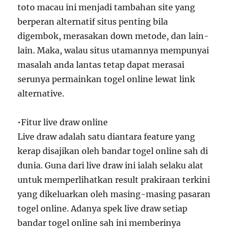
toto macau ini menjadi tambahan site yang
berperan alternatif situs penting bila
digembok, merasakan down metode, dan lain-
lain. Maka, walau situs utamannya mempunyai
masalah anda lantas tetap dapat merasai
serunya permainkan togel online lewat link
alternative.
•Fitur live draw online
Live draw adalah satu diantara feature yang
kerap disajikan oleh bandar togel online sah di
dunia. Guna dari live draw ini ialah selaku alat
untuk memperlihatkan result prakiraan terkini
yang dikeluarkan oleh masing-masing pasaran
togel online. Adanya spek live draw setiap
bandar togel online sah ini memberinya