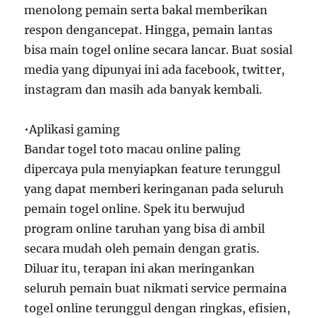
menolong pemain serta bakal memberikan
respon dengancepat. Hingga, pemain lantas
bisa main togel online secara lancar. Buat sosial
media yang dipunyai ini ada facebook, twitter,
instagram dan masih ada banyak kembali.
•Aplikasi gaming
Bandar togel toto macau online paling
dipercaya pula menyiapkan feature terunggul
yang dapat memberi keringanan pada seluruh
pemain togel online. Spek itu berwujud
program online taruhan yang bisa di ambil
secara mudah oleh pemain dengan gratis.
Diluar itu, terapan ini akan meringankan
seluruh pemain buat nikmati service permaina
togel online terunggul dengan ringkas, efisien,