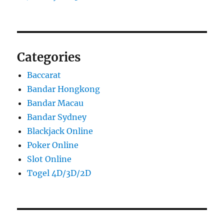
Categories
Baccarat
Bandar Hongkong
Bandar Macau
Bandar Sydney
Blackjack Online
Poker Online
Slot Online
Togel 4D/3D/2D