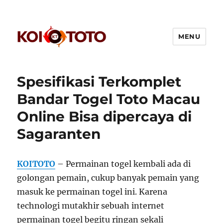
MENU
Freerestaurantcouponsnow
Spesifikasi Terkomplet
Bandar Togel Toto Macau
Online Bisa dipercaya di
Sagaranten
KOITOTO
– Permainan togel kembali ada di
golongan pemain, cukup banyak pemain yang
masuk ke permainan togel ini. Karena
technologi mutakhir sebuah internet
permainan togel begitu ringan sekali