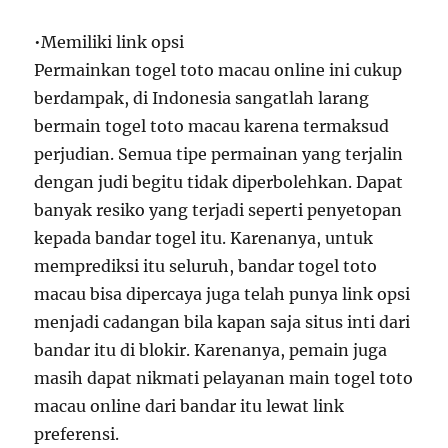
•Memiliki link opsi
Permainkan togel toto macau online ini cukup
berdampak, di Indonesia sangatlah larang
bermain togel toto macau karena termaksud
perjudian. Semua tipe permainan yang terjalin
dengan judi begitu tidak diperbolehkan. Dapat
banyak resiko yang terjadi seperti penyetopan
kepada bandar togel itu. Karenanya, untuk
memprediksi itu seluruh, bandar togel toto
macau bisa dipercaya juga telah punya link opsi
menjadi cadangan bila kapan saja situs inti dari
bandar itu di blokir. Karenanya, pemain juga
masih dapat nikmati pelayanan main togel toto
macau online dari bandar itu lewat link
preferensi.