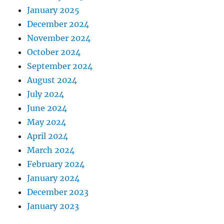
January 2025
December 2024
November 2024
October 2024
September 2024
August 2024
July 2024
June 2024
May 2024
April 2024
March 2024
February 2024
January 2024
December 2023
January 2023