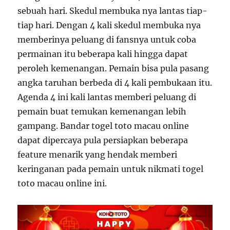
sebuah hari. Skedul membuka nya lantas tiap-
tiap hari. Dengan 4 kali skedul membuka nya
memberinya peluang di fansnya untuk coba
permainan itu beberapa kali hingga dapat
peroleh kemenangan. Pemain bisa pula pasang
angka taruhan berbeda di 4 kali pembukaan itu.
Agenda 4 ini kali lantas memberi peluang di
pemain buat temukan kemenangan lebih
gampang. Bandar togel toto macau online
dapat dipercaya pula persiapkan beberapa
feature menarik yang hendak memberi
keringanan pada pemain untuk nikmati togel
toto macau online ini.