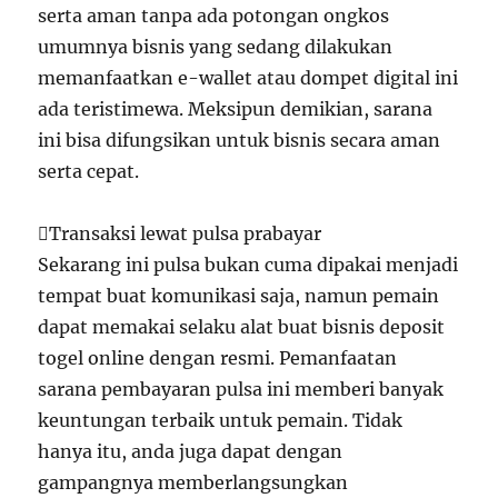
serta aman tanpa ada potongan ongkos
umumnya bisnis yang sedang dilakukan
memanfaatkan e-wallet atau dompet digital ini
ada teristimewa. Meksipun demikian, sarana
ini bisa difungsikan untuk bisnis secara aman
serta cepat.
Transaksi lewat pulsa prabayar
Sekarang ini pulsa bukan cuma dipakai menjadi
tempat buat komunikasi saja, namun pemain
dapat memakai selaku alat buat bisnis deposit
togel online dengan resmi. Pemanfaatan
sarana pembayaran pulsa ini memberi banyak
keuntungan terbaik untuk pemain. Tidak
hanya itu, anda juga dapat dengan
gampangnya memberlangsungkan