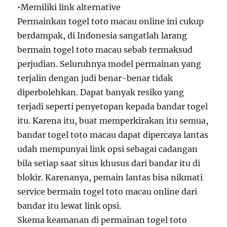
•Memiliki link alternative
Permainkan togel toto macau online ini cukup
berdampak, di Indonesia sangatlah larang
bermain togel toto macau sebab termaksud
perjudian. Seluruhnya model permainan yang
terjalin dengan judi benar-benar tidak
diperbolehkan. Dapat banyak resiko yang
terjadi seperti penyetopan kepada bandar togel
itu. Karena itu, buat memperkirakan itu semua,
bandar togel toto macau dapat dipercaya lantas
udah mempunyai link opsi sebagai cadangan
bila setiap saat situs khusus dari bandar itu di
blokir. Karenanya, pemain lantas bisa nikmati
service bermain togel toto macau online dari
bandar itu lewat link opsi.
Skema keamanan di permainan togel toto