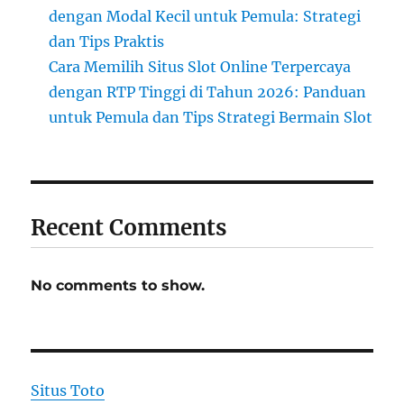
dengan Modal Kecil untuk Pemula: Strategi
dan Tips Praktis
Cara Memilih Situs Slot Online Terpercaya
dengan RTP Tinggi di Tahun 2026: Panduan
untuk Pemula dan Tips Strategi Bermain Slot
Recent Comments
No comments to show.
Situs Toto