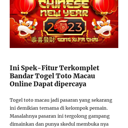
Ini Spek-Fitur Terkomplet
Bandar Togel Toto Macau
Online Dapat dipercaya
Togel toto macau jadi pasaran yang sekarang
ini demikian ternama di kelompok pemain.
Masalahnya pasaran ini tergolong gampang
dimainkan dan punya skedul membuka nya