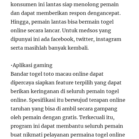
konsumen ini lantas siap menolong pemain
dan dapat memberikan respon dengancepat.
Hingga, pemain lantas bisa bermain togel
online secara lancar. Untuk medsos yang
dipunyai ini ada facebook, twitter, instagram
serta masihlah banyak kembali.
•Aplikasi gaming
Bandar togel toto macau online dapat
dipercaya siapkan feature terpilih yang dapat
berikan keringanan di seluruh pemain togel
online. Spesifikasi itu berwujud terapan online
taruhan yang bisa di ambil secara gampang
oleh pemain dengan gratis. Terkecuali itu,
program ini dapat membantu seluruh pemain
buat nikmati pelayanan permaina togel online