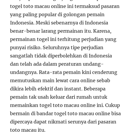
togel toto macau online ini termaksud pasaran
yang paling popular di golongan pemain
Indonesia. Meski sebenarnya di Indonesia
benar-benar larang permainan itu. Karena,
permainan togel ini terhitung perjudian yang
punyai risiko. Seluruhnya tipe perjudian
sangatlah tidak diperbolehkan di Indonesia
dan telah ada dalam peraturan undang-
undangnya. Rata-rata pemain kini cenderung
memutuskan main lewat cara online sebab
dikira lebih efektif dan instant. Beberapa
pemain tak usah keluar dari rumah untuk
memainkan togel toto macau online ini. Cukup
bermain di bandar togel toto macau online bisa
dipercaya dapat nikmati serunya dari pasaran
toto macau itu.