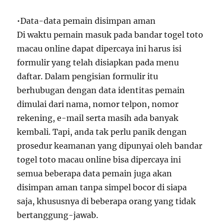
•Data-data pemain disimpan aman
Di waktu pemain masuk pada bandar togel toto
macau online dapat dipercaya ini harus isi
formulir yang telah disiapkan pada menu
daftar. Dalam pengisian formulir itu
berhubugan dengan data identitas pemain
dimulai dari nama, nomor telpon, nomor
rekening, e-mail serta masih ada banyak
kembali. Tapi, anda tak perlu panik dengan
prosedur keamanan yang dipunyai oleh bandar
togel toto macau online bisa dipercaya ini
semua beberapa data pemain juga akan
disimpan aman tanpa simpel bocor di siapa
saja, khususnya di beberapa orang yang tidak
bertanggung-jawab.