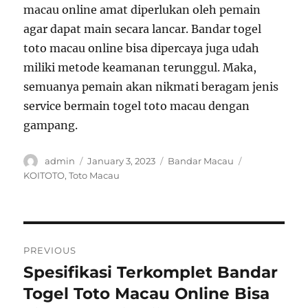
macau online amat diperlukan oleh pemain
agar dapat main secara lancar. Bandar togel
toto macau online bisa dipercaya juga udah
miliki metode keamanan terunggul. Maka,
semuanya pemain akan nikmati beragam jenis
service bermain togel toto macau dengan
gampang.
Author
Posted
Categories
Tags
admin
January 3, 2023
Bandar Macau
on
KOITOTO
,
Toto Macau
Post
PREVIOUS
navigation
Spesifikasi Terkomplet Bandar
Previous
post:
Togel Toto Macau Online Bisa