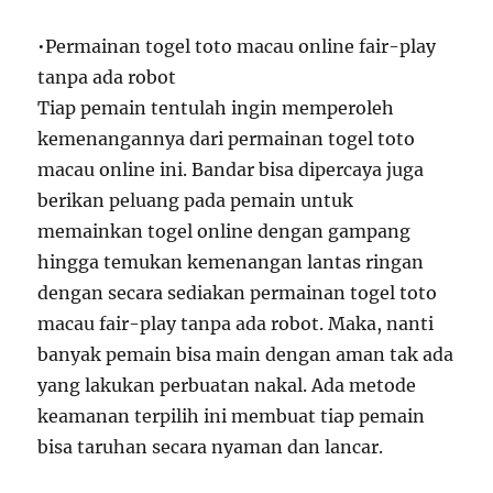
•Permainan togel toto macau online fair-play
tanpa ada robot
Tiap pemain tentulah ingin memperoleh
kemenangannya dari permainan togel toto
macau online ini. Bandar bisa dipercaya juga
berikan peluang pada pemain untuk
memainkan togel online dengan gampang
hingga temukan kemenangan lantas ringan
dengan secara sediakan permainan togel toto
macau fair-play tanpa ada robot. Maka, nanti
banyak pemain bisa main dengan aman tak ada
yang lakukan perbuatan nakal. Ada metode
keamanan terpilih ini membuat tiap pemain
bisa taruhan secara nyaman dan lancar.