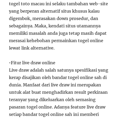
togel toto macau ini selaku tambahan web-site
yang berperan alternatif situs khusus kalau
digembok, merasakan down prosedur, dan
sebagainya. Maka, kendati situs utamannya
memiliki masalah anda juga tetap masih dapat
merasai kehebohan permainkan togel online
lewat link alternative.
•Fitur live draw online
Live draw adalah salah satunya spesifikasi yang
kerap disajikan oleh bandar togel online sah di
dunia. Manfaat dari live draw ini merupakan
untuk alat buat menghadirkan result perkiraan
teranyar yang dikeluarkan oleh semasing
pasaran togel online. Adanya feature live draw
setiap bandar togel online sah ini memberi