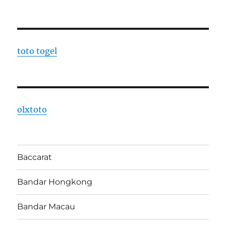
toto togel
olxtoto
Baccarat
Bandar Hongkong
Bandar Macau