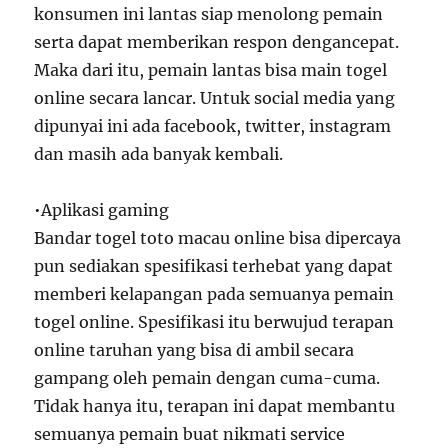
konsumen ini lantas siap menolong pemain
serta dapat memberikan respon dengancepat.
Maka dari itu, pemain lantas bisa main togel
online secara lancar. Untuk social media yang
dipunyai ini ada facebook, twitter, instagram
dan masih ada banyak kembali.
•Aplikasi gaming
Bandar togel toto macau online bisa dipercaya
pun sediakan spesifikasi terhebat yang dapat
memberi kelapangan pada semuanya pemain
togel online. Spesifikasi itu berwujud terapan
online taruhan yang bisa di ambil secara
gampang oleh pemain dengan cuma-cuma.
Tidak hanya itu, terapan ini dapat membantu
semuanya pemain buat nikmati service