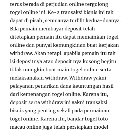
terus berada di perjudian online tergolong
togel online ini. Ke-2 transaksi bisnis ini tak
dapat di pisah, semuanya terlilit kedua-duanya.
Bila pemain membayar deposit telah
ditetapkan pemain itu dapat memainkan togel
online dan punyai kemungkinan buat kerjakan
withdraw. Akan tetapi, apabila pemain itu tak
isi depositnya atau deposit nya kosong begitu
tidak mungkin buat main togel online serta
melaksanakan withdraw. Withdraw yakni
pelayanan penarikan dana keuntungan hasil
dari kemenangan togel online. Karena itu,
deposit serta withdraw ini yakni transaksi
bisnis yang penting sekali pada permainan
togel online. Karena itu, bandar togel toto
macau online juga telah persiapkan model