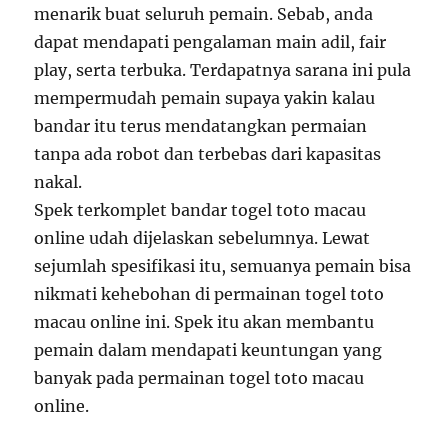
menarik buat seluruh pemain. Sebab, anda
dapat mendapati pengalaman main adil, fair
play, serta terbuka. Terdapatnya sarana ini pula
mempermudah pemain supaya yakin kalau
bandar itu terus mendatangkan permaian
tanpa ada robot dan terbebas dari kapasitas
nakal.
Spek terkomplet bandar togel toto macau
online udah dijelaskan sebelumnya. Lewat
sejumlah spesifikasi itu, semuanya pemain bisa
nikmati kehebohan di permainan togel toto
macau online ini. Spek itu akan membantu
pemain dalam mendapati keuntungan yang
banyak pada permainan togel toto macau
online.