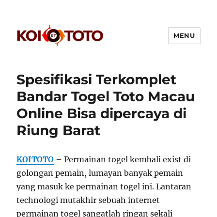
MENU
Freerestaurantcouponsnow
Spesifikasi Terkomplet
Bandar Togel Toto Macau
Online Bisa dipercaya di
Riung Barat
KOITOTO
– Permainan togel kembali exist di
golongan pemain, lumayan banyak pemain
yang masuk ke permainan togel ini. Lantaran
technologi mutakhir sebuah internet
permainan togel sangatlah ringan sekali