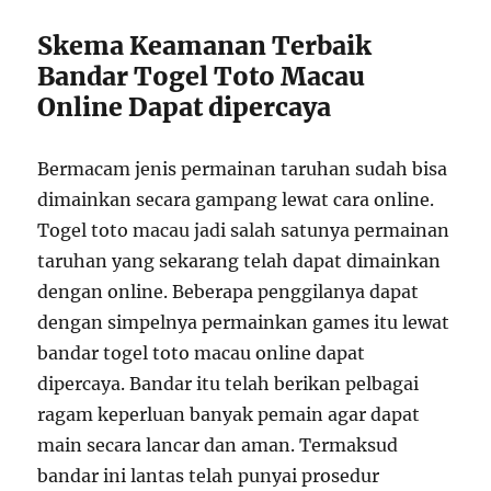
Skema Keamanan Terbaik
Bandar Togel Toto Macau
Online Dapat dipercaya
Bermacam jenis permainan taruhan sudah bisa
dimainkan secara gampang lewat cara online.
Togel toto macau jadi salah satunya permainan
taruhan yang sekarang telah dapat dimainkan
dengan online. Beberapa penggilanya dapat
dengan simpelnya permainkan games itu lewat
bandar togel toto macau online dapat
dipercaya. Bandar itu telah berikan pelbagai
ragam keperluan banyak pemain agar dapat
main secara lancar dan aman. Termaksud
bandar ini lantas telah punyai prosedur