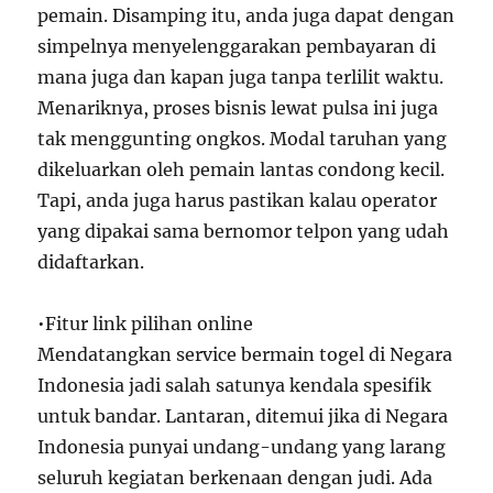
pemain. Disamping itu, anda juga dapat dengan
simpelnya menyelenggarakan pembayaran di
mana juga dan kapan juga tanpa terlilit waktu.
Menariknya, proses bisnis lewat pulsa ini juga
tak menggunting ongkos. Modal taruhan yang
dikeluarkan oleh pemain lantas condong kecil.
Tapi, anda juga harus pastikan kalau operator
yang dipakai sama bernomor telpon yang udah
didaftarkan.
•Fitur link pilihan online
Mendatangkan service bermain togel di Negara
Indonesia jadi salah satunya kendala spesifik
untuk bandar. Lantaran, ditemui jika di Negara
Indonesia punyai undang-undang yang larang
seluruh kegiatan berkenaan dengan judi. Ada