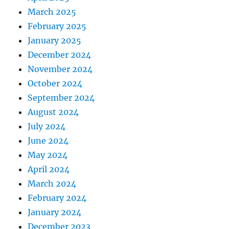
March 2025
February 2025
January 2025
December 2024
November 2024
October 2024
September 2024
August 2024
July 2024
June 2024
May 2024
April 2024
March 2024
February 2024
January 2024
December 2023