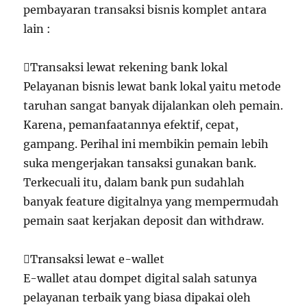
pembayaran transaksi bisnis komplet antara
lain :
Transaksi lewat rekening bank lokal
Pelayanan bisnis lewat bank lokal yaitu metode
taruhan sangat banyak dijalankan oleh pemain.
Karena, pemanfaatannya efektif, cepat,
gampang. Perihal ini membikin pemain lebih
suka mengerjakan tansaksi gunakan bank.
Terkecuali itu, dalam bank pun sudahlah
banyak feature digitalnya yang mempermudah
pemain saat kerjakan deposit dan withdraw.
Transaksi lewat e-wallet
E-wallet atau dompet digital salah satunya
pelayanan terbaik yang biasa dipakai oleh