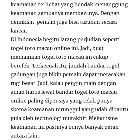
keamanan terhebat yang hendak menanggung
keamanan semuanya member-nya. Dengan
demikian, pemain juga bisa taruhan secara
lancar.
Di Indonesia begitu larang perjudian seperti
togel toto macau online ini. Jadi, buat
memainkan togel toto macau ini cukup
berefek. Terkecuali itu, jumlah bandar togel
gadungan juga bikin pemain dapat merasakan
rugi besar. Jadi, kalau pengin main dengan
aman harus lewat bandar togel toto macau
online paling dipercaya yang telah punya
skema keamanan terunggul yang udah dibantu
pula oleh technologi mutakhir. Mekanisme
keamanan ini pastinya punya banyak peran
antara lain :