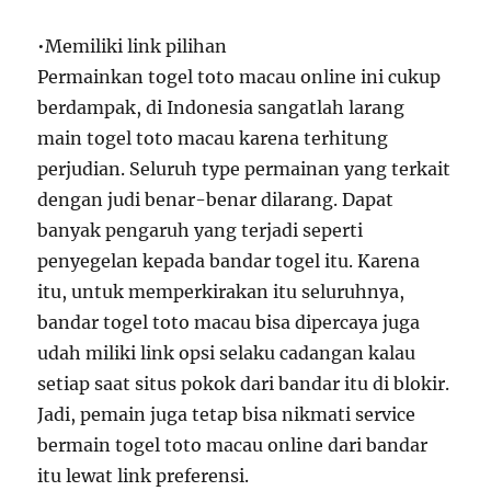
•Memiliki link pilihan
Permainkan togel toto macau online ini cukup
berdampak, di Indonesia sangatlah larang
main togel toto macau karena terhitung
perjudian. Seluruh type permainan yang terkait
dengan judi benar-benar dilarang. Dapat
banyak pengaruh yang terjadi seperti
penyegelan kepada bandar togel itu. Karena
itu, untuk memperkirakan itu seluruhnya,
bandar togel toto macau bisa dipercaya juga
udah miliki link opsi selaku cadangan kalau
setiap saat situs pokok dari bandar itu di blokir.
Jadi, pemain juga tetap bisa nikmati service
bermain togel toto macau online dari bandar
itu lewat link preferensi.