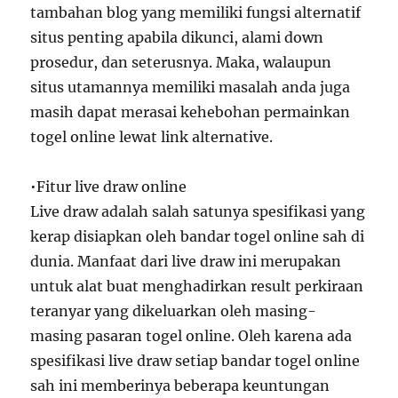
tambahan blog yang memiliki fungsi alternatif
situs penting apabila dikunci, alami down
prosedur, dan seterusnya. Maka, walaupun
situs utamannya memiliki masalah anda juga
masih dapat merasai kehebohan permainkan
togel online lewat link alternative.
•Fitur live draw online
Live draw adalah salah satunya spesifikasi yang
kerap disiapkan oleh bandar togel online sah di
dunia. Manfaat dari live draw ini merupakan
untuk alat buat menghadirkan result perkiraan
teranyar yang dikeluarkan oleh masing-
masing pasaran togel online. Oleh karena ada
spesifikasi live draw setiap bandar togel online
sah ini memberinya beberapa keuntungan