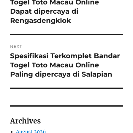
post:
Togel Toto Macau Online
Dapat dipercaya di
Rengasdengklok
NEXT
Spesifikasi Terkomplet Bandar
Next
post:
Togel Toto Macau Online
Paling dipercaya di Salapian
Archives
August 2026