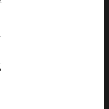
t.
n
n
a
a