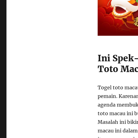
Ini Spek
Toto Mac
Togel toto maca
pemain. Karenan
agenda membuka 
toto macau ini b
Masalah ini bik
macau ini dalam 