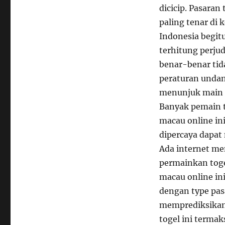
dicicip. Pasaran
paling tenar di
Indonesia begitu
terhitung perju
benar-benar tida
peraturan unda
menunjuk main le
Banyak pemain t
macau online in
dipercaya dapat
Ada internet me
permainkan toge
macau online ini
dengan type pas
memprediksikan 
togel ini terma