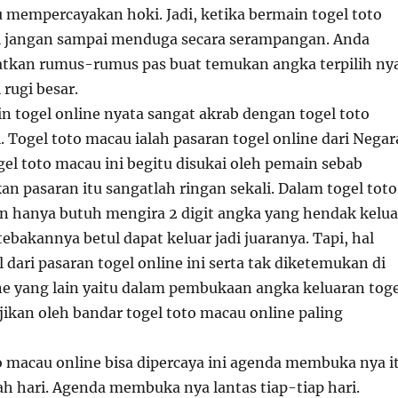
u mempercayakan hoki. Jadi, ketika bermain togel toto
i jangan sampai menduga secara serampangan. Anda
tkan rumus-rumus pas buat temukan angka terpilih ny
 rugi besar.
n togel online nyata sangat akrab dengan togel toto
. Togel toto macau ialah pasaran togel online dari Negar
gel toto macau ini begitu disukai oleh pemain sebab
n pasaran itu sangatlah ringan sekali. Dalam togel toto
n hanya butuh mengira 2 digit angka yang hendak kelua
tebakannya betul dapat keluar jadi juaranya. Tapi, hal
dari pasaran togel online ini serta tak diketemukan di
ine yang lain yaitu dalam pembukaan angka keluaran toge
jikan oleh bandar togel toto macau online paling
o macau online bisa dipercaya ini agenda membuka nya i
ah hari. Agenda membuka nya lantas tiap-tiap hari.