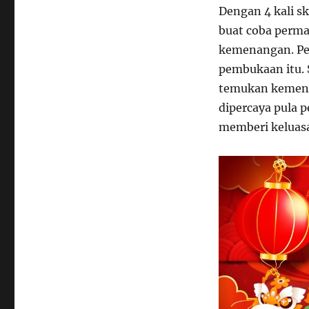
Dengan 4 kali s
buat coba perma
kemenangan. Pem
pembukaan itu. 
temukan kemenan
dipercaya pula p
memberi keluasa