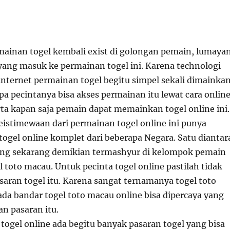
ainan togel kembali exist di golongan pemain, lumaya
ang masuk ke permainan togel ini. Karena technologi
internet permainan togel begitu simpel sekali dimainkan
a pecintanya bisa akses permainan itu lewat cara online
rta kapan saja pemain dapat memainkan togel online ini.
keistimewaan dari permainan togel online ini punya
togel online komplet dari beberapa Negara. Satu diantar
ang sekarang demikian termashyur di kelompok pemain
toto macau. Untuk pecinta togel online pastilah tidak
saran togel itu. Karena sangat ternamanya togel toto
ada bandar togel toto macau online bisa dipercaya yang
an pasaran itu.
togel online ada begitu banyak pasaran togel yang bisa