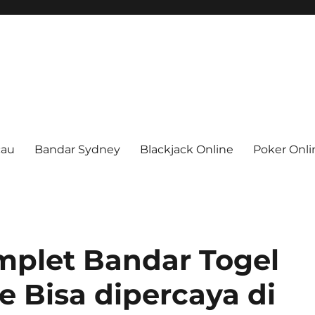
now
cau
Bandar Sydney
Blackjack Online
Poker Onli
omplet Bandar Togel
e Bisa dipercaya di