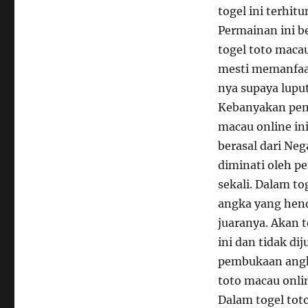
togel ini terhi
Permainan ini b
togel toto maca
mesti memanfaa
nya supaya luput
Kebanyakan pema
macau online in
berasal dari Neg
diminati oleh p
sekali. Dalam t
angka yang henda
juaranya. Akan t
ini dan tidak di
pembukaan angka
toto macau onlin
Dalam togel tot