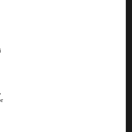
i
,
or