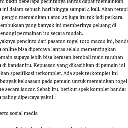
 ini bikin beberapa pecintanya lantas dapat memainkan
 ini dalam sebuah hari hingga sampai 4 kali. Akan tetapi
 pengin memainkan 1 atau 2x juga itu tak jadi perkara.
pembukaan yang banyak ini memberinya peluang di
enangi permainan itu secara mudah.
aknya pencinta dari pasaran togel toto macau ini, band
u online bisa dipercaya lantas selalu mementingkan
emain supaya lebih bisa kerasan kembali main taruhan
 di bandar itu. Kepuasan yang dikasihkan di pemain ini
an spesifikasi terkomplet. Ada spek terkomplet ini
 banyak keluasaan pada pemain untuk memainkan togel
e secara lancar. Sebab itu, berikut spek komplet bandar
 paling dipercaya yakni :
serta sosial media