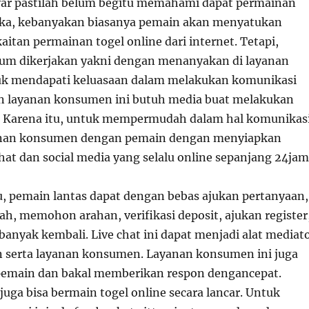
yar pastilah belum begitu memahami dapat permainan
aka, kebanyakan biasanya pemain akan menyatukan
aitan permainan togel online dari internet. Tetapi,
um dikerjakan yakni dengan menanyakan di layanan
k mendapati keluasaan dalam melakukan komunikasi
n layanan konsumen ini butuh media buat melakukan
. Karena itu, untuk mempermudah dalam hal komunikas
yanan konsumen dengan pemain dengan menyiapkan
 chat dan social media yang selalu online sepanjang 24jam
tu, pemain lantas dapat dengan bebas ajukan pertanyaan,
ah, memohon arahan, verifikasi deposit, ajukan register
banyak kembali. Live chat ini dapat menjadi alat mediat
n serta layanan konsumen. Layanan konsumen ini juga
pemain dan bakal memberikan respon dengancepat.
uga bisa bermain togel online secara lancar. Untuk