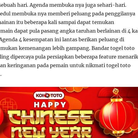
m sebuah hari. Agenda membuka nya juga sehari-hari.
skedul membuka nya memberi peluang pada penggilanya
ainan itu beberapa kali sampai dapat temukan
ain dapat pula pasang angka taruhan berlainan di 4 ka
Agenda 4 kesempatan ini lantas berikan peluang di
emukan kemenangan lebih gampang. Bandar togel toto
ling dipercaya pula persiapkan beberapa feature menari
kan keringanan pada pemain untuk nikmati togel toto
.