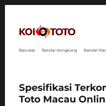
Daftar Bandar Toto Macau Terpercaya
Freerestaurantcoupons
Baccarat
Bandar Hongkong
Bandar Ma
Spesifikasi Terk
Toto Macau Onlin