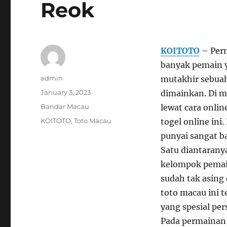
Reok
KOITOTO
– Perm
banyak pemain y
Author
admin
mutakhir sebuah
Posted
January 3, 2023
dimainkan. Di m
on
Categories
Bandar Macau
lewat cara onli
Tags
KOITOTO
,
Toto Macau
togel online ini
punyai sangat b
Satu diantarany
kelompok pemain
sudah tak asing
toto macau ini t
yang spesial per
Pada permainan 