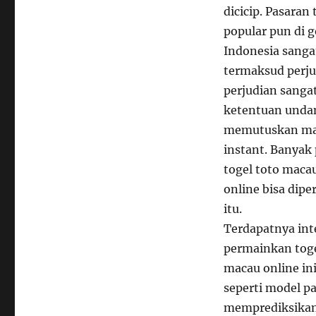
dicicip. Pasaran
popular pun di 
Indonesia sangat
termaksud perj
perjudian sangat
ketentuan unda
memutuskan main
instant. Banyak
togel toto macau
online bisa dip
itu.
Terdapatnya int
permainkan toge
macau online in
seperti model pa
memprediksikan 