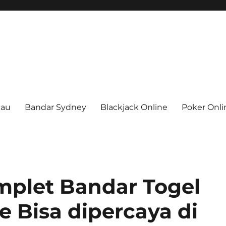
now
cau
Bandar Sydney
Blackjack Online
Poker Onli
omplet Bandar Togel
e Bisa dipercaya di