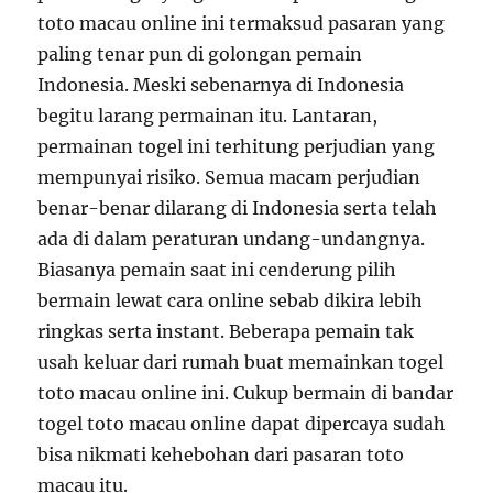
toto macau online ini termaksud pasaran yang
paling tenar pun di golongan pemain
Indonesia. Meski sebenarnya di Indonesia
begitu larang permainan itu. Lantaran,
permainan togel ini terhitung perjudian yang
mempunyai risiko. Semua macam perjudian
benar-benar dilarang di Indonesia serta telah
ada di dalam peraturan undang-undangnya.
Biasanya pemain saat ini cenderung pilih
bermain lewat cara online sebab dikira lebih
ringkas serta instant. Beberapa pemain tak
usah keluar dari rumah buat memainkan togel
toto macau online ini. Cukup bermain di bandar
togel toto macau online dapat dipercaya sudah
bisa nikmati kehebohan dari pasaran toto
macau itu.