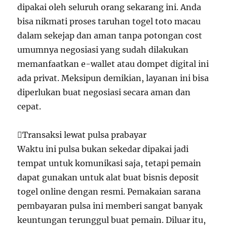
dipakai oleh seluruh orang sekarang ini. Anda
bisa nikmati proses taruhan togel toto macau
dalam sekejap dan aman tanpa potongan cost
umumnya negosiasi yang sudah dilakukan
memanfaatkan e-wallet atau dompet digital ini
ada privat. Meksipun demikian, layanan ini bisa
diperlukan buat negosiasi secara aman dan
cepat.
Transaksi lewat pulsa prabayar
Waktu ini pulsa bukan sekedar dipakai jadi
tempat untuk komunikasi saja, tetapi pemain
dapat gunakan untuk alat buat bisnis deposit
togel online dengan resmi. Pemakaian sarana
pembayaran pulsa ini memberi sangat banyak
keuntungan terunggul buat pemain. Diluar itu,