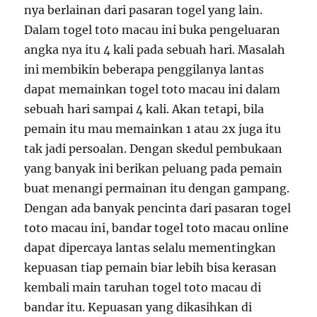
nya berlainan dari pasaran togel yang lain.
Dalam togel toto macau ini buka pengeluaran
angka nya itu 4 kali pada sebuah hari. Masalah
ini membikin beberapa penggilanya lantas
dapat memainkan togel toto macau ini dalam
sebuah hari sampai 4 kali. Akan tetapi, bila
pemain itu mau memainkan 1 atau 2x juga itu
tak jadi persoalan. Dengan skedul pembukaan
yang banyak ini berikan peluang pada pemain
buat menangi permainan itu dengan gampang.
Dengan ada banyak pencinta dari pasaran togel
toto macau ini, bandar togel toto macau online
dapat dipercaya lantas selalu mementingkan
kepuasan tiap pemain biar lebih bisa kerasan
kembali main taruhan togel toto macau di
bandar itu. Kepuasan yang dikasihkan di