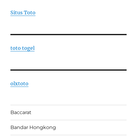
Situs Toto
toto togel
olxtoto
Baccarat
Bandar Hongkong