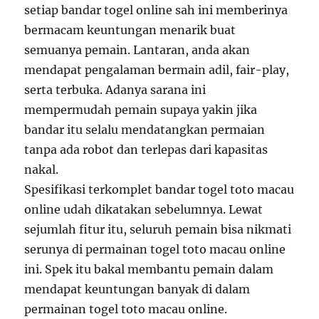
setiap bandar togel online sah ini memberinya
bermacam keuntungan menarik buat
semuanya pemain. Lantaran, anda akan
mendapat pengalaman bermain adil, fair-play,
serta terbuka. Adanya sarana ini
mempermudah pemain supaya yakin jika
bandar itu selalu mendatangkan permaian
tanpa ada robot dan terlepas dari kapasitas
nakal.
Spesifikasi terkomplet bandar togel toto macau
online udah dikatakan sebelumnya. Lewat
sejumlah fitur itu, seluruh pemain bisa nikmati
serunya di permainan togel toto macau online
ini. Spek itu bakal membantu pemain dalam
mendapat keuntungan banyak di dalam
permainan togel toto macau online.