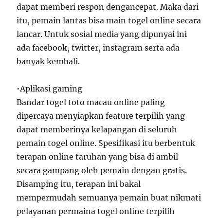
dapat memberi respon dengancepat. Maka dari
itu, pemain lantas bisa main togel online secara
lancar. Untuk sosial media yang dipunyai ini
ada facebook, twitter, instagram serta ada
banyak kembali.
•Aplikasi gaming
Bandar togel toto macau online paling
dipercaya menyiapkan feature terpilih yang
dapat memberinya kelapangan di seluruh
pemain togel online. Spesifikasi itu berbentuk
terapan online taruhan yang bisa di ambil
secara gampang oleh pemain dengan gratis.
Disamping itu, terapan ini bakal
mempermudah semuanya pemain buat nikmati
pelayanan permaina togel online terpilih