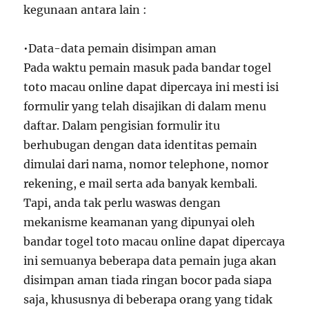
kegunaan antara lain :
•Data-data pemain disimpan aman
Pada waktu pemain masuk pada bandar togel
toto macau online dapat dipercaya ini mesti isi
formulir yang telah disajikan di dalam menu
daftar. Dalam pengisian formulir itu
berhubugan dengan data identitas pemain
dimulai dari nama, nomor telephone, nomor
rekening, e mail serta ada banyak kembali.
Tapi, anda tak perlu waswas dengan
mekanisme keamanan yang dipunyai oleh
bandar togel toto macau online dapat dipercaya
ini semuanya beberapa data pemain juga akan
disimpan aman tiada ringan bocor pada siapa
saja, khususnya di beberapa orang yang tidak