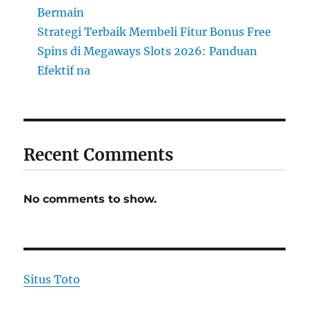
Bermain
Strategi Terbaik Membeli Fitur Bonus Free
Spins di Megaways Slots 2026: Panduan
Efektif na
Recent Comments
No comments to show.
Situs Toto