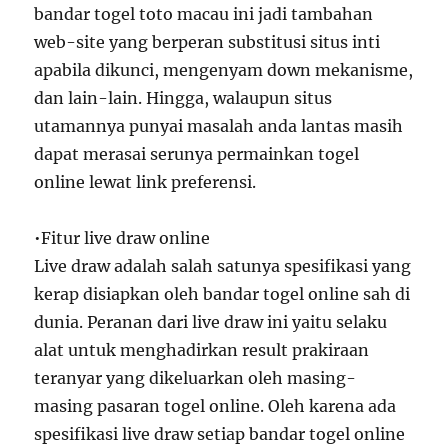
bandar togel toto macau ini jadi tambahan
web-site yang berperan substitusi situs inti
apabila dikunci, mengenyam down mekanisme,
dan lain-lain. Hingga, walaupun situs
utamannya punyai masalah anda lantas masih
dapat merasai serunya permainkan togel
online lewat link preferensi.
•Fitur live draw online
Live draw adalah salah satunya spesifikasi yang
kerap disiapkan oleh bandar togel online sah di
dunia. Peranan dari live draw ini yaitu selaku
alat untuk menghadirkan result prakiraan
teranyar yang dikeluarkan oleh masing-
masing pasaran togel online. Oleh karena ada
spesifikasi live draw setiap bandar togel online