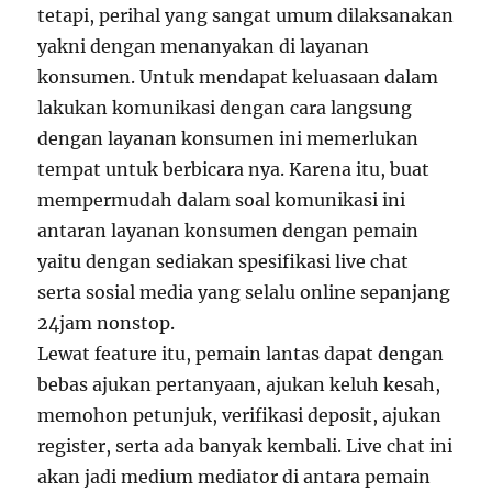
tetapi, perihal yang sangat umum dilaksanakan
yakni dengan menanyakan di layanan
konsumen. Untuk mendapat keluasaan dalam
lakukan komunikasi dengan cara langsung
dengan layanan konsumen ini memerlukan
tempat untuk berbicara nya. Karena itu, buat
mempermudah dalam soal komunikasi ini
antaran layanan konsumen dengan pemain
yaitu dengan sediakan spesifikasi live chat
serta sosial media yang selalu online sepanjang
24jam nonstop.
Lewat feature itu, pemain lantas dapat dengan
bebas ajukan pertanyaan, ajukan keluh kesah,
memohon petunjuk, verifikasi deposit, ajukan
register, serta ada banyak kembali. Live chat ini
akan jadi medium mediator di antara pemain