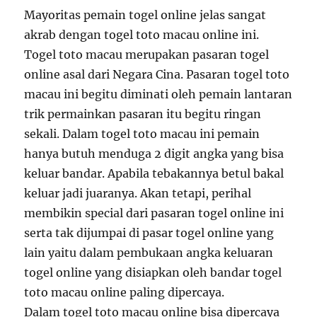
Mayoritas pemain togel online jelas sangat
akrab dengan togel toto macau online ini.
Togel toto macau merupakan pasaran togel
online asal dari Negara Cina. Pasaran togel toto
macau ini begitu diminati oleh pemain lantaran
trik permainkan pasaran itu begitu ringan
sekali. Dalam togel toto macau ini pemain
hanya butuh menduga 2 digit angka yang bisa
keluar bandar. Apabila tebakannya betul bakal
keluar jadi juaranya. Akan tetapi, perihal
membikin special dari pasaran togel online ini
serta tak dijumpai di pasar togel online yang
lain yaitu dalam pembukaan angka keluaran
togel online yang disiapkan oleh bandar togel
toto macau online paling dipercaya.
Dalam togel toto macau online bisa dipercaya