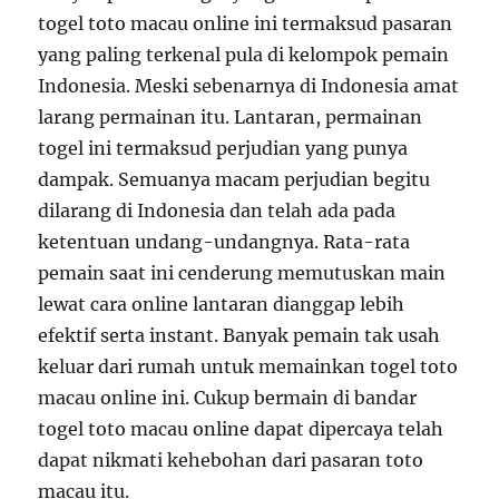
togel toto macau online ini termaksud pasaran
yang paling terkenal pula di kelompok pemain
Indonesia. Meski sebenarnya di Indonesia amat
larang permainan itu. Lantaran, permainan
togel ini termaksud perjudian yang punya
dampak. Semuanya macam perjudian begitu
dilarang di Indonesia dan telah ada pada
ketentuan undang-undangnya. Rata-rata
pemain saat ini cenderung memutuskan main
lewat cara online lantaran dianggap lebih
efektif serta instant. Banyak pemain tak usah
keluar dari rumah untuk memainkan togel toto
macau online ini. Cukup bermain di bandar
togel toto macau online dapat dipercaya telah
dapat nikmati kehebohan dari pasaran toto
macau itu.