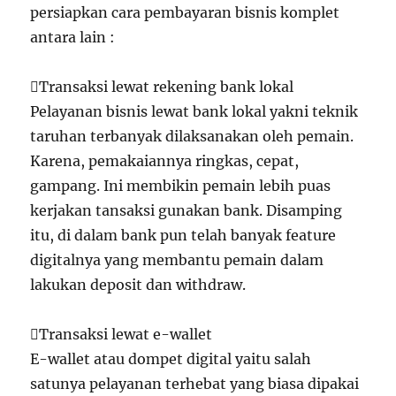
persiapkan cara pembayaran bisnis komplet
antara lain :
Transaksi lewat rekening bank lokal
Pelayanan bisnis lewat bank lokal yakni teknik
taruhan terbanyak dilaksanakan oleh pemain.
Karena, pemakaiannya ringkas, cepat,
gampang. Ini membikin pemain lebih puas
kerjakan tansaksi gunakan bank. Disamping
itu, di dalam bank pun telah banyak feature
digitalnya yang membantu pemain dalam
lakukan deposit dan withdraw.
Transaksi lewat e-wallet
E-wallet atau dompet digital yaitu salah
satunya pelayanan terhebat yang biasa dipakai