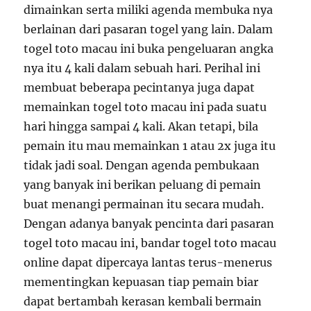
dimainkan serta miliki agenda membuka nya
berlainan dari pasaran togel yang lain. Dalam
togel toto macau ini buka pengeluaran angka
nya itu 4 kali dalam sebuah hari. Perihal ini
membuat beberapa pecintanya juga dapat
memainkan togel toto macau ini pada suatu
hari hingga sampai 4 kali. Akan tetapi, bila
pemain itu mau memainkan 1 atau 2x juga itu
tidak jadi soal. Dengan agenda pembukaan
yang banyak ini berikan peluang di pemain
buat menangi permainan itu secara mudah.
Dengan adanya banyak pencinta dari pasaran
togel toto macau ini, bandar togel toto macau
online dapat dipercaya lantas terus-menerus
mementingkan kepuasan tiap pemain biar
dapat bertambah kerasan kembali bermain