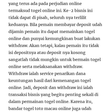
yang terus ada pada perjudian online
termaksud togel online ini. Ke-2 bisnis ini
tidak dapat di pisah, seluruh nya terlilit
keduanya. Bila pemain membayar deposit udah
dijamin pemain itu dapat memainkan togel
online dan punyai kemungkinan buat lakukan
withdraw. Akan tetapi, kalau pemain itu tidak
isi depositnya atau deposit nya kosong
sangatlah tidak mungkin untuk bermain togel
online serta melaksanakan withdraw.
Withdraw ialah service penarikan dana
keuntungan hasil dari kemenangan togel
online. Jadi, deposit dan withdraw ini ialah
transaksi bisnis yang begitu penting sekali di
dalam permainan togel online. Karena itu,
bandar togel toto macau online juga udah