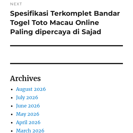
NEXT
Spesifikasi Terkomplet Bandar
Next
post:
Togel Toto Macau Online
Paling dipercaya di Sajad
Archives
August 2026
July 2026
June 2026
May 2026
April 2026
March 2026