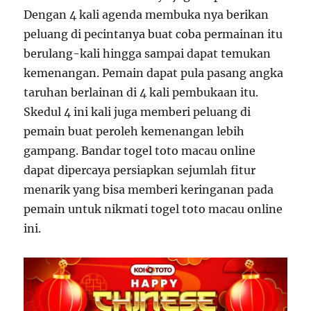
Dengan 4 kali agenda membuka nya berikan
peluang di pecintanya buat coba permainan itu
berulang-kali hingga sampai dapat temukan
kemenangan. Pemain dapat pula pasang angka
taruhan berlainan di 4 kali pembukaan itu.
Skedul 4 ini kali juga memberi peluang di
pemain buat peroleh kemenangan lebih
gampang. Bandar togel toto macau online
dapat dipercaya persiapkan sejumlah fitur
menarik yang bisa memberi keringanan pada
pemain untuk nikmati togel toto macau online
ini.