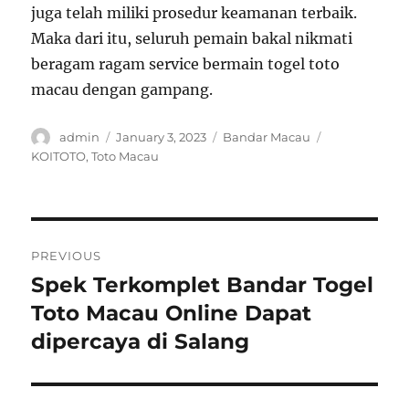
juga telah miliki prosedur keamanan terbaik.
Maka dari itu, seluruh pemain bakal nikmati
beragam ragam service bermain togel toto
macau dengan gampang.
Author
Posted
Categories
Tags
admin
January 3, 2023
Bandar Macau
on
KOITOTO
,
Toto Macau
Post
PREVIOUS
navigation
Spek Terkomplet Bandar Togel
Previous
post:
Toto Macau Online Dapat
dipercaya di Salang