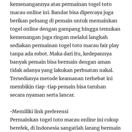
kemenangannya atas permainan togel toto
macau online ini. Bandar bisa dipercaya juga
berikan peluang di pemain untuk memainkan
togel online dengan gampang hingga temukan
kemenangan juga ringan melalui langkah
sediakan permainan togel toto macau fair play
tanpa ada robot. Maka dari itu, kedepannya
banyak pemain bisa bermain dengan aman
tidak adanya yang lakukan perbuatan nakal.
Tersedianya metode keamanan terhebat ini
membikin tiap-tiap pemain bisa taruhan
secara nyaman serta lancar.
•Memiliki link preferensi
Permainkan togel toto macau online ini cukup
berefek, di Indonesia sangatlah larang bermain