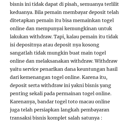
bisnis ini tidak dapat di pisah, semuanya terlilit
keduanya. Bila pemain membayar deposit telah
ditetapkan pemain itu bisa memainkan togel
online dan mempunyai kemungkinan untuk
lakukan withdraw. Tapi, kalau pemain itu tidak
isi depositnya atau deposit nya kosong
sangatlah tidak mungkin buat main togel
online dan melaksanakan withdraw. Withdraw
yaitu service penarikan dana keuntungan hasil
dari kemenangan togel online. Karena itu,
deposit serta withdraw ini yakni bisnis yang
penting sekali pada permainan togel online.
Karenanya, bandar togel toto macau online
juga telah persiapkan langkah pembayaran
transaksi bisnis komplet salah satunya :