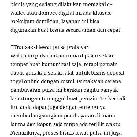
bisnis yang sedang dilakukan memakai e-
wallet atau dompet digital ini ada khusus.
Meksipun demikian, layanan ini bisa
digunakan buat bisnis secara aman dan cepat.
Transaksi lewat pulsa prabayar
Waktu ini pulsa bukan cuma dipakai selaku
tempat buat komunikasi saja, tetapi pemain
dapat gunakan selaku alat untuk bisnis deposit
togel online dengan resmi. Pemakaian sarana
pembayaran pulsa ini berikan begitu banyak
keuntungan terunggul buat pemain. Terkecuali
itu, anda dapat juga dengan entengnya
memberlangsungkan pembayaran di mana
lantas dan kapan saja tanpa ada terlilit waktu.
Menariknya, proses bisnis lewat pulsa ini juga