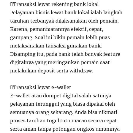
Transaksi lewat rekening bank lokal
Pelayanan bisnis lewat bank lokal ialah langkah
taruhan terbanyak dilaksanakan oleh pemain.
Karena, pemanfaatannya efektif, cepat,
gampang. Soal ini bikin pemain lebih puas
melaksanakan tansaksi gunakan bank.
Disamping itu, pada bank telah banyak feature
digitalnya yang meringankan pemain saat
melakukan deposit serta withdraw.
Transaksi lewat e-wallet
E-wallet atau dompet digital salah satunya
pelayanan terunggul yang biasa dipakai oleh
semuanya orang sekarang. Anda bisa nikmati
proses taruhan togel toto macau secara cepat
serta aman tanpa potongan ongkos umumnya