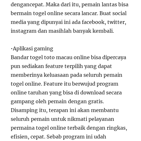
dengancepat. Maka dari itu, pemain lantas bisa
bermain togel online secara lancar. Buat social
media yang dipunyai ini ada facebook, twitter,
instagram dan masihlah banyak kembali.
•Aplikasi gaming
Bandar togel toto macau online bisa dipercaya
pun sediakan feature terpilih yang dapat
memberinya keluasaan pada seluruh pemain
togel online. Feature itu berwujud program
online taruhan yang bisa di download secara
gampang oleh pemain dengan gratis.
Disamping itu, terapan ini akan membantu
seluruh pemain untuk nikmati pelayanan
permaina togel online terbaik dengan ringkas,
efisien, cepat. Sebab program ini udah