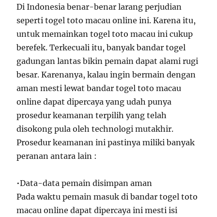
Di Indonesia benar-benar larang perjudian
seperti togel toto macau online ini. Karena itu,
untuk memainkan togel toto macau ini cukup
berefek. Terkecuali itu, banyak bandar togel
gadungan lantas bikin pemain dapat alami rugi
besar. Karenanya, kalau ingin bermain dengan
aman mesti lewat bandar togel toto macau
online dapat dipercaya yang udah punya
prosedur keamanan terpilih yang telah
disokong pula oleh technologi mutakhir.
Prosedur keamanan ini pastinya miliki banyak
peranan antara lain :
•Data-data pemain disimpan aman
Pada waktu pemain masuk di bandar togel toto
macau online dapat dipercaya ini mesti isi