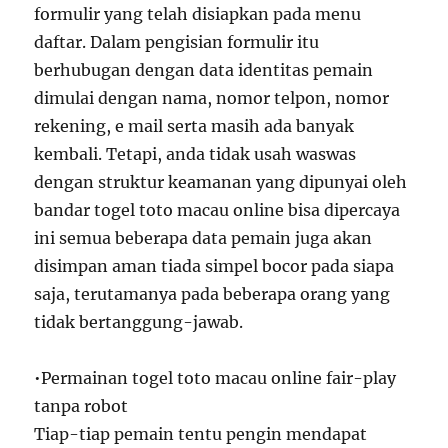
formulir yang telah disiapkan pada menu
daftar. Dalam pengisian formulir itu
berhubugan dengan data identitas pemain
dimulai dengan nama, nomor telpon, nomor
rekening, e mail serta masih ada banyak
kembali. Tetapi, anda tidak usah waswas
dengan struktur keamanan yang dipunyai oleh
bandar togel toto macau online bisa dipercaya
ini semua beberapa data pemain juga akan
disimpan aman tiada simpel bocor pada siapa
saja, terutamanya pada beberapa orang yang
tidak bertanggung-jawab.
•Permainan togel toto macau online fair-play
tanpa robot
Tiap-tiap pemain tentu pengin mendapat