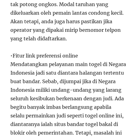
tak potong ongkos. Modal taruhan yang
dikeluarkan oleh pemain lantas condong kecil.
Akan tetapi, anda juga harus pastikan jika
operator yang dipakai mirip bernomor telpon
yang telah didaftarkan.
•Fitur link preferensi online
Mendatangkan pelayanan main togel di Negara
Indonesia jadi satu diantara halangan tertentu
buat bandar. Sebab, dijumpai jika di Negara
Indonesia miliki undang-undang yang larang
seluruh kesibukan berkenaan dengan judi. Ada
begitu banyak imbas berlangsung apabila
selalu permainkan judi seperti togel online ini,
diantaranya ialah situs bandar togel bakal di
blokir oleh pemerintahan. Tetapi, masalah ini