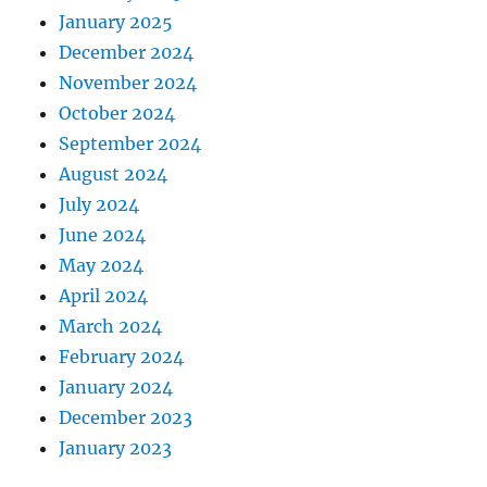
January 2025
December 2024
November 2024
October 2024
September 2024
August 2024
July 2024
June 2024
May 2024
April 2024
March 2024
February 2024
January 2024
December 2023
January 2023