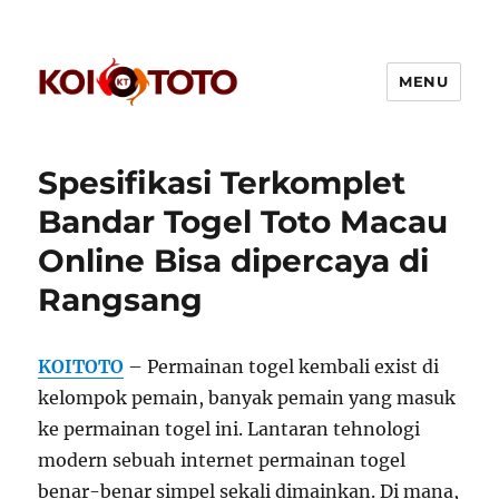
MENU
Freerestaurantcouponsnow
Spesifikasi Terkomplet
Bandar Togel Toto Macau
Online Bisa dipercaya di
Rangsang
KOITOTO
– Permainan togel kembali exist di
kelompok pemain, banyak pemain yang masuk
ke permainan togel ini. Lantaran tehnologi
modern sebuah internet permainan togel
benar-benar simpel sekali dimainkan. Di mana,