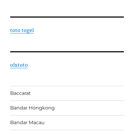
toto togel
olxtoto
Baccarat
Bandar Hongkong
Bandar Macau