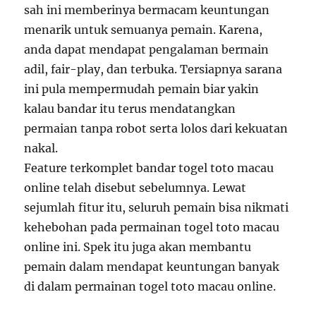
sah ini memberinya bermacam keuntungan
menarik untuk semuanya pemain. Karena,
anda dapat mendapat pengalaman bermain
adil, fair-play, dan terbuka. Tersiapnya sarana
ini pula mempermudah pemain biar yakin
kalau bandar itu terus mendatangkan
permaian tanpa robot serta lolos dari kekuatan
nakal.
Feature terkomplet bandar togel toto macau
online telah disebut sebelumnya. Lewat
sejumlah fitur itu, seluruh pemain bisa nikmati
kehebohan pada permainan togel toto macau
online ini. Spek itu juga akan membantu
pemain dalam mendapat keuntungan banyak
di dalam permainan togel toto macau online.