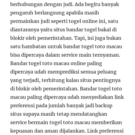
berhubungan dengan judi. Ada begitu banyak
pengaruh berlangsung apabila masih
permainkan judi seperti togel online ini, satu
diantaranya yaitu situs bandar togel bakal di
blokir oleh pemerintahan. Tapi, ini juga bukan
satu hambatan untuk bandar togel toto macau
bisa dipercaya dalam service main ternyaman.
Bandar togel toto macau online paling
dipercaya udah memprediksi semua peluang
yang terjadi, terhitung kalau situs pentingnya
di blokir oleh pemerintahan. Bandar togel toto
macau paling dipercaya udah menyediakan link
preferensi pada jumlah banyak jadi backup
situs supaya masih tetap mendatangkan
service bermain togel toto macau memberikan
kepuasan dan aman dijalankan. Link preferensi