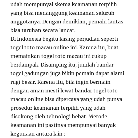
udah mempunyai skema keamanan terpilih
yang bisa menanggung keamanan seluruh
anggotanya. Dengan demikian, pemain lantas
bisa taruhan secara lancar.
Di Indonesia begitu larang perjudian seperti
togel toto macau online ini. Karena itu, buat
memainkan togel toto macau ini cukup
berdampak. Disamping itu, jumlah bandar
togel gadungan juga bikin pemain dapat alami
rugi besar. Karena itu, bila ingin bermain
dengan aman mesti lewat bandar togel toto
macau online bisa dipercaya yang udah punya
prosedur keamanan terpilih yang udah
disokong oleh tehnologi hebat. Metode
keamanan ini pastinya mempunyai banyak
kegunaan antara lain :