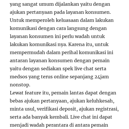
yang sangat umum dijalankan yaitu dengan
ajukan pertanyaan pada layanan konsumen.
Untuk memperoleh keluasaan dalam lakukan
komunikasi dengan cara langsung dengan
layanan konsumen ini perlu wadah untuk
lakukan komunikasi nya. Karena itu, untuk
mempermudah dalam perihal komunikasi ini
antaran layanan konsumen dengan pemain
yaitu dengan sediakan spek live chat serta
medsos yang terus online sepanjang 24jam
nonstop.
Lewat feature itu, pemain lantas dapat dengan
bebas ajukan pertanyaan, ajukan keluhkesah,
minta usul, verifikasi deposit, ajukan registrasi,
serta ada banyak kembali. Live chat ini dapat
menjadi wadah perantara di antara pemain