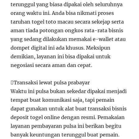
terunggul yang biasa dipakai oleh seluruhnya
orang waktu ini. Anda bisa nikmati proses
taruhan togel toto macau secara sekejap serta
aman tiada potongan ongkos rata-rata bisnis
yang sedang dilakukan memakai e-wallet atau
dompet digital ini ada khusus. Meksipun
demikian, layanan ini bisa dipakai untuk
negosiasi secara aman dan cepat.
Transaksi lewat pulsa prabayar
Waktu ini pulsa bukan sekedar dipakai menjadi
tempat buat komunikasi saja, tapi pemain
dapat gunakan untuk alat buat transaksi bisnis
deposit togel online dengan resmi. Pemakaian
layanan pembayaran pulsa ini berikan begitu
banyak keuntungan terunggul buat pemain.