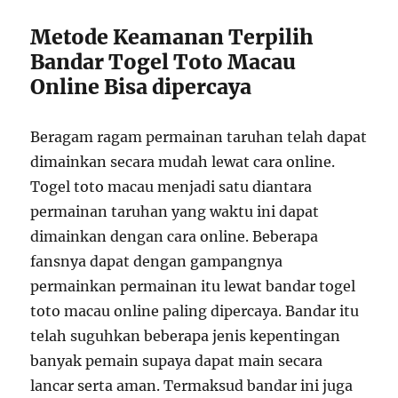
Metode Keamanan Terpilih
Bandar Togel Toto Macau
Online Bisa dipercaya
Beragam ragam permainan taruhan telah dapat
dimainkan secara mudah lewat cara online.
Togel toto macau menjadi satu diantara
permainan taruhan yang waktu ini dapat
dimainkan dengan cara online. Beberapa
fansnya dapat dengan gampangnya
permainkan permainan itu lewat bandar togel
toto macau online paling dipercaya. Bandar itu
telah suguhkan beberapa jenis kepentingan
banyak pemain supaya dapat main secara
lancar serta aman. Termaksud bandar ini juga