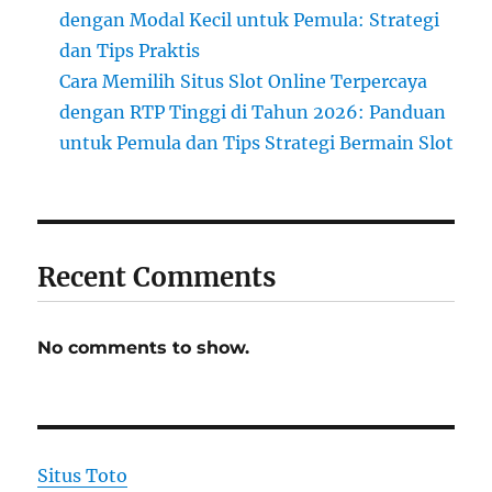
dengan Modal Kecil untuk Pemula: Strategi
dan Tips Praktis
Cara Memilih Situs Slot Online Terpercaya
dengan RTP Tinggi di Tahun 2026: Panduan
untuk Pemula dan Tips Strategi Bermain Slot
Recent Comments
No comments to show.
Situs Toto