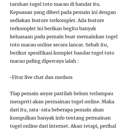
taruhan togel toto macau di bandar itu.
Kepuasan yang diberi pada pemain ini dengan
sediakan feature terkomplet. Ada feature
terkomplet ini berikan begitu banyak
keluasaan pada pemain buat memainkan togel
toto macau online secara lancar. Sebab itu,
berikut spesifikasi komplet bandar togel toto
macau paling dipercaya ialah :
•Fitur live chat dan medsos
Tiap pemain anyar pastilah belum terlampau
mengerti akan permainan togel online. Maka
dari itu, rata-rata beberapa pemain akan
kumpulkan banyak info tentang permainan
togel online dari internet. Akan tetapi, perihal