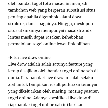
oleh bandar togel toto macau ini menjadi
tambahan web yang berperan substitusi situs
penting apabila digembok, alami down
struktur, dan sebagainya. Hingga, meskipun
situs utamannya mempunyai masalah anda
lantas masih dapat rasakan kehebohan
permainkan togel online lewat link pilihan.
•Fitur live draw online
Live draw adalah salah satunya feature yang
kerap disajikan oleh bandar togel online sah di
dunia. Peranan dari live draw ini ialah selaku
alat untuk tampilkan result perkiraan teranyar
yang dikeluarkan oleh masing-masing pasaran
togel online. Adanya spesifikasi live draw di
tiap bandar togel online sah ini berikan