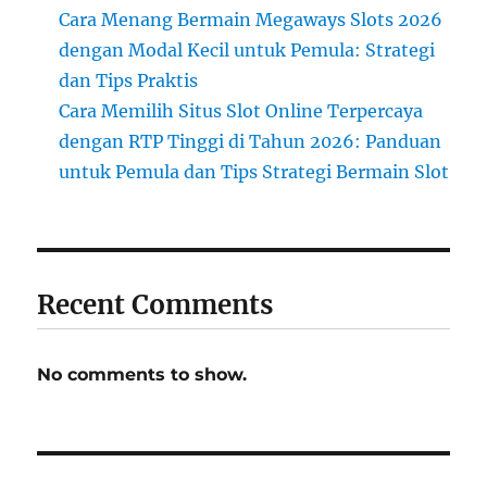
Cara Menang Bermain Megaways Slots 2026
dengan Modal Kecil untuk Pemula: Strategi
dan Tips Praktis
Cara Memilih Situs Slot Online Terpercaya
dengan RTP Tinggi di Tahun 2026: Panduan
untuk Pemula dan Tips Strategi Bermain Slot
Recent Comments
No comments to show.