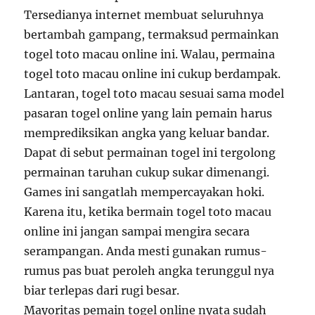
Tersedianya internet membuat seluruhnya
bertambah gampang, termaksud permainkan
togel toto macau online ini. Walau, permaina
togel toto macau online ini cukup berdampak.
Lantaran, togel toto macau sesuai sama model
pasaran togel online yang lain pemain harus
memprediksikan angka yang keluar bandar.
Dapat di sebut permainan togel ini tergolong
permainan taruhan cukup sukar dimenangi.
Games ini sangatlah mempercayakan hoki.
Karena itu, ketika bermain togel toto macau
online ini jangan sampai mengira secara
serampangan. Anda mesti gunakan rumus-
rumus pas buat peroleh angka terunggul nya
biar terlepas dari rugi besar.
Mayoritas pemain togel online nyata sudah