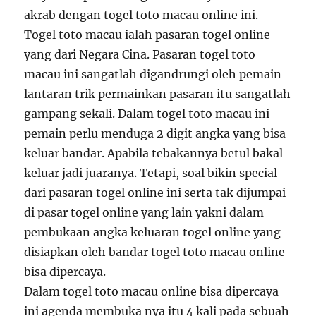
akrab dengan togel toto macau online ini.
Togel toto macau ialah pasaran togel online
yang dari Negara Cina. Pasaran togel toto
macau ini sangatlah digandrungi oleh pemain
lantaran trik permainkan pasaran itu sangatlah
gampang sekali. Dalam togel toto macau ini
pemain perlu menduga 2 digit angka yang bisa
keluar bandar. Apabila tebakannya betul bakal
keluar jadi juaranya. Tetapi, soal bikin special
dari pasaran togel online ini serta tak dijumpai
di pasar togel online yang lain yakni dalam
pembukaan angka keluaran togel online yang
disiapkan oleh bandar togel toto macau online
bisa dipercaya.
Dalam togel toto macau online bisa dipercaya
ini agenda membuka nya itu 4 kali pada sebuah