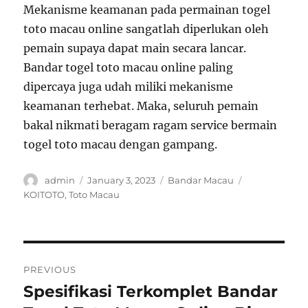
Mekanisme keamanan pada permainan togel
toto macau online sangatlah diperlukan oleh
pemain supaya dapat main secara lancar.
Bandar togel toto macau online paling
dipercaya juga udah miliki mekanisme
keamanan terhebat. Maka, seluruh pemain
bakal nikmati beragam ragam service bermain
togel toto macau dengan gampang.
Author
Posted
Categories
Tags
admin
January 3, 2023
Bandar Macau
on
KOITOTO
,
Toto Macau
Post
PREVIOUS
navigation
Spesifikasi Terkomplet Bandar
Previous