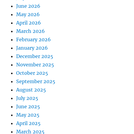
June 2026
May 2026
April 2026
March 2026
February 2026
January 2026
December 2025
November 2025
October 2025
September 2025
August 2025
July 2025
June 2025
May 2025
April 2025
March 2025