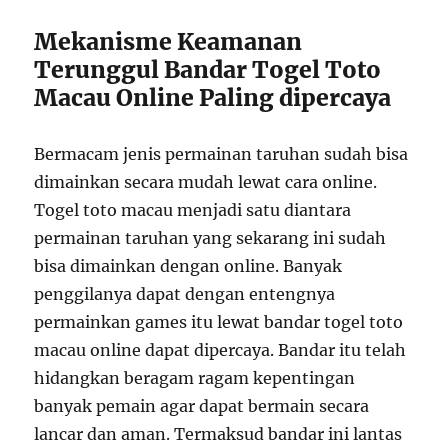
Mekanisme Keamanan
Terunggul Bandar Togel Toto
Macau Online Paling dipercaya
Bermacam jenis permainan taruhan sudah bisa
dimainkan secara mudah lewat cara online.
Togel toto macau menjadi satu diantara
permainan taruhan yang sekarang ini sudah
bisa dimainkan dengan online. Banyak
penggilanya dapat dengan entengnya
permainkan games itu lewat bandar togel toto
macau online dapat dipercaya. Bandar itu telah
hidangkan beragam ragam kepentingan
banyak pemain agar dapat bermain secara
lancar dan aman. Termaksud bandar ini lantas