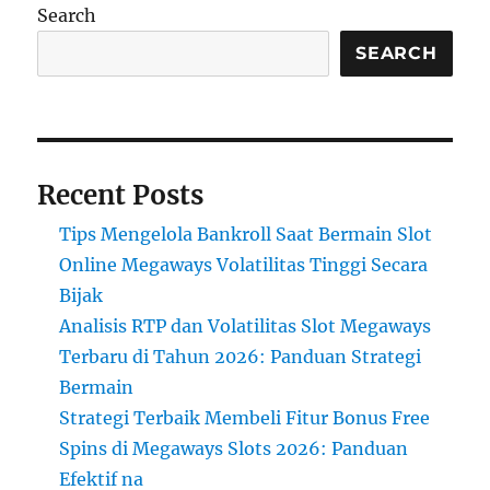
Search
SEARCH
Recent Posts
Tips Mengelola Bankroll Saat Bermain Slot
Online Megaways Volatilitas Tinggi Secara
Bijak
Analisis RTP dan Volatilitas Slot Megaways
Terbaru di Tahun 2026: Panduan Strategi
Bermain
Strategi Terbaik Membeli Fitur Bonus Free
Spins di Megaways Slots 2026: Panduan
Efektif na