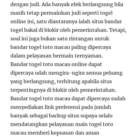
dengan judi. Ada banyak efek berlangsung bila
masih tetap permainkan judi seperti togel
online ini, satu diantaranya ialah situs bandar
togel bakal di blokir oleh pemerintahan. Tetapi,
soal ini juga bukan satu rintangan untuk
bandar togel toto macau paling dipercaya
dalam pelayanan bermain ternyaman.
Bandar togel toto macau online dapat
dipercaya udah mengira-ngira semua peluang
yang berlangsung, terhitung apabila situs
terpentingnya di blokir oleh pemerintahan.
Bandar togel toto macau dapat dipercaya sudah
menyediakan link preferensi pada jumlah
banyak sebagai backup situs supaya selalu
mendatangkan pelayanan main togel toto
macau memberi kepuasan dan aman