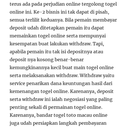
terus ada pada perjudian online tergolong togel
online ini. Ke-2 bisnis ini tak dapat di pisah,
semua terlilit keduanya. Bila pemain membayar
deposit udah ditetapkan pemain itu dapat
memainkan togel online serta mempunyai
kesempatan buat lakukan withdraw. Tapi,
apabila pemain itu tak isi depositnya atau
deposit nya kosong benar-benar
kemungkinannya kecil buat main togel online
serta melaksanakan withdraw. Withdraw yaitu
service penarikan dana keuntungan hasil dari
kemenangan togel online. Karenanya, deposit
serta withdraw ini ialah negosiasi yang paling
penting sekali di permainan togel online.
Karenanya, bandar togel toto macau online
juga udah persiapkan langkah pembayaran