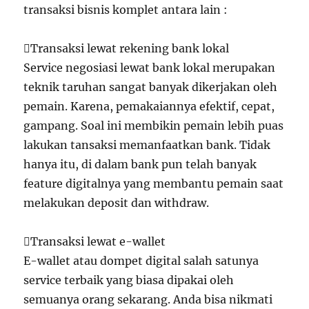
transaksi bisnis komplet antara lain :
Transaksi lewat rekening bank lokal
Service negosiasi lewat bank lokal merupakan
teknik taruhan sangat banyak dikerjakan oleh
pemain. Karena, pemakaiannya efektif, cepat,
gampang. Soal ini membikin pemain lebih puas
lakukan tansaksi memanfaatkan bank. Tidak
hanya itu, di dalam bank pun telah banyak
feature digitalnya yang membantu pemain saat
melakukan deposit dan withdraw.
Transaksi lewat e-wallet
E-wallet atau dompet digital salah satunya
service terbaik yang biasa dipakai oleh
semuanya orang sekarang. Anda bisa nikmati