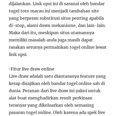
dijalankan. Link opsi ini di saranai oleh bandar
togel toto macau ini menjadi tambahan site
yang berperan substitusi situs penting apabila
di-stop, alami down mekanisme, dan lain-lain.
Maka dari itu, meskipun situs utamannya
memiliki masalah anda juga masih dapat
rasakan serunya permainkan togel online lewat
link opsi.
•Fitur live draw online
Live draw adalah satu diantaranya feature yang
kerap disajikan oleh bandar togel online sah di
dunia. Peranan dari live draw ini yakni untuk
alat buat menghadirkan result perkiraan
teranyar yang dikeluarkan oleh semasing
pasaran togel online. Oleh karena ada spek live