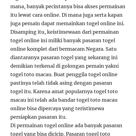
mana, banyak pecintanya bisa akses permainan
itu lewat cara online. Di mana juga serta kapan
juga pemain dapat memainkan togel online ini.
Disamping itu, keistimewaan dari permainan
togel online ini miliki banyak pasaran togel
online komplet dari bermacam Negara. Satu
diantaranya pasaran togel yang sekarang ini
demikian terkenal di golongan pemain yakni
togel toto macau. Buat penggila togel online
pastinya telah tidak asing dengan pasaran
togel itu. Karena amat popularnya togel toto
macau ini telah ada bandar togel toto macau
online bisa dipercaya yang teristimewa
persiapkan pasaran itu.
Di permainan togel online ada banyak pasaran
togel yang bisa dicicip. Pasaran togel toto