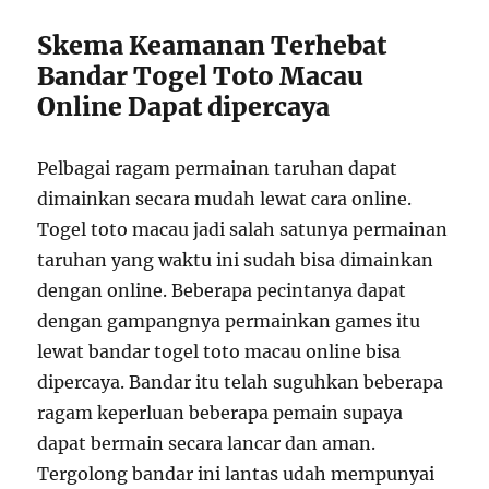
Skema Keamanan Terhebat
Bandar Togel Toto Macau
Online Dapat dipercaya
Pelbagai ragam permainan taruhan dapat
dimainkan secara mudah lewat cara online.
Togel toto macau jadi salah satunya permainan
taruhan yang waktu ini sudah bisa dimainkan
dengan online. Beberapa pecintanya dapat
dengan gampangnya permainkan games itu
lewat bandar togel toto macau online bisa
dipercaya. Bandar itu telah suguhkan beberapa
ragam keperluan beberapa pemain supaya
dapat bermain secara lancar dan aman.
Tergolong bandar ini lantas udah mempunyai