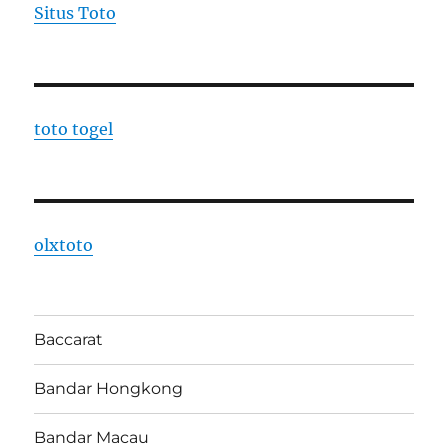
Situs Toto
toto togel
olxtoto
Baccarat
Bandar Hongkong
Bandar Macau