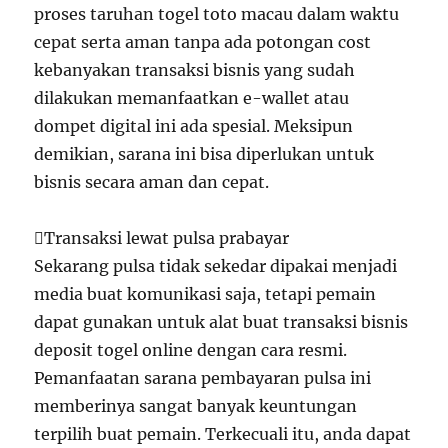
proses taruhan togel toto macau dalam waktu
cepat serta aman tanpa ada potongan cost
kebanyakan transaksi bisnis yang sudah
dilakukan memanfaatkan e-wallet atau
dompet digital ini ada spesial. Meksipun
demikian, sarana ini bisa diperlukan untuk
bisnis secara aman dan cepat.
Transaksi lewat pulsa prabayar
Sekarang pulsa tidak sekedar dipakai menjadi
media buat komunikasi saja, tetapi pemain
dapat gunakan untuk alat buat transaksi bisnis
deposit togel online dengan cara resmi.
Pemanfaatan sarana pembayaran pulsa ini
memberinya sangat banyak keuntungan
terpilih buat pemain. Terkecuali itu, anda dapat