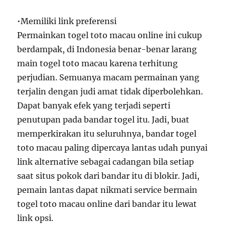
•Memiliki link preferensi
Permainkan togel toto macau online ini cukup
berdampak, di Indonesia benar-benar larang
main togel toto macau karena terhitung
perjudian. Semuanya macam permainan yang
terjalin dengan judi amat tidak diperbolehkan.
Dapat banyak efek yang terjadi seperti
penutupan pada bandar togel itu. Jadi, buat
memperkirakan itu seluruhnya, bandar togel
toto macau paling dipercaya lantas udah punyai
link alternative sebagai cadangan bila setiap
saat situs pokok dari bandar itu di blokir. Jadi,
pemain lantas dapat nikmati service bermain
togel toto macau online dari bandar itu lewat
link opsi.