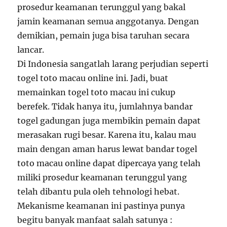
prosedur keamanan terunggul yang bakal
jamin keamanan semua anggotanya. Dengan
demikian, pemain juga bisa taruhan secara
lancar.
Di Indonesia sangatlah larang perjudian seperti
togel toto macau online ini. Jadi, buat
memainkan togel toto macau ini cukup
berefek. Tidak hanya itu, jumlahnya bandar
togel gadungan juga membikin pemain dapat
merasakan rugi besar. Karena itu, kalau mau
main dengan aman harus lewat bandar togel
toto macau online dapat dipercaya yang telah
miliki prosedur keamanan terunggul yang
telah dibantu pula oleh tehnologi hebat.
Mekanisme keamanan ini pastinya punya
begitu banyak manfaat salah satunya :