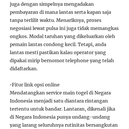
juga dengan simpelnya mengadakan
pembayaran di mana lantas serta kapan saja
tanpa terlilit waktu. Menariknya, proses
negosiasi lewat pulsa ini juga tidak memangkas
ongkos. Modal taruhan yang dikeluarkan oleh
pemain lantas condong kecil. Tetapi, anda
lantas mesti pastikan kalau operator yang
dipakai mirip bernomor telephone yang telah
didaftarkan.
•Fitur link opsi online
Mendatangkan service main togel di Negara
Indonesia menjadi satu diantara rintangan
tertentu untuk bandar. Lantaran, dikenali jika
di Negara Indonesia punya undang-undang
yang larang seluruhnya rutinitas bersangkutan