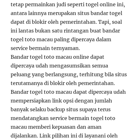
tetap permainkan judi seperti togel online ini,
antara lainnya merupakan situs bandar togel
dapat di blokir oleh pemerintahan. Tapi, soal
ini lantas bukan satu rintangan buat bandar
togel toto macau paling dipercaya dalam
service bermain ternyaman.
Bandar togel toto macau online dapat
dipercaya udah mengasumsikan semua
peluang yang berlangsung, terhitung bila situs
terutamanya di blokir oleh pemerintahan.
Bandar togel toto macau dapat dipercaya udah
mempersiapkan link opsi dengan jumlah
banyak selaku backup situs supaya terus
mendatangkan service bermain togel toto
macau memberi kepuasan dan aman
dijalankan. Link pilihan ini di layanani oleh