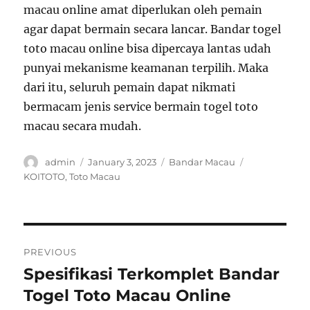
macau online amat diperlukan oleh pemain
agar dapat bermain secara lancar. Bandar togel
toto macau online bisa dipercaya lantas udah
punyai mekanisme keamanan terpilih. Maka
dari itu, seluruh pemain dapat nikmati
bermacam jenis service bermain togel toto
macau secara mudah.
Author
Posted
Categories
Tags
admin
January 3, 2023
Bandar Macau
on
KOITOTO
,
Toto Macau
Post
PREVIOUS
navigation
Spesifikasi Terkomplet Bandar
Previous
post:
Togel Toto Macau Online