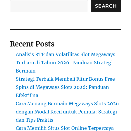
SEARCH
Recent Posts
Analisis RTP dan Volatilitas Slot Megaways
Terbaru di Tahun 2026: Panduan Strategi
Bermain
Strategi Terbaik Membeli Fitur Bonus Free
Spins di Megaways Slots 2026: Panduan
Efektif na
Cara Menang Bermain Megaways Slots 2026
dengan Modal Kecil untuk Pemula: Strategi
dan Tips Praktis
Cara Memilih Situs Slot Online Terpercaya