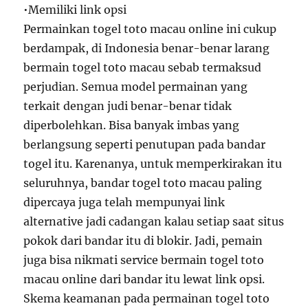
•Memiliki link opsi
Permainkan togel toto macau online ini cukup
berdampak, di Indonesia benar-benar larang
bermain togel toto macau sebab termaksud
perjudian. Semua model permainan yang
terkait dengan judi benar-benar tidak
diperbolehkan. Bisa banyak imbas yang
berlangsung seperti penutupan pada bandar
togel itu. Karenanya, untuk memperkirakan itu
seluruhnya, bandar togel toto macau paling
dipercaya juga telah mempunyai link
alternative jadi cadangan kalau setiap saat situs
pokok dari bandar itu di blokir. Jadi, pemain
juga bisa nikmati service bermain togel toto
macau online dari bandar itu lewat link opsi.
Skema keamanan pada permainan togel toto