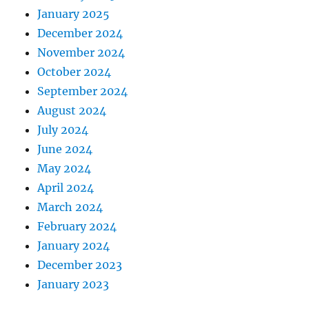
January 2025
December 2024
November 2024
October 2024
September 2024
August 2024
July 2024
June 2024
May 2024
April 2024
March 2024
February 2024
January 2024
December 2023
January 2023