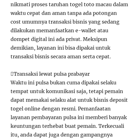
nikmati proses taruhan togel toto macau dalam
waktu cepat dan aman tanpa ada potongan
cost umumnya transaksi bisnis yang sedang
dilakukan memanfaatkan e-wallet atau
dompet digital ini ada privat. Meksipun
demikian, layanan ini bisa dipakai untuk
transaksi bisnis secara aman serta cepat.
Transaksi lewat pulsa prabayar
Waktu ini pulsa bukan cuma dipakai selaku
tempat untuk komunikasi saja, tetapi pemain
dapat memakai selaku alat untuk bisnis deposit
togel online dengan resmi. Pemanfaatan
layanan pembayaran pulsa ini memberi banyak
keuntungan terhebat buat pemain. Terkecuali
itu, anda dapat juga dengan gampangnya