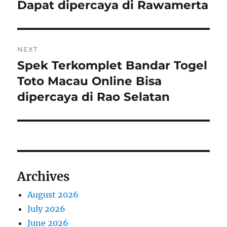
Dapat dipercaya di Rawamerta
NEXT
Spek Terkomplet Bandar Togel
Next
post:
Toto Macau Online Bisa
dipercaya di Rao Selatan
Archives
August 2026
July 2026
June 2026