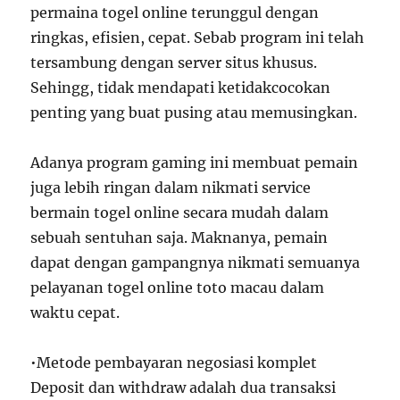
permaina togel online terunggul dengan
ringkas, efisien, cepat. Sebab program ini telah
tersambung dengan server situs khusus.
Sehingg, tidak mendapati ketidakcocokan
penting yang buat pusing atau memusingkan.
Adanya program gaming ini membuat pemain
juga lebih ringan dalam nikmati service
bermain togel online secara mudah dalam
sebuah sentuhan saja. Maknanya, pemain
dapat dengan gampangnya nikmati semuanya
pelayanan togel online toto macau dalam
waktu cepat.
•Metode pembayaran negosiasi komplet
Deposit dan withdraw adalah dua transaksi