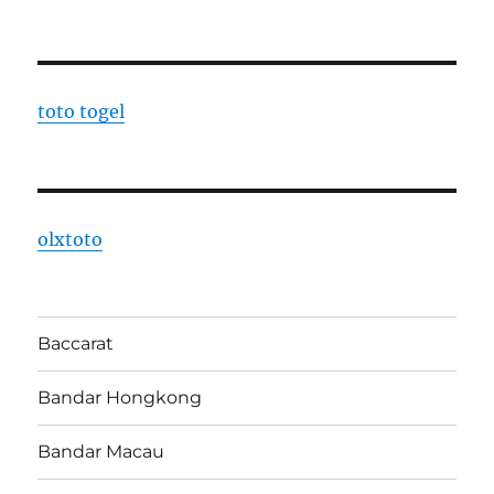
toto togel
olxtoto
Baccarat
Bandar Hongkong
Bandar Macau