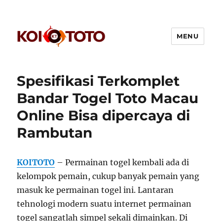
MENU
Freerestaurantcouponsnow
Spesifikasi Terkomplet
Bandar Togel Toto Macau
Online Bisa dipercaya di
Rambutan
KOITOTO
– Permainan togel kembali ada di
kelompok pemain, cukup banyak pemain yang
masuk ke permainan togel ini. Lantaran
tehnologi modern suatu internet permainan
togel sangatlah simpel sekali dimainkan. Di