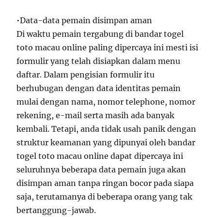
•Data-data pemain disimpan aman
Di waktu pemain tergabung di bandar togel
toto macau online paling dipercaya ini mesti isi
formulir yang telah disiapkan dalam menu
daftar. Dalam pengisian formulir itu
berhubugan dengan data identitas pemain
mulai dengan nama, nomor telephone, nomor
rekening, e-mail serta masih ada banyak
kembali. Tetapi, anda tidak usah panik dengan
struktur keamanan yang dipunyai oleh bandar
togel toto macau online dapat dipercaya ini
seluruhnya beberapa data pemain juga akan
disimpan aman tanpa ringan bocor pada siapa
saja, terutamanya di beberapa orang yang tak
bertanggung-jawab.