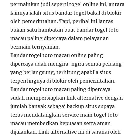
permainkan judi seperti togel online ini, antara
lainnya ialah situs bandar togel bakal di blokir
oleh pemerintahan. Tapi, perihal ini lantas
bukan satu hambatan buat bandar togel toto
macau paling dipercaya dalam pelayanan
bermain ternyaman.
Bandar togel toto macau online paling
dipercaya udah mengira-ngira semua peluang
yang berlangsung, terhitung apabila situs
terpentingnya di blokir oleh pemerintahan.
Bandar togel toto macau paling dipercaya
sudah mempersiapkan link alternative dengan
jumlah banyak sebagai backup situs supaya
terus mendatangkan service main togel toto
macau memberikan kepuasan serta aman
dijalankan. Link alternative ini di saranai oleh