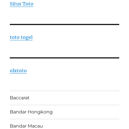
Situs Toto
toto togel
olxtoto
Baccarat
Bandar Hongkong
Bandar Macau