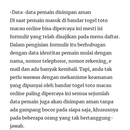
•Data-data pemain disimpan aman
Di saat pemain masuk di bandar togel toto
macau online bisa dipercaya ini mesti isi
formulir yang telah disajikan pada menu daftar.
Dalam pengisian formulir itu berhubugan
dengan data identitas pemain mulai dengan
nama, nomor telephone, nomor rekening, e
mail dan ada banyak kembali. Tapi, anda tak
perlu waswas dengan mekanisme keamanan
yang dipunyai oleh bandar togel toto macau
online paling dipercaya ini semua sejumlah
data pemain juga akan disimpan aman tanpa
ada gampang bocor pada siapa saja, khususnya
pada beberapa orang yang tak bertanggung-
jawab.