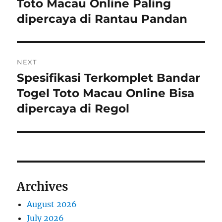
post:
Toto Macau Online Paling
dipercaya di Rantau Pandan
NEXT
Spesifikasi Terkomplet Bandar
Next
post:
Togel Toto Macau Online Bisa
dipercaya di Regol
Archives
August 2026
July 2026