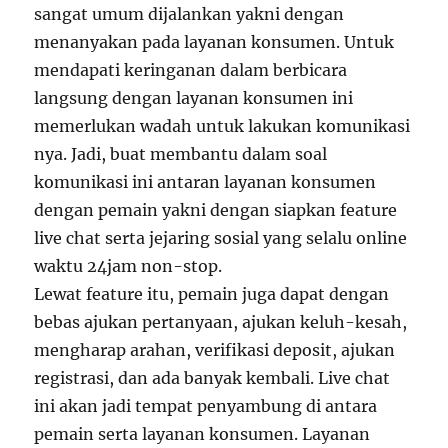
sangat umum dijalankan yakni dengan
menanyakan pada layanan konsumen. Untuk
mendapati keringanan dalam berbicara
langsung dengan layanan konsumen ini
memerlukan wadah untuk lakukan komunikasi
nya. Jadi, buat membantu dalam soal
komunikasi ini antaran layanan konsumen
dengan pemain yakni dengan siapkan feature
live chat serta jejaring sosial yang selalu online
waktu 24jam non-stop.
Lewat feature itu, pemain juga dapat dengan
bebas ajukan pertanyaan, ajukan keluh-kesah,
mengharap arahan, verifikasi deposit, ajukan
registrasi, dan ada banyak kembali. Live chat
ini akan jadi tempat penyambung di antara
pemain serta layanan konsumen. Layanan