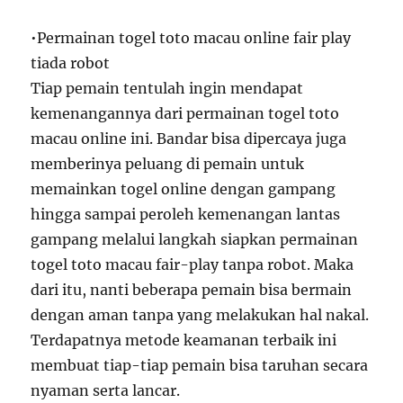
•Permainan togel toto macau online fair play
tiada robot
Tiap pemain tentulah ingin mendapat
kemenangannya dari permainan togel toto
macau online ini. Bandar bisa dipercaya juga
memberinya peluang di pemain untuk
memainkan togel online dengan gampang
hingga sampai peroleh kemenangan lantas
gampang melalui langkah siapkan permainan
togel toto macau fair-play tanpa robot. Maka
dari itu, nanti beberapa pemain bisa bermain
dengan aman tanpa yang melakukan hal nakal.
Terdapatnya metode keamanan terbaik ini
membuat tiap-tiap pemain bisa taruhan secara
nyaman serta lancar.