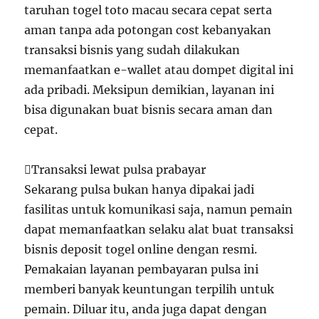
taruhan togel toto macau secara cepat serta
aman tanpa ada potongan cost kebanyakan
transaksi bisnis yang sudah dilakukan
memanfaatkan e-wallet atau dompet digital ini
ada pribadi. Meksipun demikian, layanan ini
bisa digunakan buat bisnis secara aman dan
cepat.
Transaksi lewat pulsa prabayar
Sekarang pulsa bukan hanya dipakai jadi
fasilitas untuk komunikasi saja, namun pemain
dapat memanfaatkan selaku alat buat transaksi
bisnis deposit togel online dengan resmi.
Pemakaian layanan pembayaran pulsa ini
memberi banyak keuntungan terpilih untuk
pemain. Diluar itu, anda juga dapat dengan