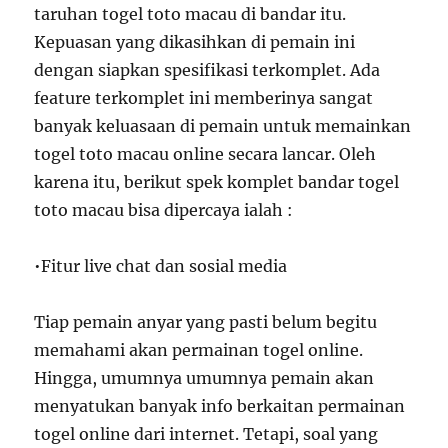
taruhan togel toto macau di bandar itu.
Kepuasan yang dikasihkan di pemain ini
dengan siapkan spesifikasi terkomplet. Ada
feature terkomplet ini memberinya sangat
banyak keluasaan di pemain untuk memainkan
togel toto macau online secara lancar. Oleh
karena itu, berikut spek komplet bandar togel
toto macau bisa dipercaya ialah :
•Fitur live chat dan sosial media
Tiap pemain anyar yang pasti belum begitu
memahami akan permainan togel online.
Hingga, umumnya umumnya pemain akan
menyatukan banyak info berkaitan permainan
togel online dari internet. Tetapi, soal yang