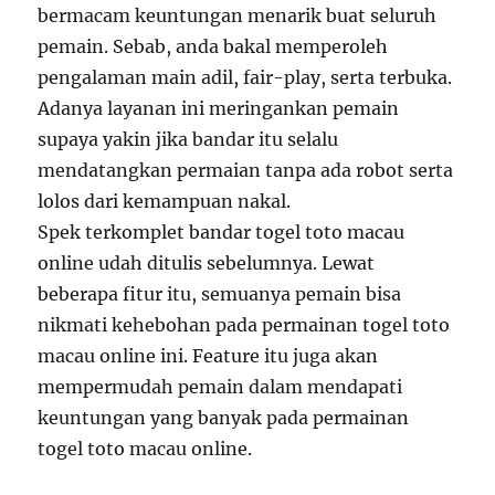
bermacam keuntungan menarik buat seluruh
pemain. Sebab, anda bakal memperoleh
pengalaman main adil, fair-play, serta terbuka.
Adanya layanan ini meringankan pemain
supaya yakin jika bandar itu selalu
mendatangkan permaian tanpa ada robot serta
lolos dari kemampuan nakal.
Spek terkomplet bandar togel toto macau
online udah ditulis sebelumnya. Lewat
beberapa fitur itu, semuanya pemain bisa
nikmati kehebohan pada permainan togel toto
macau online ini. Feature itu juga akan
mempermudah pemain dalam mendapati
keuntungan yang banyak pada permainan
togel toto macau online.