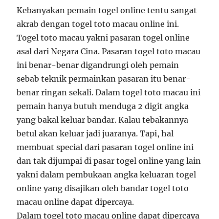
Kebanyakan pemain togel online tentu sangat
akrab dengan togel toto macau online ini.
Togel toto macau yakni pasaran togel online
asal dari Negara Cina. Pasaran togel toto macau
ini benar-benar digandrungi oleh pemain
sebab teknik permainkan pasaran itu benar-
benar ringan sekali. Dalam togel toto macau ini
pemain hanya butuh menduga 2 digit angka
yang bakal keluar bandar. Kalau tebakannya
betul akan keluar jadi juaranya. Tapi, hal
membuat special dari pasaran togel online ini
dan tak dijumpai di pasar togel online yang lain
yakni dalam pembukaan angka keluaran togel
online yang disajikan oleh bandar togel toto
macau online dapat dipercaya.
Dalam togel toto macau online dapat dipercaya