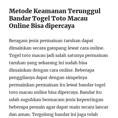
Metode Keamanan Terunggul
Bandar Togel Toto Macau
Online Bisa dipercaya
Beragam jenis permainan taruhan dapat
dimainkan secara gampang lewat cara online.
Togel toto macau jadi salah satunya permainan
taruhan yang sekarang ini sudah bisa
dimainkan dengan cara online. Beberapa
penggilanya dapat dengan simpelnya
permainkan permainan itu lewat bandar togel
toto macau online bisa dipercaya. Bandar itu
udah suguhkan bermacam jenis kepentingan
beberapa pemain agar dapat main secara lancar
dan aman. Tergolong bandar ini juga telah