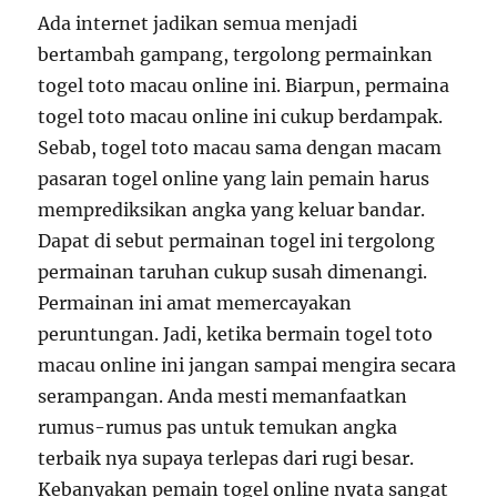
Ada internet jadikan semua menjadi
bertambah gampang, tergolong permainkan
togel toto macau online ini. Biarpun, permaina
togel toto macau online ini cukup berdampak.
Sebab, togel toto macau sama dengan macam
pasaran togel online yang lain pemain harus
memprediksikan angka yang keluar bandar.
Dapat di sebut permainan togel ini tergolong
permainan taruhan cukup susah dimenangi.
Permainan ini amat memercayakan
peruntungan. Jadi, ketika bermain togel toto
macau online ini jangan sampai mengira secara
serampangan. Anda mesti memanfaatkan
rumus-rumus pas untuk temukan angka
terbaik nya supaya terlepas dari rugi besar.
Kebanyakan pemain togel online nyata sangat