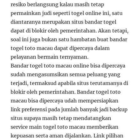
resiko berlangsung kalau masih tetap
permainkan judi seperti togel online ini, satu
diantaranya merupakan situs bandar togel
dapat di blokir oleh pemerintahan. Akan tetapi,
soal ini juga bukan satu hambatan buat bandar
togel toto macau dapat dipercaya dalam
pelayanan bermain ternyaman.
Bandar togel toto macau online bisa dipercaya
sudah mengasumsikan semua peluang yang
terjadi, termaksud apabila situs terutamanya di
blokir oleh pemerintahan. Bandar togel toto
macau bisa dipercaya udah mempersiapkan
link preferensi pada jumlah banyak jadi backup
situs supaya masih tetap mendatangkan
service main togel toto macau memberikan
kepuasan serta aman dijalankan. Link pilihan