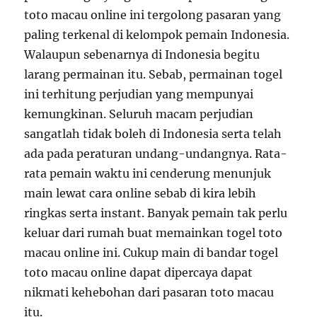
toto macau online ini tergolong pasaran yang
paling terkenal di kelompok pemain Indonesia.
Walaupun sebenarnya di Indonesia begitu
larang permainan itu. Sebab, permainan togel
ini terhitung perjudian yang mempunyai
kemungkinan. Seluruh macam perjudian
sangatlah tidak boleh di Indonesia serta telah
ada pada peraturan undang-undangnya. Rata-
rata pemain waktu ini cenderung menunjuk
main lewat cara online sebab di kira lebih
ringkas serta instant. Banyak pemain tak perlu
keluar dari rumah buat memainkan togel toto
macau online ini. Cukup main di bandar togel
toto macau online dapat dipercaya dapat
nikmati kehebohan dari pasaran toto macau
itu.