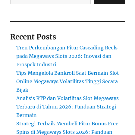
Recent Posts
Tren Perkembangan Fitur Cascading Reels
pada Megaways Slots 2026: Inovasi dan
Prospek Industri
Tips Mengelola Bankroll Saat Bermain Slot
Online Megaways Volatilitas Tinggi Secara
Bijak
Analisis RTP dan Volatilitas Slot Megaways
Terbaru di Tahun 2026: Panduan Strategi
Bermain
Strategi Terbaik Membeli Fitur Bonus Free
Spins di Megaways Slots 2026: Panduan