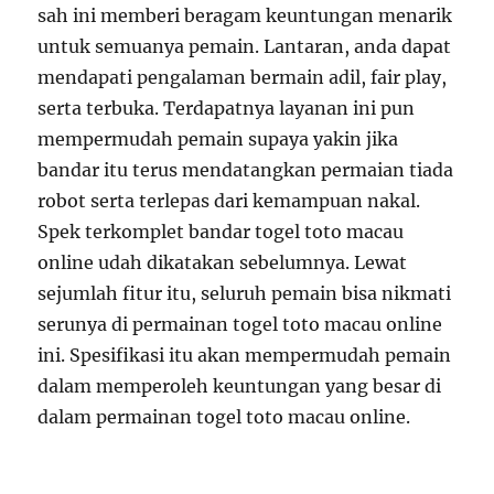
sah ini memberi beragam keuntungan menarik
untuk semuanya pemain. Lantaran, anda dapat
mendapati pengalaman bermain adil, fair play,
serta terbuka. Terdapatnya layanan ini pun
mempermudah pemain supaya yakin jika
bandar itu terus mendatangkan permaian tiada
robot serta terlepas dari kemampuan nakal.
Spek terkomplet bandar togel toto macau
online udah dikatakan sebelumnya. Lewat
sejumlah fitur itu, seluruh pemain bisa nikmati
serunya di permainan togel toto macau online
ini. Spesifikasi itu akan mempermudah pemain
dalam memperoleh keuntungan yang besar di
dalam permainan togel toto macau online.