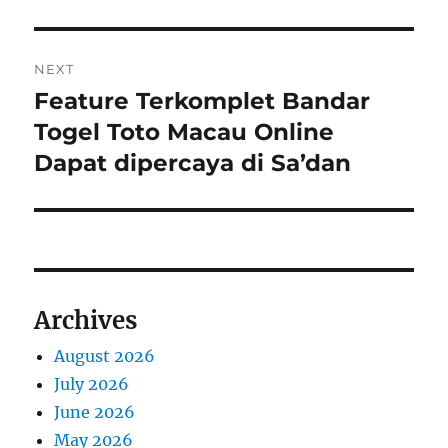
NEXT
Feature Terkomplet Bandar
Next
post:
Togel Toto Macau Online
Dapat dipercaya di Sa’dan
Archives
August 2026
July 2026
June 2026
May 2026