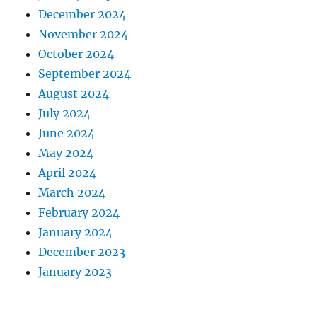
December 2024
November 2024
October 2024
September 2024
August 2024
July 2024
June 2024
May 2024
April 2024
March 2024
February 2024
January 2024
December 2023
January 2023