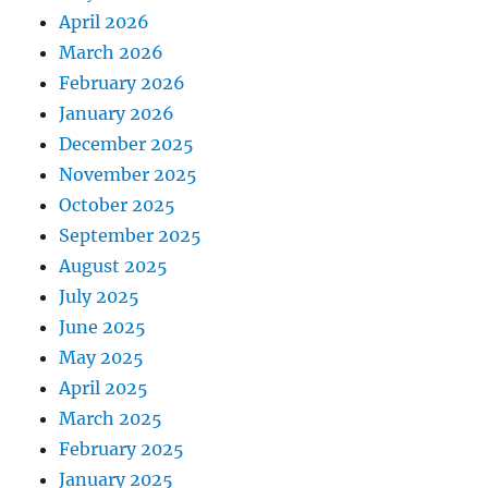
April 2026
March 2026
February 2026
January 2026
December 2025
November 2025
October 2025
September 2025
August 2025
July 2025
June 2025
May 2025
April 2025
March 2025
February 2025
January 2025