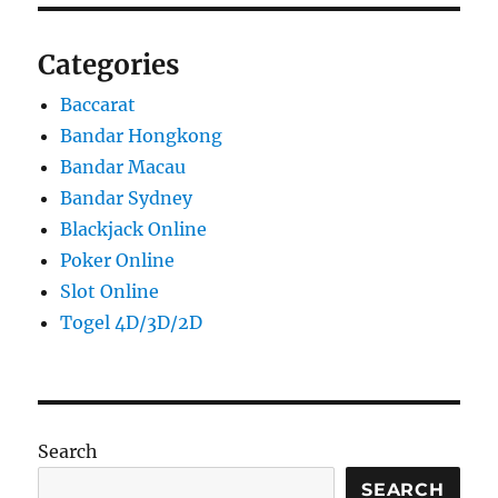
Categories
Baccarat
Bandar Hongkong
Bandar Macau
Bandar Sydney
Blackjack Online
Poker Online
Slot Online
Togel 4D/3D/2D
Search
SEARCH