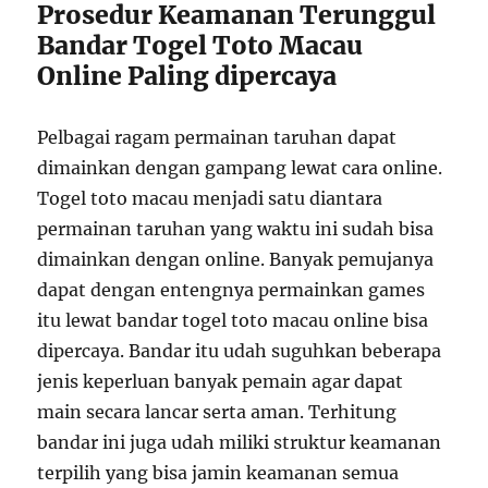
Prosedur Keamanan Terunggul
Bandar Togel Toto Macau
Online Paling dipercaya
Pelbagai ragam permainan taruhan dapat
dimainkan dengan gampang lewat cara online.
Togel toto macau menjadi satu diantara
permainan taruhan yang waktu ini sudah bisa
dimainkan dengan online. Banyak pemujanya
dapat dengan entengnya permainkan games
itu lewat bandar togel toto macau online bisa
dipercaya. Bandar itu udah suguhkan beberapa
jenis keperluan banyak pemain agar dapat
main secara lancar serta aman. Terhitung
bandar ini juga udah miliki struktur keamanan
terpilih yang bisa jamin keamanan semua