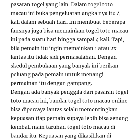
pasaran togel yang lain. Dalam togel toto
macau ini buka pengeluaran angka nya itu 4
kali dalam sebuah hari. Ini membuat beberapa
fansnya juga bisa memainkan togel toto macau
ini pada suatu hari hingga sampai 4 kali. Tapi,
bila pemain itu ingin memainkan 1 atau 2x
lantas itu tidak jadi permasalahan. Dengan
skedul pembukaan yang banyak ini berikan
peluang pada pemain untuk menangi
permainan itu dengan gampang.
Dengan ada banyak penggila dari pasaran togel
toto macau ini, bandar togel toto macau online
bisa dipercaya lantas selalu mementingkan
kepuasan tiap pemain supaya lebih bisa senang
kembali main taruhan togel toto macau di
bandar itu. Kepuasan yang dikasihkan di