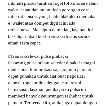
nikmati proses taruhan togel toto macau dalam
waktu cepat dan aman tiada potongan cost
rata-rata bisnis yang telah dilakukan memakai
e-wallet atau dompet digital ini ada
teristimewa. Meksipun demikian, layanan ini
bisa diperlukan buat transaksi bisnis secara
aman serta cepat.
Transaksi lewat pulsa prabayar
Sekarang pulsa bukan sekedar dipakai sebagai
media buat komunikasi saja, namun pemain
dapat gunakan untuk alat buat negosiasi
deposit togel online dengan cara resmi.
Pemakaian layanan pembayaran pulsa ini
memberi banyak keuntungan terhebat untuk
pemain. Terkecuali itu, anda juga dapat dengan