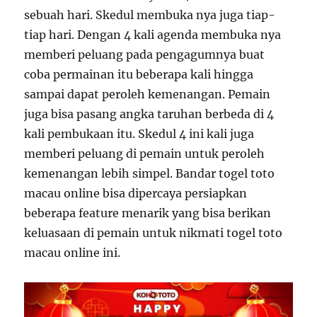
sebuah hari. Skedul membuka nya juga tiap-
tiap hari. Dengan 4 kali agenda membuka nya
memberi peluang pada pengagumnya buat
coba permainan itu beberapa kali hingga
sampai dapat peroleh kemenangan. Pemain
juga bisa pasang angka taruhan berbeda di 4
kali pembukaan itu. Skedul 4 ini kali juga
memberi peluang di pemain untuk peroleh
kemenangan lebih simpel. Bandar togel toto
macau online bisa dipercaya persiapkan
beberapa feature menarik yang bisa berikan
keluasaan di pemain untuk nikmati togel toto
macau online ini.