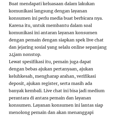
Buat mendapati keluasaan dalam lakukan
komunikasi langsung dengan layanan
konsumen ini perlu media buat berbicara nya.
Karena itu, untuk membantu dalam soal
komunikasi ini antaran layanan konsumen
dengan pemain dengan siapkan spek live chat
dan jejaring sosial yang selalu online sepanjang
24jam nonstop.
Lewat spesifikasi itu, pemain juga dapat
dengan bebas ajukan pertanyaan, ajukan
keluhkesah, mengharap arahan, verifikasi
deposit, ajukan register, serta masih ada
banyak kembali. Live chat ini bisa jadi medium
perantara di antara pemain dan layanan
konsumen. Layanan konsumen ini lantas siap
menolong pemain dan akan menanggapi