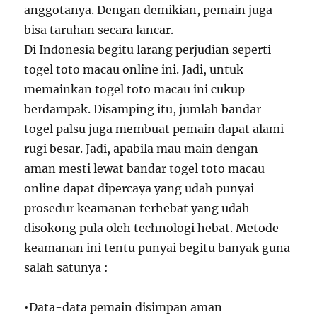
anggotanya. Dengan demikian, pemain juga
bisa taruhan secara lancar.
Di Indonesia begitu larang perjudian seperti
togel toto macau online ini. Jadi, untuk
memainkan togel toto macau ini cukup
berdampak. Disamping itu, jumlah bandar
togel palsu juga membuat pemain dapat alami
rugi besar. Jadi, apabila mau main dengan
aman mesti lewat bandar togel toto macau
online dapat dipercaya yang udah punyai
prosedur keamanan terhebat yang udah
disokong pula oleh technologi hebat. Metode
keamanan ini tentu punyai begitu banyak guna
salah satunya :
•Data-data pemain disimpan aman