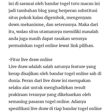
ini di saranai oleh bandar togel toto macau ini
jadi tambahan blog yang berperan substitusi
situs pokok kalau digembok, mengenyam
down mekanisme, dan seterusnya. Maka dari
itu, walau situs utamannya memiliki masalah
anda juga masih dapat rasakan serunya
permainkan togel online lewat link pilihan.
•Fitur live draw online
Live draw adalah salah satunya feature yang
kerap disajikan oleh bandar togel online sah di
dunia. Peran dari live draw ini merupakan
selaku alat untuk menghadirkan result
prakiraan teranyar yang dikeluarkan oleh
semasing pasaran togel online. Adanya
spesifikasi live draw di tiap bandar togel online