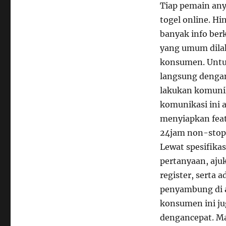
Tiap pemain an
togel online. H
banyak info berk
yang umum dila
konsumen. Untu
langsung denga
lakukan komuni
komunikasi ini
menyiapkan featu
24jam non-stop
Lewat spesifikas
pertanyaan, ajuk
register, serta 
penyambung di 
konsumen ini j
dengancepat. Mak