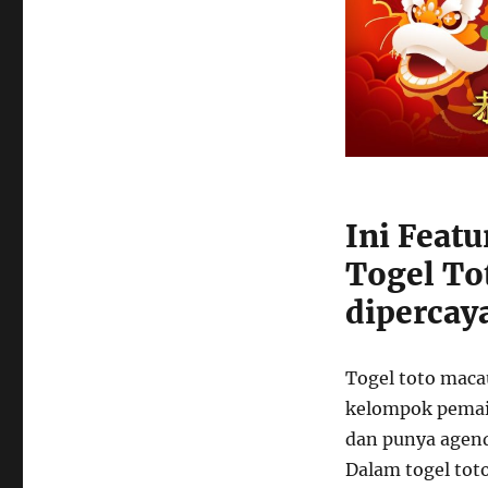
Ini Feat
Togel To
dipercay
Togel toto maca
kelompok pemain
dan punya agend
Dalam togel toto