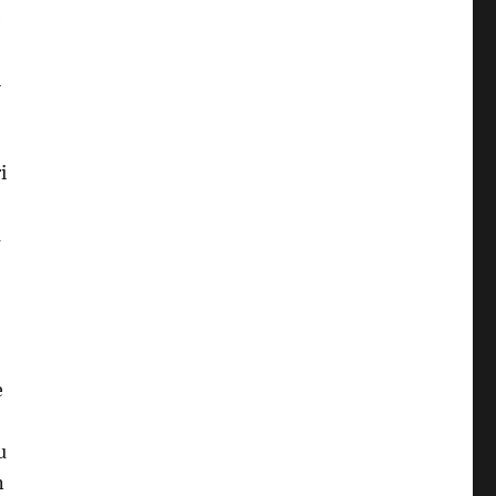
e
i
i
m
e
u
n