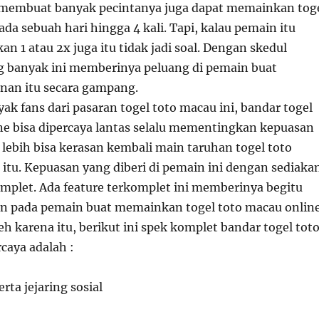
i membuat banyak pecintanya juga dapat memainkan tog
ada sebuah hari hingga 4 kali. Tapi, kalau pemain itu
 1 atau 2x juga itu tidak jadi soal. Dengan skedul
 banyak ini memberinya peluang di pemain buat
nan itu secara gampang.
k fans dari pasaran togel toto macau ini, bandar togel
ne bisa dipercaya lantas selalu mementingkan kepuasan
 lebih bisa kerasan kembali main taruhan togel toto
 itu. Kepuasan yang diberi di pemain ini dengan sediaka
omplet. Ada feature terkomplet ini memberinya begitu
n pada pemain buat memainkan togel toto macau onlin
leh karena itu, berikut ini spek komplet bandar togel tot
caya adalah :
erta jejaring sosial