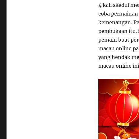
4 kali skedul 
coba permainan 
kemenangan. Pem
pembukaan itu. 
pemain buat per
macau online pa
yang hendak mem
macau online ini