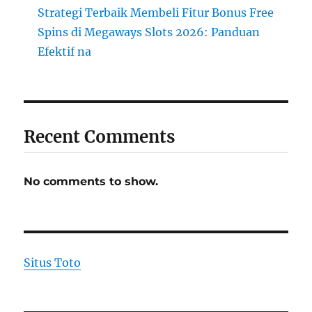
Strategi Terbaik Membeli Fitur Bonus Free
Spins di Megaways Slots 2026: Panduan
Efektif na
Recent Comments
No comments to show.
Situs Toto