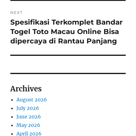
NEXT
Spesifikasi Terkomplet Bandar
Next
post:
Togel Toto Macau Online Bisa
dipercaya di Rantau Panjang
Archives
August 2026
July 2026
June 2026
May 2026
April 2026