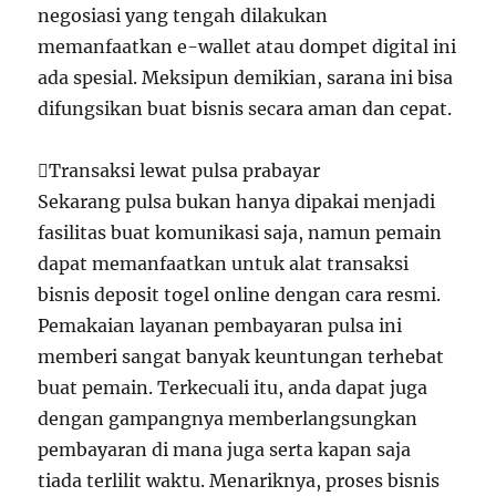
negosiasi yang tengah dilakukan
memanfaatkan e-wallet atau dompet digital ini
ada spesial. Meksipun demikian, sarana ini bisa
difungsikan buat bisnis secara aman dan cepat.
Transaksi lewat pulsa prabayar
Sekarang pulsa bukan hanya dipakai menjadi
fasilitas buat komunikasi saja, namun pemain
dapat memanfaatkan untuk alat transaksi
bisnis deposit togel online dengan cara resmi.
Pemakaian layanan pembayaran pulsa ini
memberi sangat banyak keuntungan terhebat
buat pemain. Terkecuali itu, anda dapat juga
dengan gampangnya memberlangsungkan
pembayaran di mana juga serta kapan saja
tiada terlilit waktu. Menariknya, proses bisnis