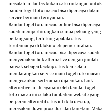
masalah ini lantas bukan satu rintangan untuk
bandar togel toto macau bisa dipercaya dalam
service bermain ternyaman.
Bandar togel toto macau online bisa dipercaya
sudah memperhitungkan semua peluang yang
berlangsung, terhitung apabila situs
terutamanya di blokir oleh pemerintahan.
Bandar togel toto macau bisa dipercaya sudah
menyediakan link alternative dengan jumlah
banyak sebagai backup situs biar selalu
mendatangkan service main togel toto macau
mengesankan serta aman dijalankan. Link
alternative ini di layanani oleh bandar togel
toto macau ini selaku tambahan website yang
berperan alternatif situs inti bila di-stop,
merasakan down prosedur, dan lain-lain. Maka