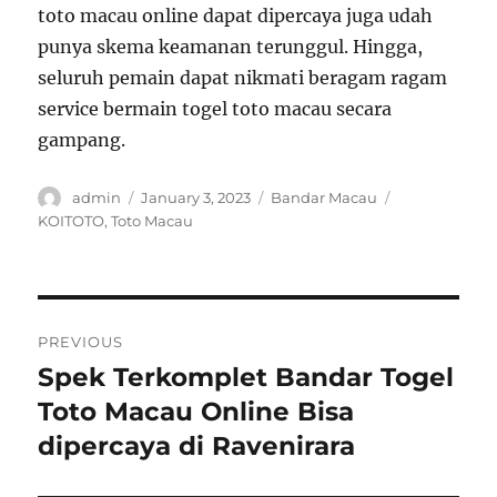
toto macau online dapat dipercaya juga udah
punya skema keamanan terunggul. Hingga,
seluruh pemain dapat nikmati beragam ragam
service bermain togel toto macau secara
gampang.
Author
Posted
Categories
Tags
admin
January 3, 2023
Bandar Macau
on
KOITOTO
,
Toto Macau
Post
PREVIOUS
navigation
Spek Terkomplet Bandar Togel
Previous
post:
Toto Macau Online Bisa
dipercaya di Ravenirara