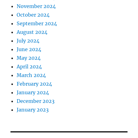
November 2024
October 2024
September 2024
August 2024
July 2024
June 2024
May 2024
April 2024
March 2024
February 2024
January 2024
December 2023
January 2023