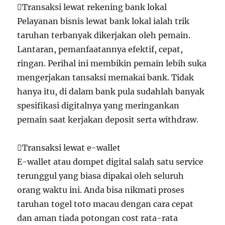
Transaksi lewat rekening bank lokal
Pelayanan bisnis lewat bank lokal ialah trik
taruhan terbanyak dikerjakan oleh pemain.
Lantaran, pemanfaatannya efektif, cepat,
ringan. Perihal ini membikin pemain lebih suka
mengerjakan tansaksi memakai bank. Tidak
hanya itu, di dalam bank pula sudahlah banyak
spesifikasi digitalnya yang meringankan
pemain saat kerjakan deposit serta withdraw.
Transaksi lewat e-wallet
E-wallet atau dompet digital salah satu service
terunggul yang biasa dipakai oleh seluruh
orang waktu ini. Anda bisa nikmati proses
taruhan togel toto macau dengan cara cepat
dan aman tiada potongan cost rata-rata