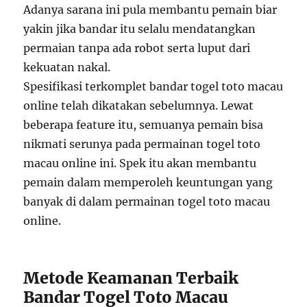
Adanya sarana ini pula membantu pemain biar
yakin jika bandar itu selalu mendatangkan
permaian tanpa ada robot serta luput dari
kekuatan nakal.
Spesifikasi terkomplet bandar togel toto macau
online telah dikatakan sebelumnya. Lewat
beberapa feature itu, semuanya pemain bisa
nikmati serunya pada permainan togel toto
macau online ini. Spek itu akan membantu
pemain dalam memperoleh keuntungan yang
banyak di dalam permainan togel toto macau
online.
Metode Keamanan Terbaik
Bandar Togel Toto Macau