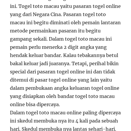
ini. Togel toto macau yaitu pasaran togel online
yang dari Negara Cina. Pasaran togel toto
macau ini begitu diminati oleh pemain lantaran
metode permainkan pasaran itu begitu
gampang sekali. Dalam togel toto macau ini
pemain perlu menerka 2 digit angka yang
hendak keluar bandar. Kalau tebakannya betul
bakal keluar jadi juaranya. Tetapi, perihal bikin
special dari pasaran togel online ini dan tidak
ditemui di pasar togel online yang lain yaitu
dalam pembukaan angka keluaran togel online
yang disiapkan oleh bandar togel toto macau
online bisa dipercaya.
Dalam togel toto macau online paling dipercaya
ini skedul membuka nya itu 4 kali pada sebuah
hari. Skedul membuka nya lantas sehari-hari.