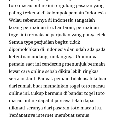
toto macau online ini tergolong pasaran yang
paling terkenal di kelompok pemain Indonesia.
Walau sebenarnya di Indonesia sangatlah
larang permainan itu. Lantaran, permainan
togel ini termaksud perjudian yang punya efek.
Semua type perjudian begitu tidak
diperbolehkan di Indonesia dan udah ada pada
ketentuan undang-undangnya. Umumnya
pemain saat ini cenderung menunjuk bermain
lewat cara online sebab dikira lebih ringkas
serta instant. Banyak pemain tidak usah keluar
dari rumah buat memainkan togel toto macau
online ini. Cukup bermain di bandar togel toto
macau online dapat dipercaya telah dapat
nikmati serunya dari pasaran toto macau itu.
Terdapatnya internet membuat semua