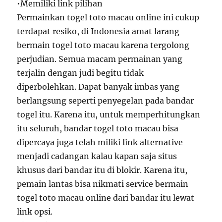
•Memiliki link pilihan
Permainkan togel toto macau online ini cukup
terdapat resiko, di Indonesia amat larang
bermain togel toto macau karena tergolong
perjudian. Semua macam permainan yang
terjalin dengan judi begitu tidak
diperbolehkan. Dapat banyak imbas yang
berlangsung seperti penyegelan pada bandar
togel itu. Karena itu, untuk memperhitungkan
itu seluruh, bandar togel toto macau bisa
dipercaya juga telah miliki link alternative
menjadi cadangan kalau kapan saja situs
khusus dari bandar itu di blokir. Karena itu,
pemain lantas bisa nikmati service bermain
togel toto macau online dari bandar itu lewat
link opsi.