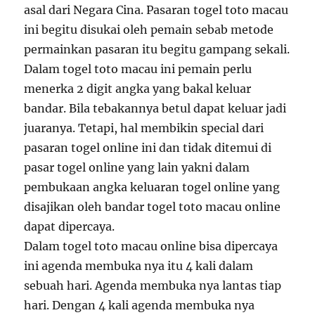
asal dari Negara Cina. Pasaran togel toto macau
ini begitu disukai oleh pemain sebab metode
permainkan pasaran itu begitu gampang sekali.
Dalam togel toto macau ini pemain perlu
menerka 2 digit angka yang bakal keluar
bandar. Bila tebakannya betul dapat keluar jadi
juaranya. Tetapi, hal membikin special dari
pasaran togel online ini dan tidak ditemui di
pasar togel online yang lain yakni dalam
pembukaan angka keluaran togel online yang
disajikan oleh bandar togel toto macau online
dapat dipercaya.
Dalam togel toto macau online bisa dipercaya
ini agenda membuka nya itu 4 kali dalam
sebuah hari. Agenda membuka nya lantas tiap
hari. Dengan 4 kali agenda membuka nya