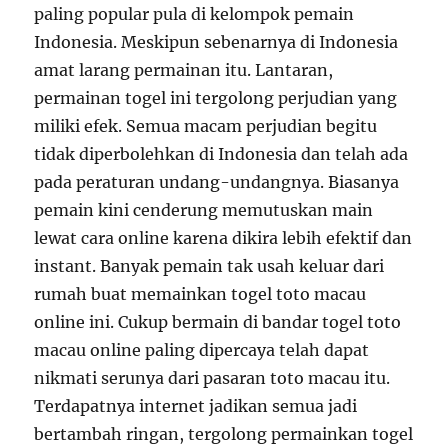
paling popular pula di kelompok pemain
Indonesia. Meskipun sebenarnya di Indonesia
amat larang permainan itu. Lantaran,
permainan togel ini tergolong perjudian yang
miliki efek. Semua macam perjudian begitu
tidak diperbolehkan di Indonesia dan telah ada
pada peraturan undang-undangnya. Biasanya
pemain kini cenderung memutuskan main
lewat cara online karena dikira lebih efektif dan
instant. Banyak pemain tak usah keluar dari
rumah buat memainkan togel toto macau
online ini. Cukup bermain di bandar togel toto
macau online paling dipercaya telah dapat
nikmati serunya dari pasaran toto macau itu.
Terdapatnya internet jadikan semua jadi
bertambah ringan, tergolong permainkan togel