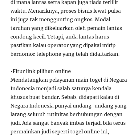
di mana lantas serta kapan juga tiada terlilit
waktu. Menariknya, proses bisnis lewat pulsa
ini juga tak menggunting ongkos. Modal
taruhan yang dikeluarkan oleh pemain lantas
condong kecil. Tetapi, anda lantas harus
pastikan kalau operator yang dipakai mirip
bernomor telephone yang telah didaftarkan.
•Fitur link pilihan online
Mendatangkan pelayanan main togel di Negara
Indonesia menjadi salah satunya kendala
khusus buat bandar. Sebab, didapati kalau di
Negara Indonesia punyai undang-undang yang
larang seluruh rutinitas berhubungan dengan
judi. Ada sangat banyak imbas terjadi bila terus
permainkan judi seperti togel online ini,