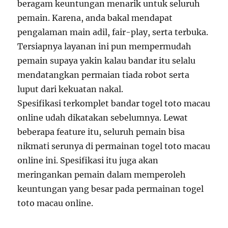
beragam keuntungan menarik untuk seluruh
pemain. Karena, anda bakal mendapat
pengalaman main adil, fair-play, serta terbuka.
Tersiapnya layanan ini pun mempermudah
pemain supaya yakin kalau bandar itu selalu
mendatangkan permaian tiada robot serta
luput dari kekuatan nakal.
Spesifikasi terkomplet bandar togel toto macau
online udah dikatakan sebelumnya. Lewat
beberapa feature itu, seluruh pemain bisa
nikmati serunya di permainan togel toto macau
online ini. Spesifikasi itu juga akan
meringankan pemain dalam memperoleh
keuntungan yang besar pada permainan togel
toto macau online.