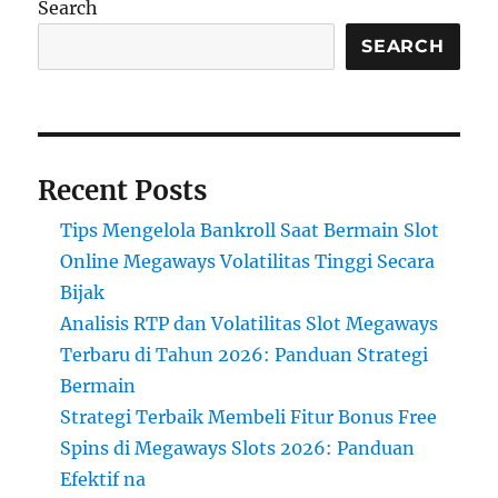
Search
SEARCH
Recent Posts
Tips Mengelola Bankroll Saat Bermain Slot
Online Megaways Volatilitas Tinggi Secara
Bijak
Analisis RTP dan Volatilitas Slot Megaways
Terbaru di Tahun 2026: Panduan Strategi
Bermain
Strategi Terbaik Membeli Fitur Bonus Free
Spins di Megaways Slots 2026: Panduan
Efektif na