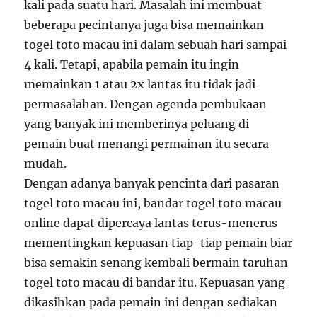
kali pada suatu hari. Masalah ini membuat
beberapa pecintanya juga bisa memainkan
togel toto macau ini dalam sebuah hari sampai
4 kali. Tetapi, apabila pemain itu ingin
memainkan 1 atau 2x lantas itu tidak jadi
permasalahan. Dengan agenda pembukaan
yang banyak ini memberinya peluang di
pemain buat menangi permainan itu secara
mudah.
Dengan adanya banyak pencinta dari pasaran
togel toto macau ini, bandar togel toto macau
online dapat dipercaya lantas terus-menerus
mementingkan kepuasan tiap-tiap pemain biar
bisa semakin senang kembali bermain taruhan
togel toto macau di bandar itu. Kepuasan yang
dikasihkan pada pemain ini dengan sediakan