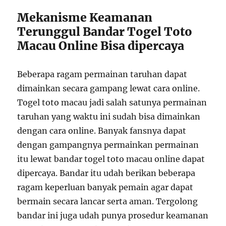
Mekanisme Keamanan
Terunggul Bandar Togel Toto
Macau Online Bisa dipercaya
Beberapa ragam permainan taruhan dapat
dimainkan secara gampang lewat cara online.
Togel toto macau jadi salah satunya permainan
taruhan yang waktu ini sudah bisa dimainkan
dengan cara online. Banyak fansnya dapat
dengan gampangnya permainkan permainan
itu lewat bandar togel toto macau online dapat
dipercaya. Bandar itu udah berikan beberapa
ragam keperluan banyak pemain agar dapat
bermain secara lancar serta aman. Tergolong
bandar ini juga udah punya prosedur keamanan