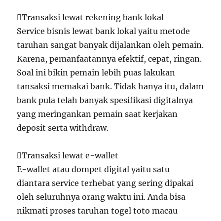
Transaksi lewat rekening bank lokal
Service bisnis lewat bank lokal yaitu metode
taruhan sangat banyak dijalankan oleh pemain.
Karena, pemanfaatannya efektif, cepat, ringan.
Soal ini bikin pemain lebih puas lakukan
tansaksi memakai bank. Tidak hanya itu, dalam
bank pula telah banyak spesifikasi digitalnya
yang meringankan pemain saat kerjakan
deposit serta withdraw.
Transaksi lewat e-wallet
E-wallet atau dompet digital yaitu satu
diantara service terhebat yang sering dipakai
oleh seluruhnya orang waktu ini. Anda bisa
nikmati proses taruhan togel toto macau