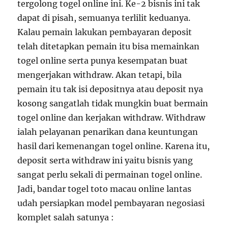
tergolong togel online ini. Ke-2 bisnis ini tak
dapat di pisah, semuanya terlilit keduanya.
Kalau pemain lakukan pembayaran deposit
telah ditetapkan pemain itu bisa memainkan
togel online serta punya kesempatan buat
mengerjakan withdraw. Akan tetapi, bila
pemain itu tak isi depositnya atau deposit nya
kosong sangatlah tidak mungkin buat bermain
togel online dan kerjakan withdraw. Withdraw
ialah pelayanan penarikan dana keuntungan
hasil dari kemenangan togel online. Karena itu,
deposit serta withdraw ini yaitu bisnis yang
sangat perlu sekali di permainan togel online.
Jadi, bandar togel toto macau online lantas
udah persiapkan model pembayaran negosiasi
komplet salah satunya :