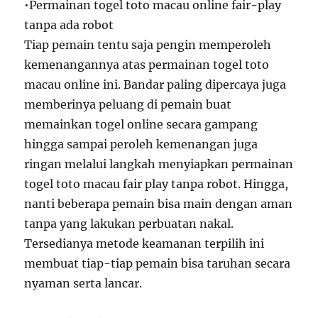
•Permainan togel toto macau online fair-play
tanpa ada robot
Tiap pemain tentu saja pengin memperoleh
kemenangannya atas permainan togel toto
macau online ini. Bandar paling dipercaya juga
memberinya peluang di pemain buat
memainkan togel online secara gampang
hingga sampai peroleh kemenangan juga
ringan melalui langkah menyiapkan permainan
togel toto macau fair play tanpa robot. Hingga,
nanti beberapa pemain bisa main dengan aman
tanpa yang lakukan perbuatan nakal.
Tersedianya metode keamanan terpilih ini
membuat tiap-tiap pemain bisa taruhan secara
nyaman serta lancar.