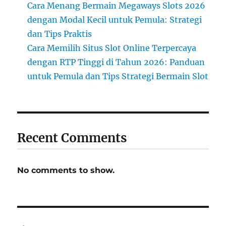
Cara Menang Bermain Megaways Slots 2026
dengan Modal Kecil untuk Pemula: Strategi
dan Tips Praktis
Cara Memilih Situs Slot Online Terpercaya
dengan RTP Tinggi di Tahun 2026: Panduan
untuk Pemula dan Tips Strategi Bermain Slot
Recent Comments
No comments to show.