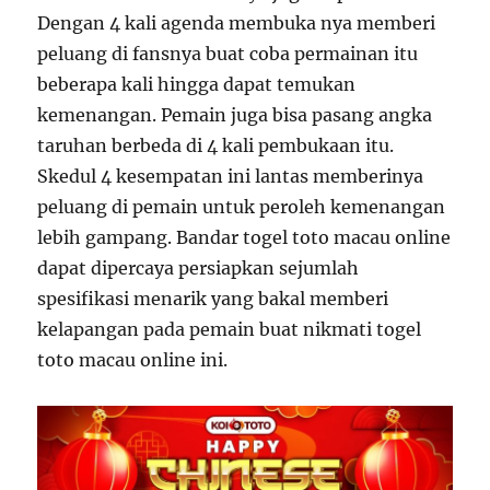
Dengan 4 kali agenda membuka nya memberi
peluang di fansnya buat coba permainan itu
beberapa kali hingga dapat temukan
kemenangan. Pemain juga bisa pasang angka
taruhan berbeda di 4 kali pembukaan itu.
Skedul 4 kesempatan ini lantas memberinya
peluang di pemain untuk peroleh kemenangan
lebih gampang. Bandar togel toto macau online
dapat dipercaya persiapkan sejumlah
spesifikasi menarik yang bakal memberi
kelapangan pada pemain buat nikmati togel
toto macau online ini.