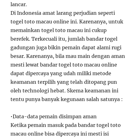
lancar.
Di Indonesia amat larang perjudian seperti
togel toto macau online ini. Karenanya, untuk
memainkan togel toto macau ini cukup
berefek. Terkecuali itu, jumlah bandar togel
gadungan juga bikin pemain dapat alami rugi
besar. Karenanya, bila mau main dengan aman
mesti lewat bandar togel toto macau online
dapat dipercaya yang udah miliki metode
keamanan terpilih yang telah ditopang pun
oleh technologi hebat. Skema keamanan ini
tentu punya banyak kegunaan salah satunya :
•Data-data pemain disimpan aman
Ketika pemain masuk pada bandar togel toto
macau online bisa dipercaya ini mesti isi