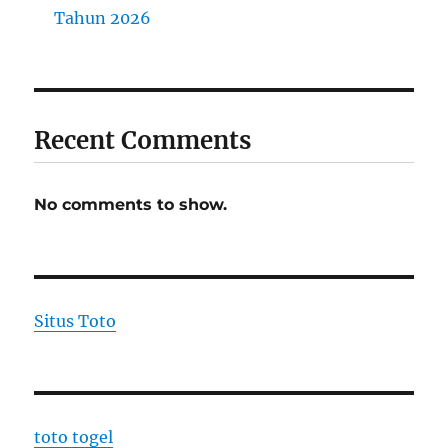
Tahun 2026
Recent Comments
No comments to show.
Situs Toto
toto togel