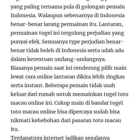
yang paling ternama pula di golongan pemain
Indonesia. Walaupun sebenarnya di Indonesia
benar-benar larang permainan itu. Lantaran,
permainan togel ini tergolong perjudian yang
punyai efek. Semuanya type perjudian benar-
benar tidak boleh di Indonesia serta udah ada
dalam ketentuan undang-undangnya.
Biasanya pemain saat ini cenderung pilih main
lewat cara online lantaran dikira lebih ringkas
serta instant. Beberapa pemain tidak usah
keluar dari rumah untuk memainkan togel toto
macau online ini. Cukup main di bandar togel
toto macau online bisa dipercaya sudah bisa
nikmati kehebohan dari pasaran toto macau
itu.
Terdapatnya internet jadikan segalanya