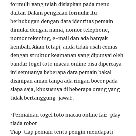
formulir yang telah disiapkan pada menu
daftar. Dalam pengisian formulir itu
berhubugan dengan data identitas pemain
dimulai dengan nama, nomor telephone,
nomor rekening, e-mail dan ada banyak
kembali. Akan tetapi, anda tidak usah cemas
dengan struktur keamanan yang dipunyai oleh
bandar togel toto macau online bisa dipercaya
ini semuanya beberapa data pemain bakal
disimpan aman tanpa ada ringan bocor pada
siapa saja, khususnya di beberapa orang yang
tidak bertanggung-jawab.
•Permainan togel toto macau online fair-play
tiada robot
Tiap-tiap pemain tentu pengin mendapati