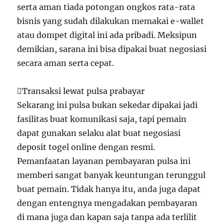
serta aman tiada potongan ongkos rata-rata
bisnis yang sudah dilakukan memakai e-wallet
atau dompet digital ini ada pribadi. Meksipun
demikian, sarana ini bisa dipakai buat negosiasi
secara aman serta cepat.
Transaksi lewat pulsa prabayar
Sekarang ini pulsa bukan sekedar dipakai jadi
fasilitas buat komunikasi saja, tapi pemain
dapat gunakan selaku alat buat negosiasi
deposit togel online dengan resmi.
Pemanfaatan layanan pembayaran pulsa ini
memberi sangat banyak keuntungan terunggul
buat pemain. Tidak hanya itu, anda juga dapat
dengan entengnya mengadakan pembayaran
di mana juga dan kapan saja tanpa ada terlilit