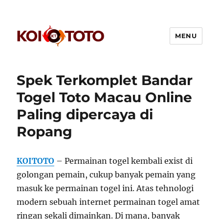
MENU
Freerestaurantcouponsnow
Spek Terkomplet Bandar
Togel Toto Macau Online
Paling dipercaya di
Ropang
KOITOTO
– Permainan togel kembali exist di
golongan pemain, cukup banyak pemain yang
masuk ke permainan togel ini. Atas tehnologi
modern sebuah internet permainan togel amat
ringan sekali dimainkan. Di mana, banyak