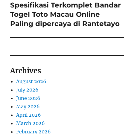
Spesifikasi Terkomplet Bandar
Next
post:
Togel Toto Macau Online
Paling dipercaya di Rantetayo
Archives
August 2026
July 2026
June 2026
May 2026
April 2026
March 2026
February 2026