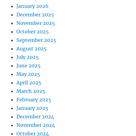
January 2026
December 2025
November 2025
October 2025
September 2025
August 2025
July 2025
June 2025
May 2025
April 2025
March 2025
February 2025
January 2025
December 2024
November 2024
October 2024