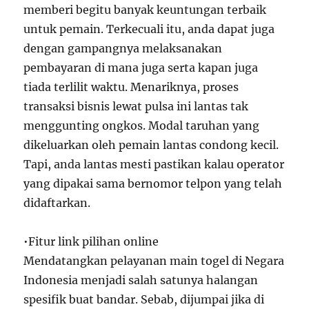
memberi begitu banyak keuntungan terbaik
untuk pemain. Terkecuali itu, anda dapat juga
dengan gampangnya melaksanakan
pembayaran di mana juga serta kapan juga
tiada terlilit waktu. Menariknya, proses
transaksi bisnis lewat pulsa ini lantas tak
menggunting ongkos. Modal taruhan yang
dikeluarkan oleh pemain lantas condong kecil.
Tapi, anda lantas mesti pastikan kalau operator
yang dipakai sama bernomor telpon yang telah
didaftarkan.
•Fitur link pilihan online
Mendatangkan pelayanan main togel di Negara
Indonesia menjadi salah satunya halangan
spesifik buat bandar. Sebab, dijumpai jika di