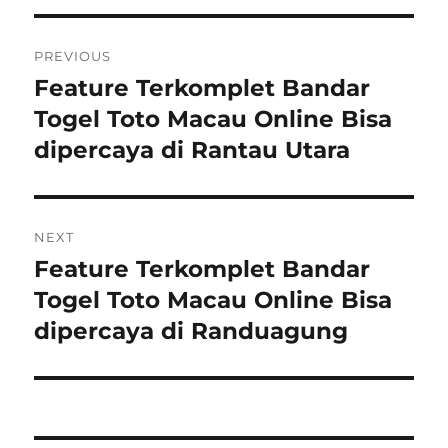
Post
PREVIOUS
navigation
Feature Terkomplet Bandar
Previous
post:
Togel Toto Macau Online Bisa
dipercaya di Rantau Utara
NEXT
Feature Terkomplet Bandar
Next
post:
Togel Toto Macau Online Bisa
dipercaya di Randuagung