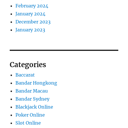
February 2024
January 2024
December 2023
January 2023
Categories
Baccarat
Bandar Hongkong
Bandar Macau
Bandar Sydney
Blackjack Online
Poker Online
Slot Online