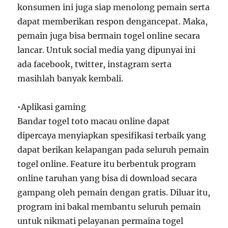
konsumen ini juga siap menolong pemain serta
dapat memberikan respon dengancepat. Maka,
pemain juga bisa bermain togel online secara
lancar. Untuk social media yang dipunyai ini
ada facebook, twitter, instagram serta
masihlah banyak kembali.
•Aplikasi gaming
Bandar togel toto macau online dapat
dipercaya menyiapkan spesifikasi terbaik yang
dapat berikan kelapangan pada seluruh pemain
togel online. Feature itu berbentuk program
online taruhan yang bisa di download secara
gampang oleh pemain dengan gratis. Diluar itu,
program ini bakal membantu seluruh pemain
untuk nikmati pelayanan permaina togel