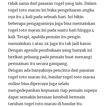
tidak sama dari pasaran togel yang lain. Dalam
togel toto macau ini buka pengeluaran angka
nya itu 4 kali pada sebuah hari. Ini bikin
beberapa pengagumnya juga bisa memainkan
togel toto macau ini pada suatu hari hingga 4
kali. Tetapi, apabila pemain itu pengin
memainkan 1 atau 2x juga itu tak jadi kasus.
Dengan agenda pembukaan yang banyak ini
berikan peluang pada pemain buat menangi
permainan itu secara gampang.
Dengan ada banyaknya pencinta dari pasaran
togel toto macau ini, bandar togel toto macau
online bisa dipercaya juga selalu
mengedepankan kepuasan tiap pemain supaya
dapat semakin kerasan kembali bermain
taruhan togel toto macau di bandar itu.