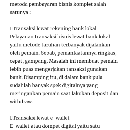
metoda pembayaran bisnis komplet salah
satunya :
Transaksi lewat rekening bank lokal
Pelayanan transaksi bisnis lewat bank lokal
yaitu metode taruhan terbanyak dijalankan
oleh pemain. Sebab, pemanfaatannya ringkas,
cepat, gampang. Masalah ini membuat pemain
lebih puas mengerjakan tansaksi gunakan
bank. Disamping itu, di dalam bank pula
sudahlah banyak spek digitalnya yang
meringankan pemain saat lakukan deposit dan
withdraw.
Transaksi lewat e-wallet
E-wallet atau dompet digital yaitu satu