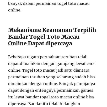
banyak dalam permainan togel toto macau
online.
Mekanisme Keamanan Terpilih
Bandar Togel Toto Macau
Online Dapat dipercaya
Beberapa ragam permainan taruhan telah
dapat dimainkan dengan gampang lewat cara
online. Togel toto macau jadi satu diantara
permainan taruhan yang sekarang sudah bisa
dimainkan dengan online. Banyak pemujanya
dapat dengan entengnya permainkan games
itu lewat bandar togel toto macau online bisa
dipercaya. Bandar itu telah hidangkan