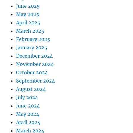
June 2025
May 2025
April 2025
March 2025
February 2025
January 2025
December 2024
November 2024
October 2024
September 2024
August 2024
July 2024
June 2024
May 2024
April 2024
March 2024