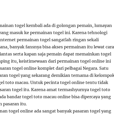
ainan togel kembali ada di golongan pemain, lumayan
ang masuk ke permainan togel ini. Karena tehnologi
internet permainan togel sangatlah ringan sekali
ana, banyak fansnya bisa akses permainan itu lewat cara
 lantas serta kapan saja pemain dapat memainkan togel
mping itu, keistimewaan dari permainan togel online ini
saran togel online komplet dari pelbagai Negara. Satu
aran togel yang sekarang demikian ternama di kelompo
el toto macau. Untuk pecinta togel online tentu tidak
saran togel itu. Karena amat termashyurnya togel toto
ada bandar togel toto macau online bisa dipercaya yang
n pasaran itu.
nan togel online ada sangat banyak pasaran togel yang