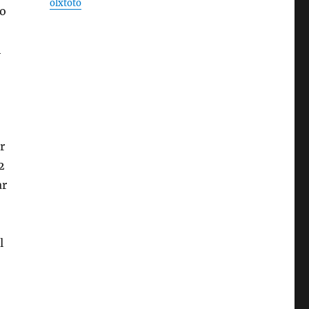
olxtoto
to
h
r
2
ar
l