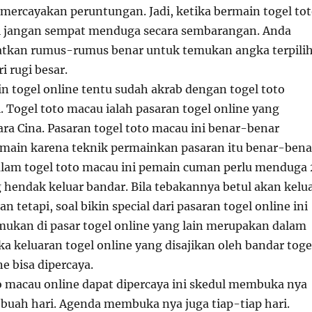
ercayakan peruntungan. Jadi, ketika bermain togel to
i jangan sempat menduga secara sembarangan. Anda
tkan rumus-rumus benar untuk temukan angka terpili
ri rugi besar.
n togel online tentu sudah akrab dengan togel toto
. Togel toto macau ialah pasaran togel online yang
ra Cina. Pasaran togel toto macau ini benar-benar
emain karena teknik permainkan pasaran itu benar-bena
Dalam togel toto macau ini pemain cuman perlu menduga 
 hendak keluar bandar. Bila tebakannya betul akan kelu
an tetapi, soal bikin special dari pasaran togel online ini
emukan di pasar togel online yang lain merupakan dalam
 keluaran togel online yang disajikan oleh bandar toge
e bisa dipercaya.
o macau online dapat dipercaya ini skedul membuka nya
sebuah hari. Agenda membuka nya juga tiap-tiap hari.