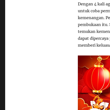
Dengan 4 kali 
untuk coba perm
kemenangan. Pem
pembukaan itu. 
temukan kemena
dapat dipercaya
memberi keluasa